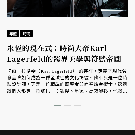
專題
時尚
永恆的現在式：時尚大帝Karl
Lagerfeld的跨界美學與符號帝國
卡爾・拉格斐（Karl Lagerfeld） 的存在，定義了現代奢
侈品牌如何成為一種全球性的文化符號。他不只是一位時
裝設計師，更是一位精準的觀察者與商業煉金術士。透過
將個人形象「符號化」：銀髮、墨鏡、高領襯衫，他將自
己轉化為一個跨越國界的視覺品牌，從而獲得了超越時裝
產業的文化語話權。 從 1983 年接手香奈兒並啟動品牌現
代化，到 2004 年與 H&M 合作開啟高端精品平民化浪
潮，卡爾的一生展現了極致的跨界能力。他在攝影、出版
與建築間自由切換，背後支撐他的是一座擁有三十萬冊藏
書的知性軍械庫。本文將探討這位「時尚大帝」如何透過