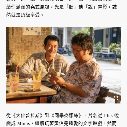
給你滿滿的堯式風趣，光是「聽」他「說」電影，誠
然就是頂級享受。
從《大佛普拉斯》到《同學麥娜絲》，片名從 Plus 蛻
變成 Minus，繼續玩著黃信堯鍾愛的文字遊戲，然而