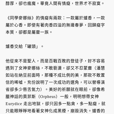
醇厚，卻也瘋魔。畢竟人間有情癡，世界才不寂寞。
《同學麥娜絲》的情癡有兩款：一款屬於爐香，一款
屬於心香。即使有著肉香四溢的無邊春夢，回歸癡字
本質，卻都是屬靈一族。
爐香交給「罐頭」。
他從來不是聖人，而是百戰百敗的登徒子，好不容易
遇到了女神麥娜絲，不敢褻瀆，卻又不忍蒙塵（潘慧
如站在納豆前面時，那種不成比例的美，那款不敢置
信的唏噓，充份說明了一次成功的選角，可以替導演
省卻多少唇舌氣力）。美好的祈願就在眼前，卻像希
臘神話的奧菲斯（Orpheus）一般，明明想帶女神
Eurydice 走出地獄，卻只因多一點貪，多一點癡，就
只能眼睜睜地看著女神化成黑煙，崩毀消失。爐香的