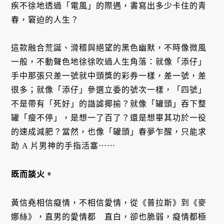
疾不徐地透過「電風」的際遇，書寫出多少卡住的青
春，窘迫的人生？
這款融合荒誕、滑稽與絕望的黑色幽默，不時像微風
一般，不動聲色地徐徐吹過人生角落：就像「添仔」
手中那張只差一號就中頭獎的彩券一樣，差一號，差
很多；就像「添仔」參選立委的號次一樣，「四號」
不是帶有「死好」的諧謔揶揄？就像「罐頭」吞下整
罐「瘦不停」，是想一了百了？還是想畢其功於一役
的速成減肥？當然，也像「罐頭」春夢乍醒，只能求
助 A 片男神的手指活塞⋯⋯
既而談火。
黃信堯相信癡情，不相信愛情，從《普拉斯》到《麥
娜絲》，直男的愛情都 直白，卻也脆弱，癡情都極