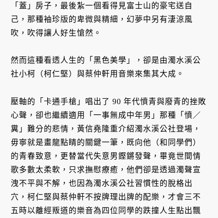
「蓋」房子，最後紮一個看得見富士山的豪宅送自
己，那種袖珍版的卑微與精細，幻夢中另有淒涼風
吹，吹得讓人好生愴然。
然而這種看透人生的「黑色美學」，卻是由濁水溪公
社小柯（柯仁堅）與蔡仲軒用音樂來集其大成。
壓軸的「卡通手槍」唱出了 90 年代憤青與廢青的挫敗
心聲，卻也繼續適用「一事無成中年男」那種「憤／
糞」難分的悲情，黃信堯隆重介紹濁水溪公社登場，
毋寧就是畫龍點睛的關鍵一筆，既向他（和同學們）
的青春致意，更替當代失意男鏗鏘發聲，畢竟世間情
歌多數太柔軟，只求撫慰療癒，他們卻是透過濁聲宣
洩不平與不解，也因為濁水溪公社習慣性的脫格出
穴，柯仁堅與蔡仲軒不按牌理出牌的配樂，才會三不
五時以離經叛道的樂音為四位同學的跌撞人生點出飄