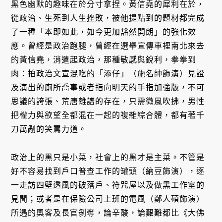
黑色幽默的趣味在於分寸拿捏。黃信堯的犀利在於，
從政治、生死到人生挫敗，被他提點到的題材都完成
了一種「本即如此，如今更加豁然開朗」的強化效
應。曾經是政治跑腿，曾經在選舉宣傳車裡南北來去
的黃信堯，消遣起政治，那種敏感與銳利，拳拳到
肉：拍政治文宣混吃的「添仔」（施名帥飾演）見證
及演出的廁所喬事或者指向明天的手指加強版，不可
思議的誇張、荒唐離譜的存在，只需微風吹拂，男性
把權力與欲望全都混在一起的複雜綜合體，都有著千
刀萬剮的笑罵力道。
政治上的黑只是小菜，社會上的黑才是主菜。不管是
好不容易找到戶口普查工作的罐頭（納豆飾演），逐
一走訪四壁透風的破落戶、符咒屋以及做黑工作室的
見聞；或者是在保險公司上班的電風（鄭人碩飾演）
所遇的奧客及長官剝奪，論辛酸，論艱難都比《大佛