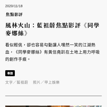
2020/11/18
焦點影評
風林火山：藍祖蔚焦點影評《同學
麥娜絲》
看似輕佻，卻也容易勾動讓人嘿然一笑的江湖熱
血，《同學麥娜絲》有黃信堯趴在土地上用力呼吸
的創作手痕。
專題
文字／
藍祖蔚
照片／
甲上娛樂