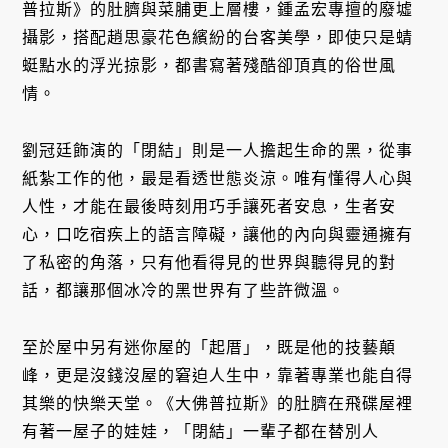
普拉斯》的肚臍與菜脯更上層樓，鍾孟宏專擅的廢墟
攝影，搭配趙思豪花色繽紛的台客美學，即使只是蜻
蜓點水的浮光掠影，都書寫著殘酷卻頂真的俗世風
情。
劉冠廷飾演的「閉結」則是一人擔起生命的黑，從事
紙紮工作的他，最是看透世態炎涼。唯有懂得人心與
人性，才能在最後時刻用巧手讓死者安息，生者安
心，口吃宿疾上的語言障礙，讓他的內向與靈通擁有
了私密的角落，只有他看得見的世界與聽得見的對
話，都讓那個冰冷的黑世界有了些許微溫。
至於屋中另有迷你屋的「起厝」，既是他的技藝顛
峰，更是沒錢沒屋的窘迫人生中，靠著專業也能自得
其樂的快樂天堂。《大佛普拉斯》的肚臍在飛碟屋裡
有著一屋子的娃娃，「閉結」一輩子都在替別人