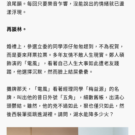
浪尾韻。每回只要樂音乍響，沒能說出的情緒就已盪
漾浮現。
再談林。
婚禮上，參選立委的同學添仔匆匆趕到，不為祝賀，
而是要來拜票拉票。多年友情不敵人生現實。鄭人碩
飾演的「電風」，看著自己人生大事如此遭老友踐
踏，他選擇沉默，然而臉上結屎纍纍。
攤牌那天，「電風」看著經理同學「梅益源」的名
牌，叫出他的昔日外號「五角」，細數舊帳，出清心
頭鬱結。雖然，他的兇不過如此，狠也僅只如此，然
後西裝筆挺跳進湖裡。請問，湖水能降多少火？