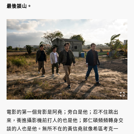
最後談山。
電影的第一個背影是阿堯；旁白是他；忍不住跳出
來，衝進攝影機前打人的也是他；鄭仁碩頻頻轉身交
談的人也是他。無所不在的黃信堯就像希區考克一