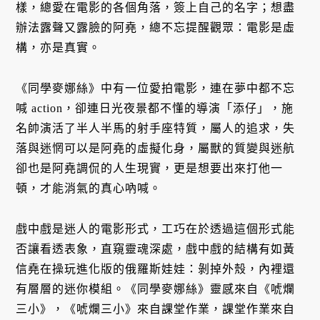
樣，總愛在電影的各個角落，簽上自己的名字；想盡
辦法露聲又露臉的阿堯，總不忘提醒觀眾：電影是虛
構，亦是真實。
《同學麥娜絲》中有一位愛拍電影，連在夢中都不忘
喊 action，卻連日光夜景都不懂的導演「添仔」，施
名帥演活了半人半馬的射手座特質，屬人的追求，失
落與迷惘可以是阿堯的虛擬化身，屬獸的質變與迷航
卻也是阿堯調侃的人生現實，更是想要出來打他一
頓，才能消氣的真心吶喊。
戲中戲是迷人的電影形式，工巧在於透過這個形式能
否讓看透表象，直窺靈魂深處，戲中戲的結構有如黃
信堯在操玩進化版的俄羅斯娃娃：剝掉外殼，內裡還
有層層的迷你模組。《同學麥娜絲》靈感來自《唬爛
三小》，《唬爛三小》來自課堂作業，課堂作業來自