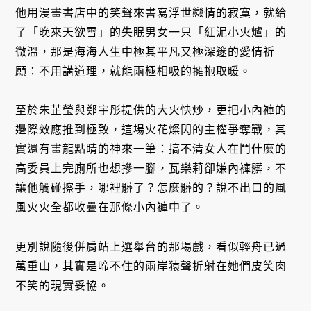
他用漫畫書店中的笑聲來書寫浮世戀情的寂寞，就給
了「晚來天欲雪」的失眠男女一只「紅泥小火爐」的
微溫，那是海海人生中極其平凡又極深邃的愛情祈
願：不用講道理，就能兩極相吸的擁抱取暖。
至於朱芷瑩與鄭宇彤提供的大火快炒，更把小內褲的
邊際效應推到極致，這場火花燦閃的主權爭奪戰，其
實還有畫龍點睛的神來一筆：搞不清女人在鬥什麼的
高委員上完廁所也想摻一腳，瓦樂莉卻嫌內褲髒，不
讓他觸碰擦手，哪裡髒了？怎麼髒的？說不出口的風
風火火全都收疊在那條小內褲中了。
更別說隨後併肩站上選舉台的那場戲，看似輕舟已過
萬重山，其實是啼不住的兩岸猿聲折射在她們皮笑肉
不笑的現實妥協。