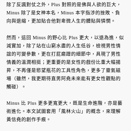
除了反諷對仗之外，Plus 對照的是佛與人欲的巨大，
Minus 除了是女神本名，Minus 本字指涉的挫敗、負
向與退縮，更加貼合他對卑微人生的體貼與憐憫。
然而，這回 Minus 的野心比 Plus 更大，以退為進，似
減實加，除了站在山窮水盡的人生低谷，檢視男性情
誼的可變參數，更在打屁磨蹭的細節中，具現了男性
情義的溫潤相挺；更重要的是女性的戲份比重大幅揚
昇，不再僅是慾望瓶花的工具性角色，更多了靈氣磁
場（雖然，我更期待直男阿堯未來能有更女性觀點的
觸碰）。
Minus 比 Plus 更多更寬更大，既是生命進階，亦是藝
術進化。本文試圖套用「風林火山」的概念，來理解
黃信堯的創作手痕。