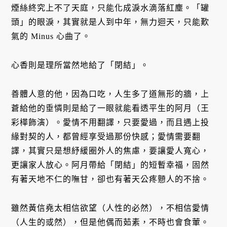
煙絲終究上不了天庭，只能化成淚水滴落紅塵。「罐
頭」的眼淚，其實就是人到中年，無力迴天，只能歎
氣的 Minus 心曲了。
心香則是理所當然地給了「閉結」。
善體人意的他，因為口吃，人生多了道無形的牆，上
蒼給他的垂憐則是給了一眼就能看透平生的阿月（王
彩樺飾演）。愛情不用翻譯，只要愛過，而且遇上投
緣對契的人，都曾經享受過那份快感；愛情需要翻
譯，其實只是想紓緩圈外人的焦慮，要讓愛人寬心，
更讓家人放心。阿月帶給「閉結」的短暫幸福，固然
有著天地不仁的嘸甘，卻也有著天公疼戅人的不捨。
雖然黃信堯太相信欲望（人性的必然），不相信愛情
（人生的或然），但是他偶而茹素，不時也會食葷。