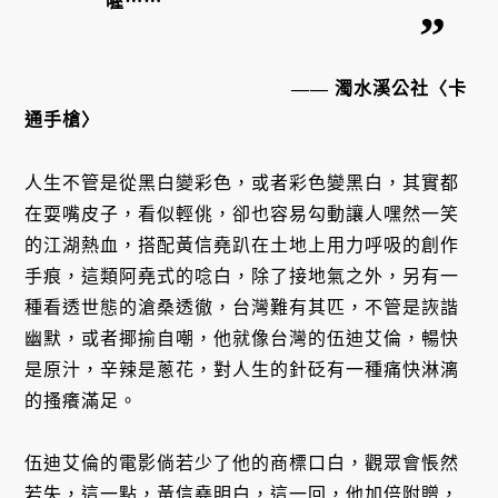
喔⋯⋯
—— 濁水溪公社〈卡
通手槍〉
人生不管是從黑白變彩色，或者彩色變黑白，其實都
在耍嘴皮子，看似輕佻，卻也容易勾動讓人嘿然一笑
的江湖熱血，搭配黃信堯趴在土地上用力呼吸的創作
手痕，這類阿堯式的唸白，除了接地氣之外，另有一
種看透世態的滄桑透徹，台灣難有其匹，不管是詼諧
幽默，或者揶揄自嘲，他就像台灣的伍迪艾倫，暢快
是原汁，辛辣是蔥花，對人生的針砭有一種痛快淋漓
的搔癢滿足。
伍迪艾倫的電影倘若少了他的商標口白，觀眾會悵然
若失，這一點，黃信堯明白，這一回，他加倍附贈，