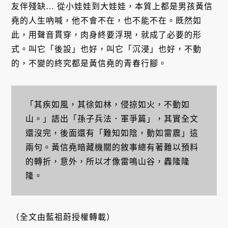
友伴殘缺… 從小娃娃到大娃娃，本質上都是男孩黃信
堯的人生吶喊，他不會不在，也不能不在。既然如
此，用聲音貫穿，肉身終要浮現，就成了必要的形
式。叫它「後設」也好，叫它「沉浸」也好，不動
的，不變的終究都是黃信堯的青春行腳。
「其疾如風，其徐如林，侵掠如火，不動如
山。」語出「孫子兵法．軍爭篇」，其實全文
還沒完，後面還有「難知如陰，動如雷震」這
兩句。黃信堯暗藏機關的敘事總有著難以預料
的轉折，意外，所以才像雷鳴山谷，轟隆隆
隆。
（全文由藍祖蔚授權轉載）