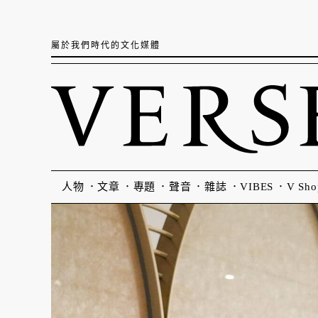
屬於我們時代的文化媒體
人物
文章
專題
聲音
雜誌
VIBES
V Sho