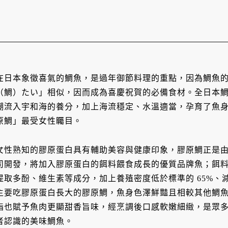
在日本象徵喜氣的鯛魚，是過年御節料理的重點，因為鯛魚
（鯛）たい」相似，因而成為喜慶祝賀的必備食材。全日本
潮流入宇和海的養分，加上海流穩定、水溫適當，孕育了魚
原鯛」最受女性矚目。
女性熟知的膠原蛋白具有輔助美容與健康印象，膠原鯛正是由愛
司開發，將加入膠原蛋白的餌料餵食成長的優質品牌魚；餌
提取多酚、維生素等成分，加上養殖密度低於標準的 65%、
主要吃膠原蛋白長大的膠原鯛，魚身色澤鮮豔且相較其他鯛
脂也賦予魚肉更顯甜香旨味，經烹調後口感軟嫩細緻，是眾
者認識的美味鯛魚。