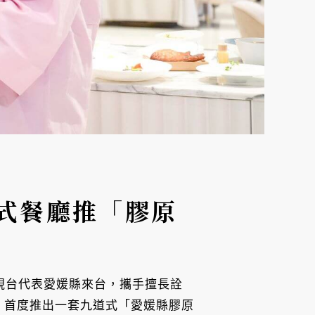
法式餐廳推「膠原
視台代表愛媛縣來台，攜手擅長詮
為題，首度推出一套九道式「愛媛縣膠原