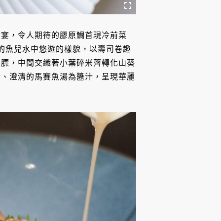
饗宴，令人期待的膠原鯛首現冷前菜
多彩的魚兒水中悠遊的樣貌，以壽司卷趣
魚膘，中間交織著小葉碎米薺轉化山葵
醋、澄清的馬賽魚湯為醬汁，呈現華麗