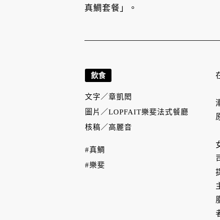
真鯛套餐」。
飲食
文字／
章凱閎
圖片／
LOPFAIT樂斐法式餐廳
核稿／
高麗音
#真鯛
#樂斐