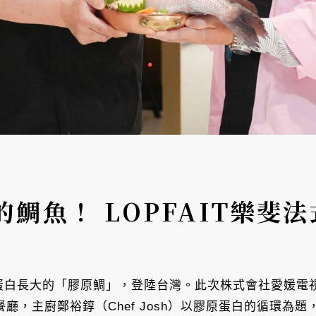
鯛魚！ LOPFAIT樂斐
原蛋白長大的「膠原鯛」，登陸台灣。此次株式會社愛媛電
法式餐廳，主廚鄭裕錞（Chef Josh）以膠原蛋白的循環