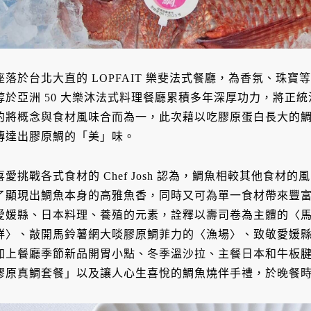
座落於台北大直的 LOPFAIT 樂斐法式餐廳，為香氛、珠
錞於亞洲 50 大樂沐法式料理餐廳累積多年深厚功力，將正
的將概念與食材風味合而為一，此次藉以吃膠原蛋白長大的
傳達出膠原鯛的「美」味。
喜愛挑戰各式食材的 Chef Josh 認為，鯛魚相較其他食
了顯現出鯛魚本身的高雅魚香，同時又可為單一食材帶來豐富變
愛媛縣、日本料理、養殖的元素，詮釋以壽司卷為主體的〈
鮮〉、敲開馬鈴薯網大啖膠原鯛菲力的〈漁場〉、致敬愛媛縣特
加上餐廳季節新品開胃小點、冬季溫沙拉、主餐日本和牛板
膠原真鯛套餐」以及讓人心生喜悅的鯛魚燒伴手禮，於晚餐時段推