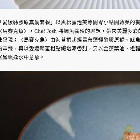
「愛媛縣膠原真鯛套餐」以黑松露泡芙等開胃小點開啟美的
〈馬賽克魚〉，Chef Josh 將鯛魚養殖的聯想，帶來美麗
味呈現；〈馬賽克魚〉由海苔捲起經昆布鹽輕醃膠原鯛、魷
的辛辣，再以愛媛縣蜜柑點綴增添香甜，另以金蓮葉油、橙
尾鰭飄逸水中意象。