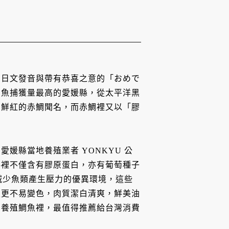
的日文發音與帶有恭喜之意的「おめで
鯛魚捕獲量最高的愛媛縣，從太平洋黑
身鮮紅的赤鯛聞名，而赤鯛裡又以「膠
媛縣當地養殖業者 YONKYU 公
料裡不僅含有膠原蛋白，亦有葡萄種子
減少魚類產生壓力的優異環境，這些
魚更不易變色，肉質潔白清爽，鮮美油
多養殖鯛魚裡，最值得推薦給台灣消費