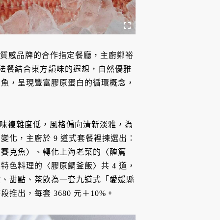
寶等質感品牌的合作指定餐廳，主廚鄭裕
統法餐結合東方韻味的遐想，自然優雅
鯛魚，呈現豐富膠原蛋白的循環概念，
材的風味複雜度低，風格偏向清新淡雅，為
化，主廚於 9 道式套餐裡揀選出：
馬賽克魚〉、轉化上海老菜的〈醃篤
色料理的〈膠原鯛釜飯〉共 4 道，
腱、甜點、茶飲為一套九道式「愛媛縣
出，每套 3680 元＋10%。