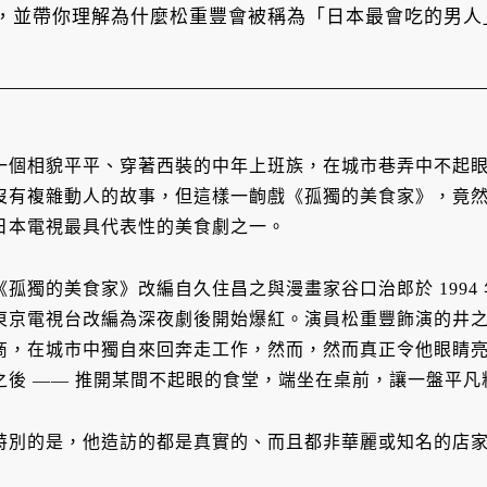
，並帶你理解為什麼松重豐會被稱為「日本最會吃的男人
一個相貌平平、穿著西裝的中年上班族，在城市巷弄中不起
沒有複雜動人的故事，但這樣一齣戲《孤獨的美食家》，竟
日本電視最具代表性的美食劇之一。
《孤獨的美食家》改編自久住昌之與漫畫家谷口治郎於 1994 年
東京電視台改編為深夜劇後開始爆紅。演員松重豐飾演的井
商，在城市中獨自來回奔走工作，然而，然而真正令他眼睛
之後 —— 推開某間不起眼的食堂，端坐在桌前，讓一盤平
特別的是，他造訪的都是真實的、而且都非華麗或知名的店