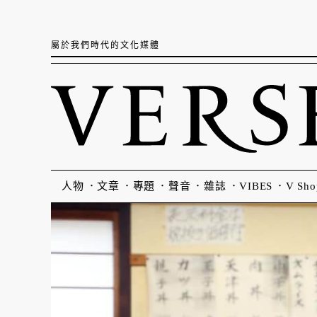
屬於我們時代的文化媒體
人物
文章
專題
聲音
雜誌
VIBES
V Sho