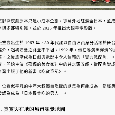
這部深夜劇原本只是小成本企劃，卻意外地紅遍全日本，並成功
季與多部特別篇，並於 2025 年推出大銀幕電影版。
松重豐出生於 1963 年，80 年代起以自由演員身分活躍
媒介，起初演藝之路並不平坦。1992 年，他在導演黑澤清
演，之後逐漸成為日劇與電影中令人信賴的「實力派配角」。2
叔，開始主演《孤獨的美食家》中的井之頭五郎，從配角變
台灣出版了他的新書《吃貨筆記》。
一位看似平凡的中年大叔獨自吃飯的劇集為何能成為一部經
被認為成為「日本最會吃的男人」。
1. 真實與在地的城市味覺地圖