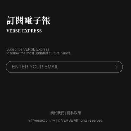
訂閱電子報
VERSE EXPRESS
Subscribe VERSE Express
to follow the most updated cultural views.
關於我們
|
隱私政策
hi@verse.com.tw
|
© VERSE All rights reserved.