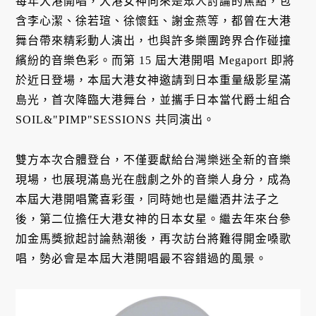
每年大港開唱，大港女神向來是眾人討論的焦點，包
含李心潔、徐若瑄、徐懷鈺、謝金燕等，都曾在大港
舞台帶來精彩動人演出，也與許多樂團跨界合作碰撞
繽紛的音樂色彩。而第 15 屆大港開唱 Megaport 即將
於近日登場，本屆大港女神邀請到日本重量級影星滿
島光，首次降臨大港舞台，並攜手日本當代爵士組合
SOIL&"PIMP"SESSIONS 共同演出。
雙方本次合體登台，不僅要獻給台灣樂迷全新的音樂
現場，也展現滿島光在戲劇之外的音樂人身分，成為
本屆大港開唱驚喜彩蛋，同時她也是繼酒井法子之
後，第二位擔任大港女神的日本女星。繼去年來台參
加金馬獎掀起討論熱潮後，再次訪台將難得開金嗓歌
唱，勢必會是本屆大港開唱最不容錯過的風景。