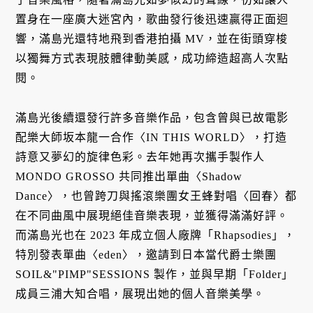
置身在一座廣大迷宮內，歌曲發行後迅速贏得正面迴
響，滿島光還特地飛到香港拍攝 MV，並在街頭穿梭
以獨舞方式表現肢體律動美感，成功締造超高人次點
閱。
滿島光後續還發行許多音樂作品，包含曾與已故電影
配樂大師坂本龍一合作〈IN THIS WORLD〉，打造
詩意又夢幻的旋律色彩。去年她再次攜手製作人
MONDO GROSSO 共同推出單曲〈Shadow
Dance〉，也曾跨刀與搖滾樂團女王蜂對唱〈回春〉都
在不同曲風中展現絕佳音樂表現，並獲得滿滿好評。
而滿島光也在 2023 年成立個人廠牌「Rhapsodies」，
特別發表單曲〈eden〉，邀請到日本當代爵士樂團
SOIL&"PIMP"SESSIONS 製作，並與早期「Folder」
成員三浦大知合唱，展現出她的個人音樂美學。