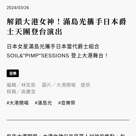
2024/03/26
解鎖大港女神！滿島光攜手日本爵
士天團登台演出
日本女星滿島光攜手日本當代爵士組合
SOIL&"PIMP"SESSIONS 登上大港舞台！
音樂
編輯／
林奕辰
圖片／
大港開唱 提供
核稿／
高麗音
#大港開唱
#滿島光
#音樂祭