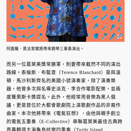
阿圖羅．奧法里爾將帶來鋼琴三重奏演出。
而另一位葛萊美獎常勝軍，則要帶來截然不同的演出
路線。泰倫斯．布藍查（Terence Blanchard）是與溫
頓．馬沙利斯齊名的美國小號演奏家，除了演奏樂
器，他曾多次與名導史派克．李合作電影配樂，並兩
度獲奧斯卡獎提名。此外，他經常用音樂為黑人倡
議，更是首位於大都會歌劇院上演歌劇作品的非裔作
曲家。本次他將帶來《電氣狂想》，由他與親手創立
的電氣五重奏（E-Collective）串聯葛萊美最佳古典跨
界專輯得主海龜島絃樂四重奏（Turtle Island