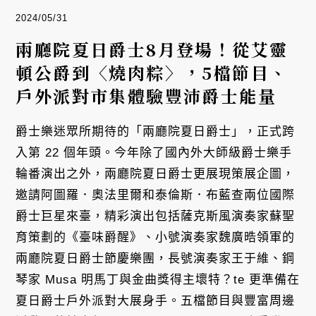
2024/05/31
兩廳院夏日爵士8月登場！從艾靈
頓公爵到〈燒肉粽〉，5檔節目、
戶外派對市集體驗豐沛爵士能量
爵士樂迷眾所期待的「兩廳院夏日爵士」，正式跨
入第 22 個年頭。今年除了國內外大師級爵士樂手
輪番演出之外，兩廳院夏日爵士更展現策展企圖，
邀請阿圖羅．奧法里爾和泰倫斯．布藍查兩位國際
爵士巨星來臺，精彩演出包括薩克斯風演奏家蘇聖
育策劃的《臺味爵醒》、小號演奏家魏廣晧領軍的
兩廳院夏日爵士節慶樂團，長號演奏家王于維、鋼
琴家 Musa 明馬丁與金曲獎得主壞特？te 更準備在
夏日爵士戶外派對大展身手。五檔節目與豐富周邊