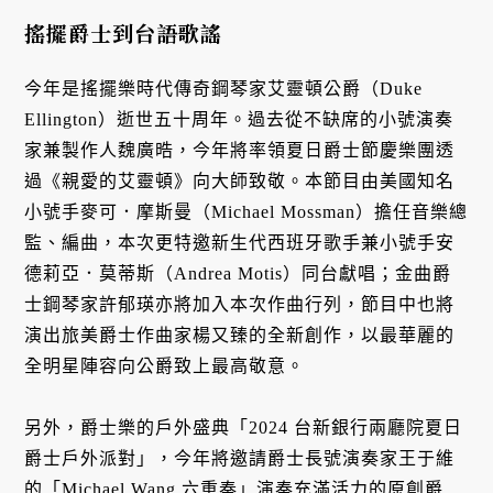
搖擺爵士到台語歌謠
今年是搖擺樂時代傳奇鋼琴家艾靈頓公爵（Duke
Ellington）逝世五十周年。過去從不缺席的小號演奏
家兼製作人魏廣晧，今年將率領夏日爵士節慶樂團透
過《親愛的艾靈頓》向大師致敬。本節目由美國知名
小號手麥可．摩斯曼（Michael Mossman）擔任音樂總
監、編曲，本次更特邀新生代西班牙歌手兼小號手安
德莉亞．莫蒂斯（Andrea Motis）同台獻唱；金曲爵
士鋼琴家許郁瑛亦將加入本次作曲行列，節目中也將
演出旅美爵士作曲家楊又臻的全新創作，以最華麗的
全明星陣容向公爵致上最高敬意。
另外，爵士樂的戶外盛典「2024 台新銀行兩廳院夏日
爵士戶外派對」，今年將邀請爵士長號演奏家王于維
的「Michael Wang 六重奏」演奏充滿活力的原創爵