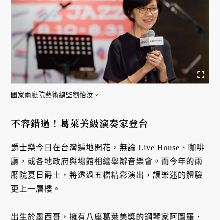
國家兩廳院藝術總監劉怡汝。
不容錯過！葛萊美級演奏家登台
爵士樂今日在台灣遍地開花，無論 Live House、咖啡
廳，或各地政府與場館相繼舉辦音樂會。而今年的兩
廳院夏日爵士，將透過五檔精彩演出，讓樂迷的體驗
更上一層樓。
出生於墨西哥，擁有八座葛萊美獎的鋼琴家阿圖羅．