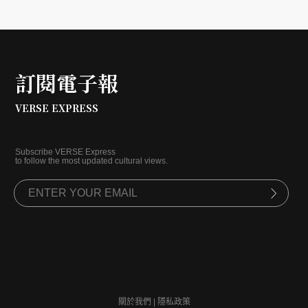
訂閱電子報
VERSE EXPRESS
Subscribe VERSE Express
to follow the most updated cultural views.
關於我們
|
隱私政策