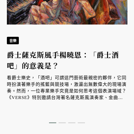
音樂
爵士薩克斯風手楊曉恩：「爵士酒
吧」的意義是？
看爵士樂史，「酒吧」可謂這門藝術最親密的夥伴，它同
時扮演著樂手的搖籃與競技場，激盪出無數偉大的現場演
奏。然而，一位專業樂手究竟是如何思考這個表演場域？
《VERSE》特別邀請台灣著名薩克斯風演奏家、金曲獎
演奏類最佳專輯獎得主楊曉恩帶我們走過那些她眼裡曾掠
過的爵士酒吧風景，分享爵士酒吧的意義。