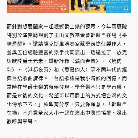
而針對想要闔家一起親近爵士樂的觀眾，今年兩廳院
特別於演奏廳規劃了玉山文教基金會輕鬆自在場《臺
味爵醒》。邀請薩克斯風演奏家蘇聖育擔任製作人，
並與五位經驗豐富的樂手共同演出，透過拉丁、放克
與歐陸爵士元素，重新詮釋〈滿面春風〉、〈燒肉
粽〉、〈港都夜雨〉和〈思慕的人〉等不同年代的經
典台語歌曲旋律。「台語歌謠是我小時候的回憶。而
當時在學爵士樂的時候發現，學音樂不只是學音樂，
而是背後的文化，希望可以用爵士的方式把台灣的文
化傳承下去。」蘇聖育分享，只要你願意，「輕鬆自
在場」不介意全家大小一起在演出中隨性搖擺、發出
歡呼與掌聲。