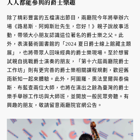
人人都能參與的爵士樂趣
除了精彩豐富的五檔演出節目，兩廳院今年將舉辦六
場《路易斯．阿姆斯壯先生，您好！》親子說故事活
動，帶領大小朋友認識這位著名的爵士樂之父。此
外，表演藝術圖書館的「2024 夏日爵士線上館藏主題
展」，也將帶眾人回味經典的爵士樂現場。至於想嘗
試親自挑戰爵士演奏的朋友，「第十六屆兩廳院爵士
工作坊」則有更完善的爵士樂相關課程規劃，歡迎舊
雨新知一起來體驗。此外，阿圖羅．奧法里爾與泰倫
斯．布藍查兩位大師，也將在演出之餘為臺灣的爵士
樂手舉辦工作坊與大師班，並開放一般民眾旁聽。有
興趣的朋友，敬請留意兩廳院官網公告。