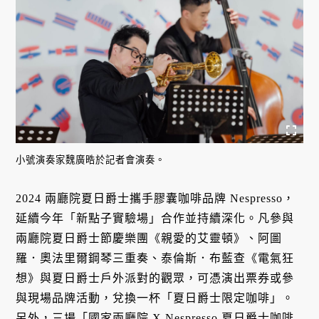
小號演奏家魏廣晧於記者會演奏。
2024 兩廳院夏日爵士攜手膠囊咖啡品牌 Nespresso，
延續今年「新點子實驗場」合作並持續深化。凡參與
兩廳院夏日爵士節慶樂團《親愛的艾靈頓》、阿圖
羅．奧法里爾鋼琴三重奏、泰倫斯．布藍查《電氣狂
想》與夏日爵士戶外派對的觀眾，可憑演出票券或參
與現場品牌活動，兌換一杯「夏日爵士限定咖啡」。
另外，三場「國家兩廳院 X Nespresso 夏日爵士咖啡