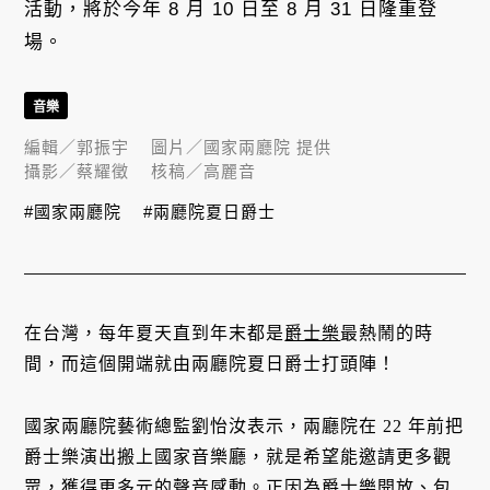
活動，將於今年 8 月 10 日至 8 月 31 日隆重登
場。
音樂
編輯／
郭振宇
圖片／
國家兩廳院 提供
攝影／
蔡耀徵
核稿／
高麗音
#國家兩廳院
#兩廳院夏日爵士
在台灣，每年夏天直到年末都是
爵士樂
最熱鬧的時
間，而這個開端就由兩廳院夏日爵士打頭陣！
國家兩廳院藝術總監劉怡汝表示，兩廳院在 22 年前把
爵士樂演出搬上國家音樂廳，就是希望能邀請更多觀
眾，獲得更多元的聲音感動。正因為爵士樂開放、包