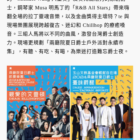
士，鋼琴家 Musa 明馬丁的「R&B All Stars」帶來嗨
翻全場的拉丁靈魂音樂，以及金曲獎得主壞特？te 與
現場樂團展現跨越復古、迷幻和 Chillhop 的療癒嗓
音。三組人馬將以不同的曲風，激發台灣爵士創造
力。現場更規劃「兩廳院夏日爵士戶外派對永續市
集」，有聽、有吃、有喝，為樂迷打造難忘爵士夜。