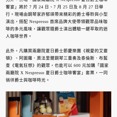
饗宴」將於 7 月 24 日、7 月 25 日及 8 月 27 日舉
行。現場由鋼琴家許郁瑛帶來精彩的爵士導聆與小型
演出，搭配 Nespresso 首席品牌大使帶領觀眾品味咖
啡的多元風味，讓觀眾隨爵士演出體驗一鍵萃取的迷
人咖啡世界。
此外，凡購買兩廳院夏日爵士節慶樂團《親愛的艾靈
頓》、阿圖羅．奧法里爾鋼琴三重奏及泰倫斯．布藍
查《電氣狂想》的觀眾，也能可以 600 元加購「國家
兩廳院 X Nespresso 夏日爵士咖啡饗宴」套票，一同
徜徉爵士與咖啡時光。