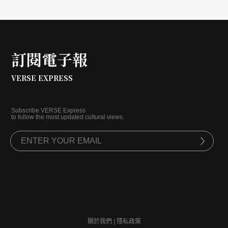
訂閱電子報
VERSE EXPRESS
Subscribe VERSE Express
to follow the most updated cultural views.
關於我們
|
隱私政策