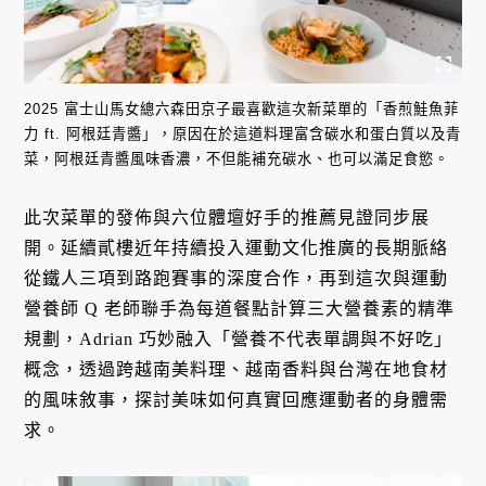
2025 富士山馬女總六森田京子最喜歡這次新菜單的「香煎鮭魚菲
力 ft. 阿根廷青醬」，原因在於這道料理富含碳水和蛋白質以及青
菜，阿根廷青醬風味香濃，不但能補充碳水、也可以滿足食慾。
此次菜單的發佈與六位體壇好手的推薦見證同步展
開。延續貳樓近年持續投入運動文化推廣的長期脈絡
從鐵人三項到路跑賽事的深度合作，再到這次與運動
營養師 Q 老師聯手為每道餐點計算三大營養素的精準
規劃，Adrian 巧妙融入「營養不代表單調與不好吃」
概念，透過跨越南美料理、越南香料與台灣在地食材
的風味敘事，探討美味如何真實回應運動者的身體需
求。