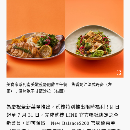
美食家系列南美嫩煎舒肥雞早午餐｜焦香奶油法式丹麥（左
圖）；溫烤孢子甘藍沙拉（右圖）
為慶祝全新菜單推出，貳樓特別推出限時福利！即日
起至 7 月 31 日，完成貳樓 LINE 官方帳號綁定之全
新會員，即可領取「New Balance$200 官網優惠券」