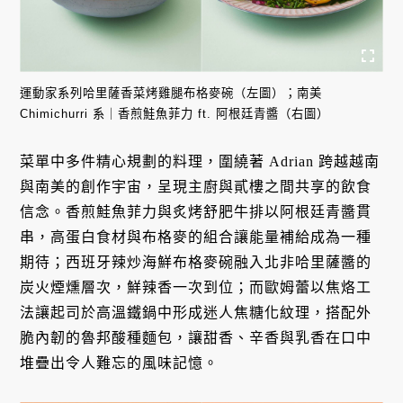
運動家系列哈里薩香菜烤雞腿布格麥碗（左圖）；南美
Chimichurri 系｜香煎鮭魚菲力 ft. 阿根廷青醬（右圖）
菜單中多件精心規劃的料理，圍繞著 Adrian 跨越越南
與南美的創作宇宙，呈現主廚與貳樓之間共享的飲食
信念。香煎鮭魚菲力與炙烤舒肥牛排以阿根廷青醬貫
串，高蛋白食材與布格麥的組合讓能量補給成為一種
期待；西班牙辣炒海鮮布格麥碗融入北非哈里薩醬的
炭火煙燻層次，鮮辣香一次到位；而歐姆蕾以焦烙工
法讓起司於高溫鐵鍋中形成迷人焦糖化紋理，搭配外
脆內韌的魯邦酸種麵包，讓甜香、辛香與乳香在口中
堆疊出令人難忘的風味記憶。