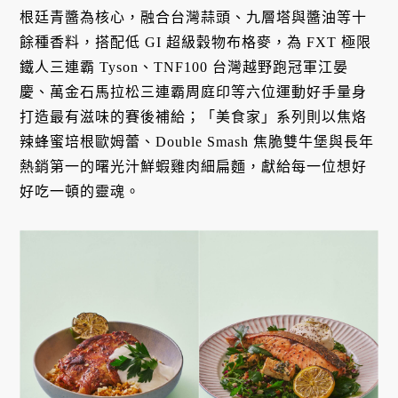
根廷青醬為核心，融合台灣蒜頭、九層塔與醬油等十
餘種香料，搭配低 GI 超級穀物布格麥，為 FXT 極限
鐵人三連霸 Tyson、TNF100 台灣越野跑冠軍江晏
慶、萬金石馬拉松三連霸周庭印等六位運動好手量身
打造最有滋味的賽後補給；「美食家」系列則以焦烙
辣蜂蜜培根歐姆蕾、Double Smash 焦脆雙牛堡與長年
熱銷第一的曙光汁鮮蝦雞肉細扁麵，獻給每一位想好
好吃一頓的靈魂。