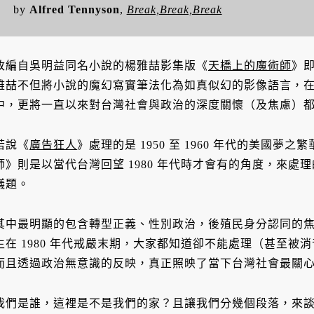
by
Alfred Tennyson
,
Break,Break,Break
改編自吳明益同名小說的楊雅喆影集版《
天橋上的魔術師
》
雅喆不但將小說的魔幻寫實筆法化為如真似幻的影像語言，
中，更將一直以來對台灣社會與政治的深度關懷（及焦慮）
若說《
廣告狂人
》處理的是 1950 至 1960 年代的美國
師》則是以當代台灣回望 1980 年代時才會有的角度，來
議題。
其中最明顯的包含轉型正義、性別政治，後殖民身分認同的焦
生在 1980 年代戒嚴末期，大家都知道卻不能處理（甚至
而且透過政治無意識的反映，真正照映了當下台灣社會最關
我們是誰，這裡是不是我們的家？且讓我們分幾個段落，來