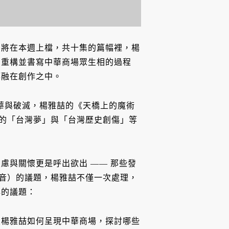
即將在本週上檔，共十集的篇幅裡，楊
在重構並書寫中華商場眾生相的過程
都融在創作之中。
夢之繁華與破滅，楊雅喆的《天橋上的魔術
處理的「台灣夢」與「台灣歷史創傷」等
慮與關懷更是呼出欲出 —— 那些發
被消音）的議題，楊雅喆不僅一次處理，
心的議題：
談楊雅喆如何呈現中華商場，探討哪些