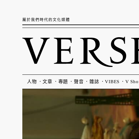
屬於我們時代的文化媒體
人物
文章
專題
聲音
雜誌
VIBES
V Sho