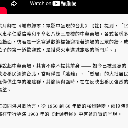
洪月卿在《
城市歸零：電影中呈現的台北
》【註】提到，「1
以忠孝仁愛信義和平命名八棟三層樓的中華商場，各式各樣
色牆面，彷若是一道寫滿歡迎標語迎接著進場的民眾的牆，成為 
遊子的第一道歡迎式，是搭乘火車進城旅客的新門戶。」
要說起中華商場，其實不能不提其前身 —— 如今已被淡忘的「
政治移民湧進台北，當時僅是「逃難」、「暫居」的大批居
量僅供生存的違建群，其簡陃與臨時，在在反映出移民強烈
渴望。
正如同洪月卿所言，從 1950 到 60 年間的強烈轉變，兩
都在
李行
導演 1963 年的《
街頭巷尾
》中有著詳實的呈現。