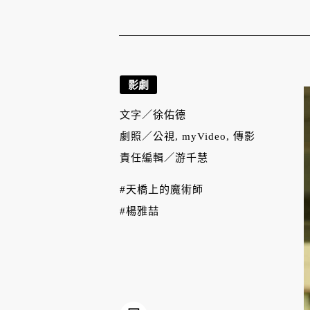
影劇
文字／
徐佑德
劇照／
公視, myVideo, 傳影
責任編輯／
游千慧
#天橋上的魔術師
#楊雅喆