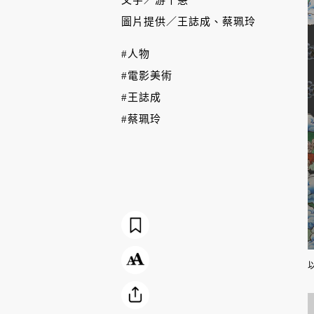
文字／
游千慧
圖片提供／
王誌成、蔡珮玲
#人物
#電影美術
#王誌成
#蔡珮玲