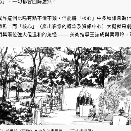
心」，一切都會回歸虛無。
或許這個比喻有點不倫不類，但能將「核心」中多種訊息轉
總監，而「核心」（產出影像的概念及資訊中心）大概就是
們與兩位強大但溫和的鬼怪 —— 美術指導王誌成與蔡珮玲