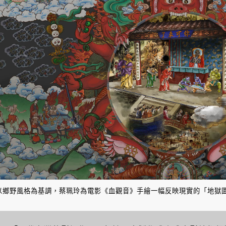
以鄉野風格為基調，蔡珮玲為電影《血觀音》手繪一幅反映現實的「地獄