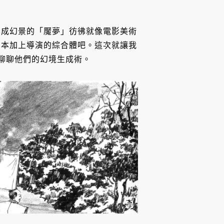
化成幻景的「魘夢」彷彿就像電影美術
劇本加上導演的綜合體吧。這次就讓我
，聊聊他們的幻境生成術。