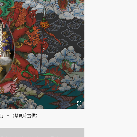
圖」。（蔡珮玲提供）