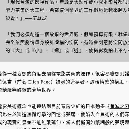
「現代台灣的影視作品，無論是大製作或小成本影片都很
勞力密集的大工程，希望這個業界的工作環境能越來越友
殺青。」
──王誌成
「我們必須創造一個故事的世界觀，假如預算有限，就儘
完全依照劇情量身設計虛構的空間，有時會刻意將空間放
的『大』或『小』、『遠』或『近』，使攝影機拍出不存
若從一種妄想的角度去闡釋電影美術的運作，很容易聯想到
特佩吉（前名
Ellen Page
）飾演的造夢者，憑藉精確的構思、
層精緻無破綻的夢境世界。
電影美術概念也能連結到目前票房火紅的日本動畫《
鬼滅之
招也在於建造無懈可擊的回憶或夢魘，使陷入血鬼術的人們
成的現實幻景並不能無限延伸，當人們撕開如紙糊般的夢境