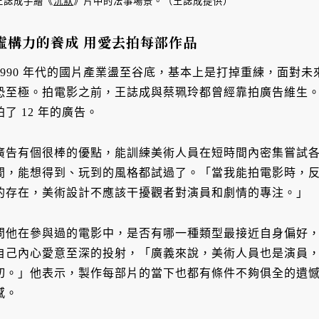
王誌成手繪《
沉默
》片中的法事場景。（王誌成提供）
虛構力的養成 用愛去拍每部作品
1990 年代的國片產業盪至谷底，基本上是打掉重練，面對
恐至極。拍電影之前，王誌成與蔡珮玲都曾經靠拍廣告維生
拍了 12 年的廣告。
廣告有個很棒的優點，能訓練美術人員在短時間內密集嘗試
間，能想得到、玩到的風格都試過了。「當我能拍電影時，
的存在，美術設計不應該干擾觀者對演員和劇情的專注。」
問他在參與過的電影中，是否有哪一種類型最接近自身偏好
自己內心愛意至深的投射，「廣義來說，美術人員也是演員
切。」他表示，製作每部片的當下也都有條件不夠俱全的遺
感。