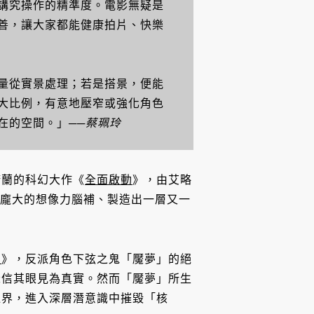
講究操作的精準度。電影無疑是
善，讓大家都能健康拍片、快樂
量從實景處理；若是搭景，便能
大比例，有意地壓窄或強化角色
在的空間。」
──蔡珮玲
諾蘭的科幻大作《
全面啟動
》，由艾略
龐大的想像力腦補、製造出一層又一
刃
》，反派角色下弦之鬼「魘夢」的絕
深信其眼見為真實。然而「魘夢」所生
邊界，進入深層潛意識中摧毀「核