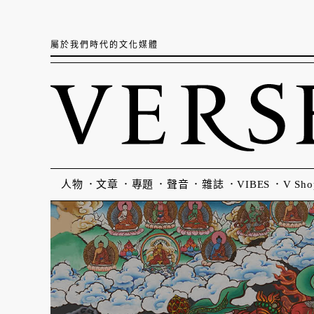
屬於我們時代的文化媒體
人物
文章
專題
聲音
雜誌
VIBES
V Sho