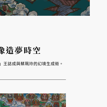
像造夢時空
」王誌成與蔡珮玲的幻境生成術。