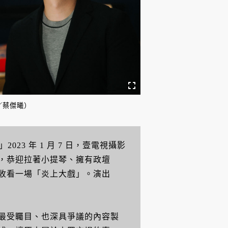
／蔡傑曦）
023 年 1 月 7 日，壹電視攝影
，恭迎拉著小提琴、擁有政壇
收看一場「炎上大戲」。演出
最受矚目、也深具爭議的內容製