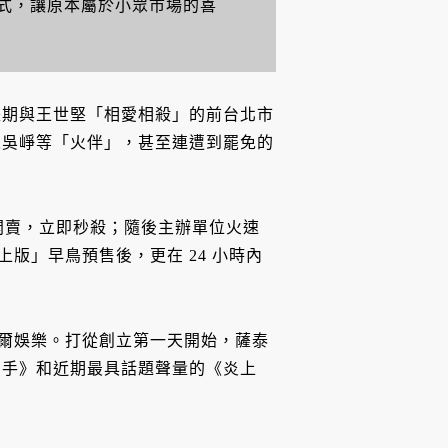
式，讓原本屬於小眾市場的喜
長期與王世堅「相愛相殺」的前台北市
人吳崢等「火伴」，甚至連遭到罷免的
一開賣，立即秒殺；隨後主辦單位火速
上版」早鳥預售後，更在 24 小時內
薩泰爾娛樂。打從創立第一天開始，薩泰
寫手》和近期最具話題聲量的《炎上