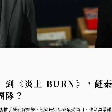
》到《炎上 BURN》，薩
團隊？
的幕後推手薩泰爾娛樂，無疑是近年來最受矚目、也深具爭