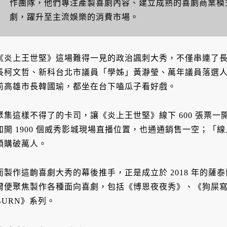
作團隊，他們專注產製喜劇內容、建立成熟的喜劇商業模
劇，躍升至主流娛樂的消費市場。
《炎上王世堅》這場難得一見的政治諷刺大秀，不僅串連了
長柯文哲、新科台北市議員「學姊」黃瀞瑩、萬年議員落選
前高雄市長韓國瑜，都坐在台下嗑瓜子看好戲。
聚集這樣不得了的卡司，讓《炎上王世堅》線下 600 張票
加開 1900 個威秀影城現場直播位置，也通通銷售一空；「線
預購破萬人。
而製作這齣喜劇大秀的幕後推手，正是成立於 2018 年的
爾便聚焦製作各種面向喜劇，包括《博恩夜夜秀》、《狗屎
BURN》系列。