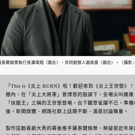
薩泰爾娛樂執行長潘瑋翔（圖左）、共同創辦人謝政豪（圖右）。（攝影
「This is《炎上 BURN》啦！歡迎來到《炎上王世堅》！」2
棚內，在「炎上大將軍」曾博恩的鼓譟下，全場尖叫連連
「扶龍王」之稱的王世堅登場，台下觀眾雀躍不已，準備
後，新聞媒體、網路社群上話題不斷、滿是討論聲量。
製作這齣喜劇大秀的幕後推手薩泰爾娛樂，無疑是近年來