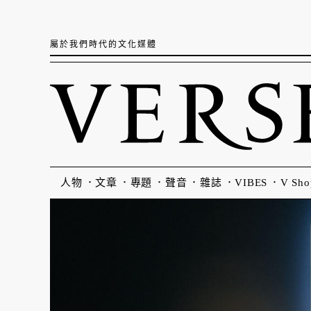
屬於我們時代的文化媒體
人物
文章
專題
聲音
雜誌
VIBES
V Sho