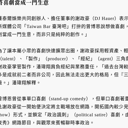
將喜劇當成一門生意
薩泰爾娛樂共同創辦人、擔任董事的謝政豪（DJ Hauer）
新媒體公司「Taiwan Bar 臺灣吧」打拚的曾博恩說想做
劇當成一門生意，而非只是純粹的創作。」
為了讓本屬小眾的喜劇快速擴眾出圈，謝政豪採用輕資產、
（talent）、「製作」（producer）、「經紀」（agen
謝政豪掌管製作，潘瑋翔肩負經紀與業務重任，「過去台灣
多是成就前二者而非公司，因此無法走出更大的格局，但『
級。」潘瑋翔解釋。
曾博恩曾從事單口喜劇（stand-up comedy），但單口
此謝政豪從一開始便決定將主戰場放在網路，開拓國內較少見的美國
show）形式，並鎖定「政治諷刺」（political satire
夜秀》網路節目，與觀眾來賓暢聊時事政治。