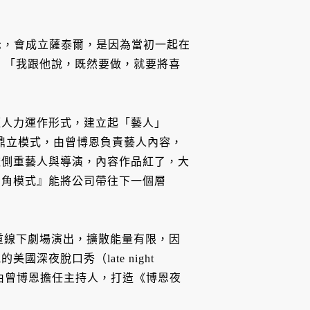
表示，會成立薩泰爾，是因為當初一起在
喜劇，「我跟他說，既然要做，就要將喜
輕人力運作形式，建立起「藝人」
t）三角鼎立模式，由曾博恩負責藝人內容，
較側重藝人與導演，內容作品紅了，大
三角模式』能將公司帶往下一個層
喜劇著重線下劇場演出，擴散能量有限，因
深夜脫口秀（late night
）喜劇，由曾博恩擔任主持人，打造《博恩夜