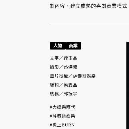
劇內容、建立成熟的喜劇商業模式
人物
商業
文字／
蕭玉品
攝影／
蔡傑曦
圖片授權／
薩泰爾娛樂
編輯／
梁雯晶
核稿／
郭振宇
#大娛樂時代
#薩泰爾娛樂
#炎上BURN