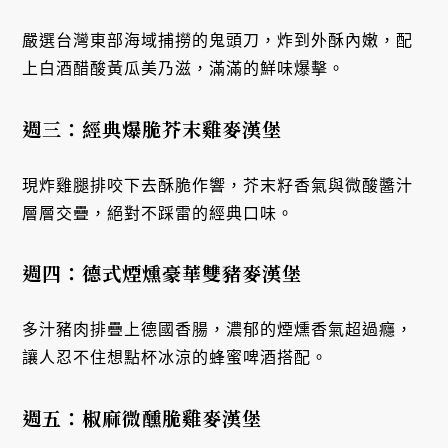
嚴選台灣東部海域捕撈的鬼頭刀，炸到外酥內嫩，配
上白酒醋酸黃瓜美乃滋，滿滿的鮮味爆擊。
週三：經典爆脆芥末雞麥漢堡
現炸雞腿排咬下去酥脆作響，芥末籽香氣與微酸醬汁
層層交疊，絕對不踩雷的經典口味。
週四：德式煙燻豪華雙豬麥漢堡
多汁豬肉排疊上德國香腸，濃郁的煙燻香氣超過癮，
讓人忍不住想點杯冰涼的蜂蜜啤酒搭配。
週五：椒麻微醺脆雞麥漢堡