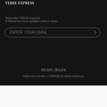
VERSE EXPRESS
Subscribe VERSE Express
to follow the most updated cultural views.
關於我們
|
隱私政策
hi@verse.com.tw
|
© VERSE All rights reserved.