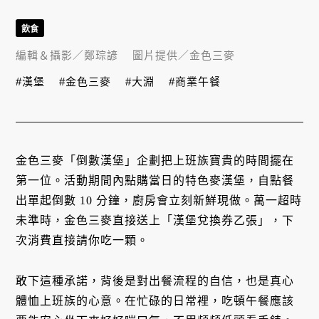
飲食
編輯＆攝影／
鄭琮諺
圖片提供／
金色三麥
#漢堡
#金色三麥
#大淵
#商業午餐
金色三麥「倒數漢堡」企劃把上班族寶貴的時間擺在
第一位。活動期間內點購當日的特色麥漢堡，自點餐
出單起倒數 10 分鐘，廚房會立刻新鮮現做。萬一超時
未準時，金色三麥直接送上「漢堡兌換券乙張」，下
次消費直接請你吃一顆。
敢下這種承諾，背後是對出餐流程的自信，也是真心
體恤上班族的心意。在忙碌的日常裡，吃頓午餐應該