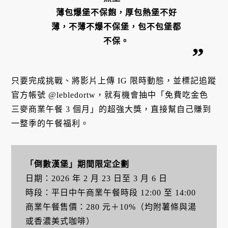
薄包爆堡不保飽，厚包熱堡不好
薄，不薄不爆不保堡，包不包堡都
不保。
只要完成挑戰、將影片上傳 IG 限時動態，並標記追蹤
官方帳號 @lebledortw，就有機會抽中「免費吃金色
三麥商業午餐 3 個月」的超強大獎，直接幫自己賺到
一整季的午餐福利。
「倒數漢堡」期間限定企劃
日期：2026 年 2 月 23 日至 3 月 6 日
時段：平日中午商業午餐時段 12:00 至 14:00
商業午餐售價：280 元＋10%（均附薯條與湯
或香濃美式咖啡）