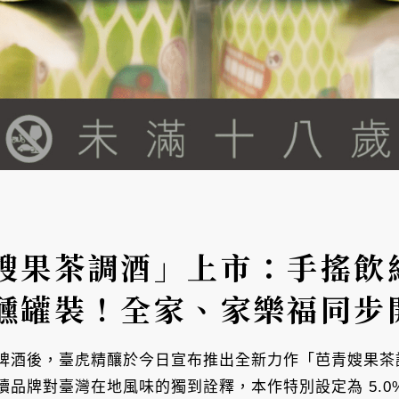
嫂果茶調酒」上市：手搖飲
醺罐裝！全家、家樂福同步
啤酒後，臺虎精釀於今日宣布推出全新力作「芭青嫂果茶
品牌對臺灣在地風味的獨到詮釋，本作特別設定為 5.0