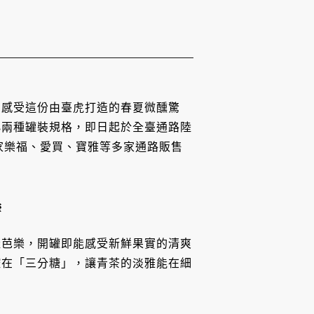
」感受這份由臺虎打造的春夏微醺驚
小兩種罐裝規格，即日起於全臺通路陸
及家樂福、愛買、寶雅等多家通路販售
響
產芭樂，開罐即能感受新鮮果實的清爽
控在「三分糖」，讓青茶的淡雅能在細