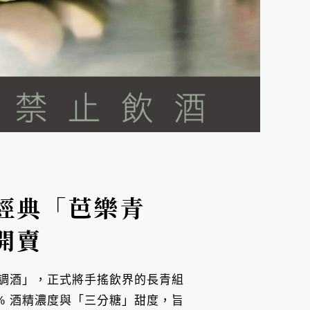
經典「芭樂青
開賣
調酒」，正式將手搖飲界的長青組
% 酒精濃度與「三分糖」甜度，旨