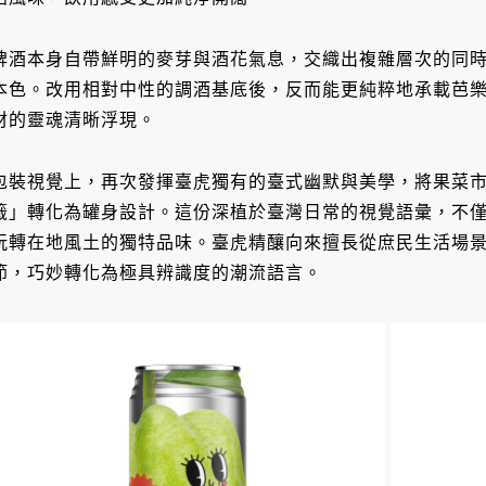
啤酒本身自帶鮮明的麥芽與酒花氣息，交織出複雜層次的同
本色。改用相對中性的調酒基底後，反而能更純粹地承載芭
材的靈魂清晰浮現。
包裝視覺上，再次發揮臺虎獨有的臺式幽默與美學，將果菜
籤」轉化為罐身設計。這份深植於臺灣日常的視覺語彙，不
玩轉在地風土的獨特品味。臺虎精釀向來擅長從庶民生活場
節，巧妙轉化為極具辨識度的潮流語言。