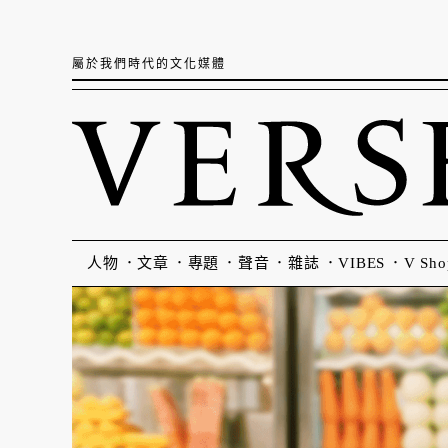
屬於我們時代的文化媒體
人物
文章
專題
聲音
雜誌
VIBES
V Sho