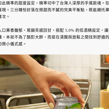
如此精準的甜度設定，精準切中了台灣人深厚的手搖飲魂。
展現。三分糖恰好落在微甜而不膩的完美平衡點，既能襯托
層次。
入口果香馥郁，尾韻茶感回甘，搭配 5.0% 的低酒精設定
醺，本就不為了酩酊大醉，而是在清醒與放鬆之間找到舒適
的微小儀式感。