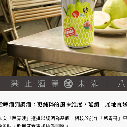
從啤酒到調酒：更純粹的風味維度，延續「產地直
本次「芭青嫂」選擇以調酒為基底，相較於前作「芭青哥」
始風味，飲用感受更加純淨開闊。