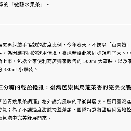
淨的「微醺水果茶」。
無需再糾結手搖飲的甜度比例，今年春天，不妨以「芭青嫂
喜。為因應不同的飲用情境，臺虎精釀此次同步規劃了大、
續上市，包括全家便利商店獨家販售的 500ml 大罐裝，以
的 330ml 小罐裝。
三分糖的輕盈優雅：臺灣芭樂與烏龍茶香的完美交
「芭青嫂果茶調酒」格外講究風味的平衡與層次。選用臺灣
香氣；為了不讓過度甜膩掩蓋茶韻，團隊特意將甜度俐落地
緻氣泡中完美舒展開來。