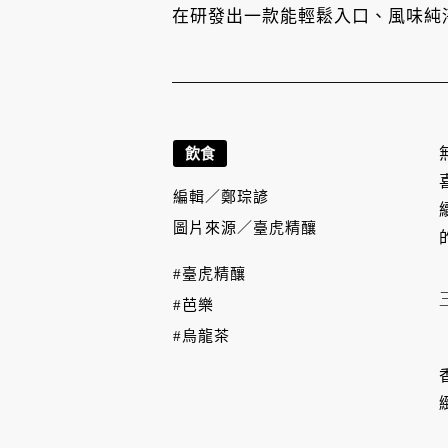
在研發出一款能輕鬆入口、風味純
飲食
編輯／
鄭琮諺
圖片來源／
臺虎精釀
#臺虎精釀
#芭樂
#烏龍茶