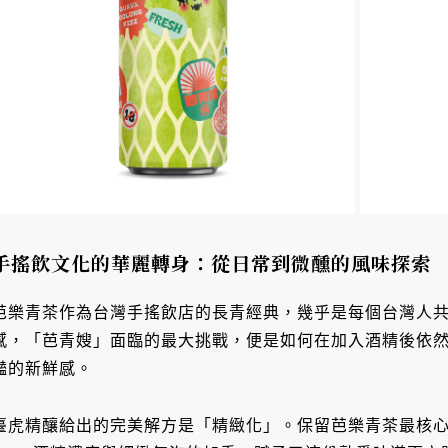
手搖飲文化的華麗轉身：從日常到微醺的風味探索
芭樂青茶作為台灣手搖飲店的長青經典，幾乎是每個台灣人
感，「芭青嫂」面臨的最大挑戰，便是如何在加入酒精後依
豔的新鮮感。
臺虎精釀給出的完美解方是「精緻化」。保留芭樂青茶最核