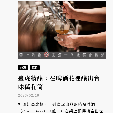
商業
飲食
臺虎精釀：在啤酒花裡釀出台
味萬花筒
2023/02/19
打開超商冰櫃，一列臺虎出品的精釀啤酒
（Craft Beer）（註 1）在架上顯得橫空出世