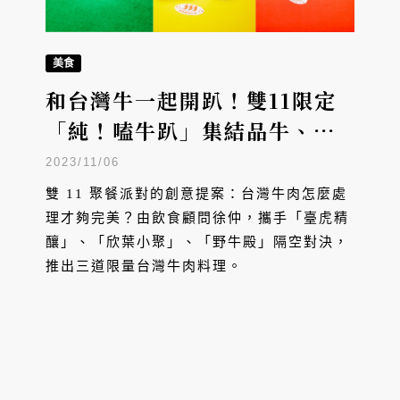
美食
和台灣牛一起開趴！雙11限定
「純！嗑牛趴」集結品牛、論
壇、市集一次吃懂台牛
2023/11/06
雙 11 聚餐派對的創意提案：台灣牛肉怎麼處
理才夠完美？由飲食顧問徐仲，攜手「臺虎精
釀」、「欣葉小聚」、「野牛殿」隔空對決，
推出三道限量台灣牛肉料理。