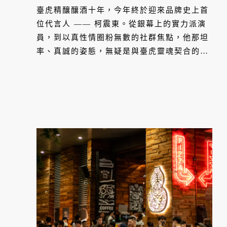
臺虎精釀釀酒十年，今年終於迎來品牌史上首
位代言人 —— 柯震東。從銀幕上的實力派演
員，到以真性情圈粉無數的社群焦點，他那坦
率、真誠的姿態，無疑是與臺虎靈魂契合的不
二人選。在演藝圈從演員跨足導演，柯震東憑
藉的是一股「有底氣的任性」：對作品絕對專
注，對生活則永遠保持好奇心。這份性格與臺
虎一拍即合，如同品牌堅持用最紮實的釀造過
程，去守護每一瓶酒裡愛搞怪、又熱愛生活的
靈魂。這次強強聯手，不僅在靈魂上產生深度
共鳴，更預告未來將展開一連串精彩的跨界合
作。