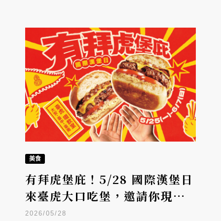
美食
有拜虎堡庇！5/28 國際漢堡日
來臺虎大口吃堡，邀請你現場
擲筊贏免費漢堡
2026/05/28