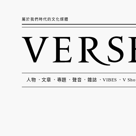
屬於我們時代的文化媒體
人物
文章
專題
聲音
雜誌
VIBES
V Sho