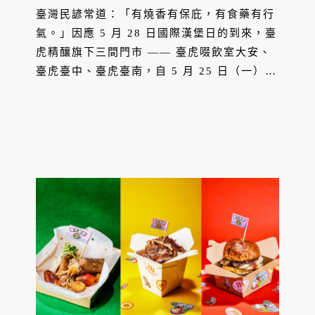
臺灣民諺常道：「有燒香有保庇，有食藥有行
氣。」因應 5 月 28 日國際漢堡日的到來，臺
虎精釀旗下三間門市 —— 臺虎啜飲室大安、
臺虎臺中、臺虎臺南，自 5 月 25 日（一）至
6 月 7 日（日）重磅推出「有拜虎堡庇」限定
企劃。