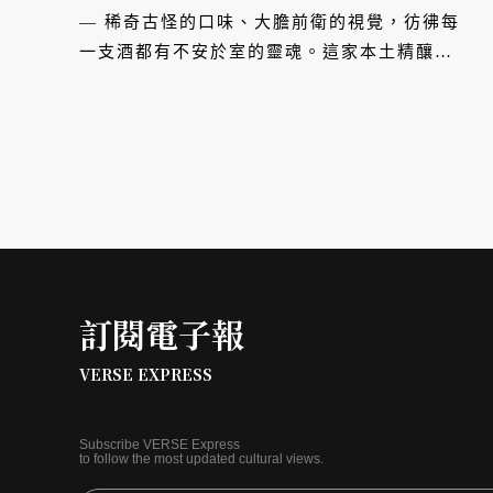
— 稀奇古怪的口味、大膽前衛的視覺，彷彿每
一支酒都有不安於室的靈魂。這家本土精釀酒
廠成軍不到十年，每回出手卻能成功挑逗社群
神經，以麥芽、酵母及啤酒花的既定音符，譜
出變化萬千的精釀宇宙。究竟臺虎一砲而紅的
祕密是什麼？
訂閱電子報
VERSE EXPRESS
Subscribe VERSE Express
to follow the most updated cultural views.