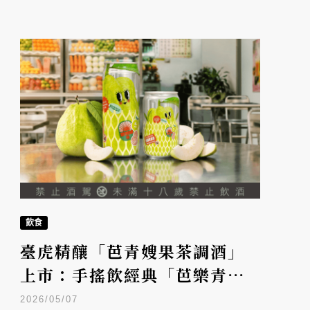
飲食
臺虎精釀「芭青嫂果茶調酒」
上市：手搖飲經典「芭樂青
茶」成三分糖微醺罐裝！全
2026/05/07