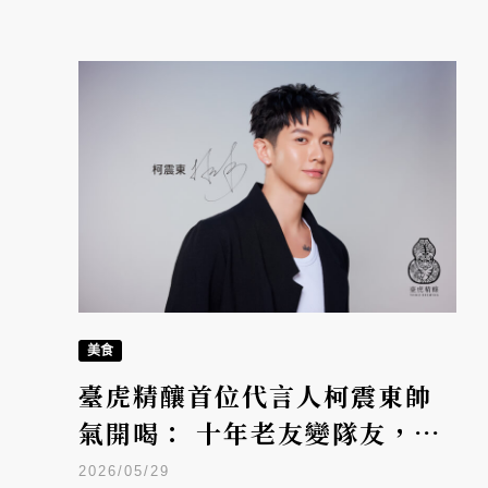
美食
臺虎精釀首位代言人柯震東帥
氣開喝： 十年老友變隊友，最
合拍的靈魂終於連線！
2026/05/29