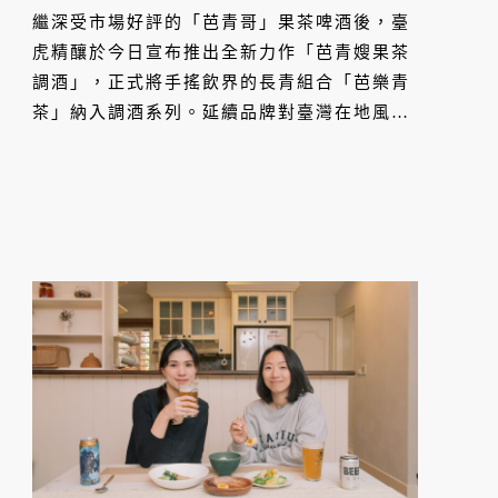
家、家樂福同步開賣
繼深受市場好評的「芭青哥」果茶啤酒後，臺
虎精釀於今日宣布推出全新力作「芭青嫂果茶
調酒」，正式將手搖飲界的長青組合「芭樂青
茶」納入調酒系列。延續品牌對臺灣在地風味
的獨到詮釋，本作特別設定為 5.0% 酒精濃度
與「三分糖」甜度，旨在研發出一款能輕鬆入
口、風味純淨的「微醺水果茶」。