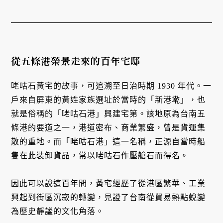
從五條港榮景走來的百年宅邸
咾咕石黃宅的故事，可追溯至日治時期 1930 年代。一
戶來自屏東的黃姓家族選址於當時的「新港墘」，也
就是俗稱的「咾咕石港」興建宅第。該地原為台南五
條港的要道之一，港道密布、商業繁盛，曾是貨運集
散的重地。而「咾咕石港」這一名稱，正源自當時船
隻在此裝卸貨品，常以咾咕石作壓艙石而得名。
因此可以說這百年間，黃宅經歷了從港區繁華、工業
興起到街區沉寂的轉變，見證了台南從貿易熱點蛻變
為歷史靜謐的文化角落。