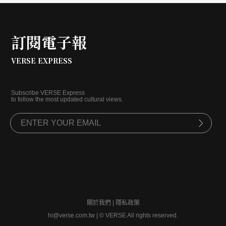
訂閱電子報
VERSE EXPRESS
Subscribe VERSE Express
to follow the most updated cultural views.
關於我們
|
隱私政策
hi@verse.com.tw
|
© VERSE All rights reserved.