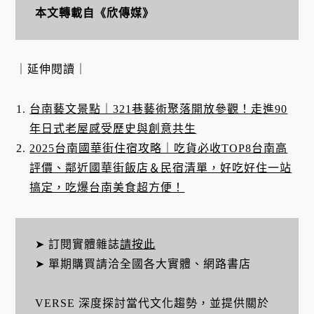
本文轉載自《欣傳媒》
｜延伸閱讀｜
台南藝文景點｜321巷藝術聚落開放參觀！走進90
年日式老屋感受歷史與創意共生
2025台南國華街住宿攻略｜吃貨必收TOP8台南高
評價、鄰近國華街飯店＆民宿清單，好吃好住一站
搞定，吃爆台南美食超方便！
➤ 訂閱實體雜誌
請按此
➤ 單期購買請洽全國各大實體、網路書店
VERSE 深度探討當代文化趨勢，並提供關於