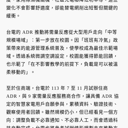
變化不會影響舒適度，卻能替電網削出短暫但關鍵的
緩衝。
台電的 ADR 推動將需量反應從大型用戶走向「中等
規模場域」：第一步放在校園。因「班班有冷氣」政
策帶來的能源管理系統普及，使學校成為最佳示範場
域。透過系統微調空調設定，校園能獲得節能回饋，
也示範了「在不影響教學的前提下，負載是可以被溫
柔移動的」。
至於住商端，台電於 113 年 7 至 11 月試辦住商
ADR，與 9 家需量反應服務商合作，讓具備 ADR 協
定的智慧家電用戶自願參與，累積資料、驗證技術、
觀察使用者回饋。雖然規模仍小，但已經看見一個方
向：調整負載不必靠通知、不必靠人工，而會透過科