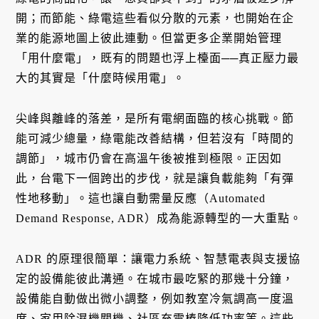
開；而節能、綠電這些看似分散的元素，也開始在企
業的能源地圖上彼此連動。但當更多企業開始管理
「用什麼電」，既有的問題也浮上檯面──真正壓力最
大的其實是「什麼時候用電」。
尖峰與離峰的落差，是所有電網面臨的核心挑戰。節
能可減少總量，綠電能改善結構，但若沒有「時間的
調節」，城市仍會在高溫午後被推到極限。正因如
此，台電下一個跨出的步伐，就是讓負載能夠「有彈
性地移動」。這也讓自動需量反應（Automated
Demand Response, ADR）成為能源轉型的一大重點。
ADR 的原理很簡單：讓電力系統、智慧電表與支援協
定的設備能彼此溝通。在城市最吃緊的那幾十分鐘，
設備能自動做出微小調整，例如教室冷氣調高一度溫
度、家用除濕機關機、社區充電樁降低功率等。這些