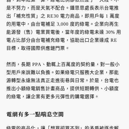
是不努力，而是天氣不配合。鍾思思處長表示台電推
出「補充性質」之 RE30 電力商品，即用戶每 1 萬度
的用電中，由台電補足 3,000 度的綠電。企業向再生
能源發（售）電業買電後，當年度的綠電未達 30% 用
電占比部分由台電補充綠電，協助出口企業達成 RE
目標，取得國際供應鏈門票。
然而，長期 PPA、動輒上百萬度的契約量，對一般小
型用戶來說難以負擔。如果綠電只服務大企業，那能
源轉型永遠無法真正走進街巷與日常。於是，台電也
推出小額綠電銷售計畫商品，提供短期轉供、小額度
的綠電，讓企業有更多元彈性的購電選擇。
電網有多一點喘息空間
綠電的商品化，讓「想買卻買不到」的矛盾被逐步解