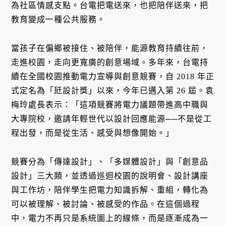
為社區情感支點。台電把電送來，也把陪伴送來，把
教育變成一種公共服務。
當孩子在偏鄉被接住、被陪伴，能源教育持續往前，
走進校園，走向更寬廣的創意場域。多年來，台電持
續在全國校園推動電力宣導與創意競賽，自 2018 年正
式定名為「瓩設計獎」以來，今年已邁入第 26 屆。袁
梅玲處長表示：「這項競賽將電力議題帶進高中職與
大專院校，邀請年輕世代以設計回應能源──不是從工
程出發，而是從生活、感受與想像開始。」
競賽分為「傳達設計」、「多媒體設計」與「創意品
設計」三大類，並透過巡迴校園的說明會、設計講座
與工作坊，陪伴學生把電力知識拆解、重組，轉化為
可以被理解、被討論、被感受的作品。在這個過程
中，電力不再只是系統圖上的線條，而是逐漸成為一