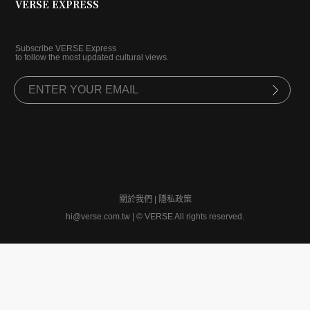
VERSE EXPRESS
Subscribe VERSE Express
to follow the most updated cultural views.
關於我們
|
隱私政策
hi@verse.com.tw
|
© VERSE All rights reserved.