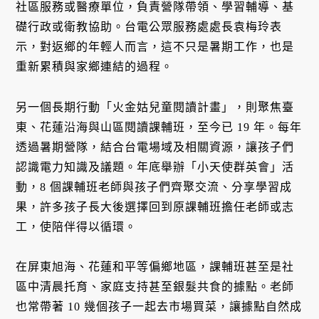
社區服務或醫療單位，負責營隊帶領、學習輔導、基
礎行政或衛教協助。台電公眾服務處處長袁梅玲表
示，對返鄉的年輕人而言，這不只是暑期工作，也是
重新累積與家鄉連結的過程。
另一個長期行動「火金姑兒童閱讀計畫」，則聚焦臺
東、花蓮沿海與山區閱讀課輔班，至今已 19 年。每年
透過暑期營隊，結合台電場域及相關資源，讓孩子們
認識電力知識及議題。年底舉辦「小天使群英會」活
動，8 個課輔班老師與孩子們齊聚交流、分享學習成
果，許多孩子長大後選擇回到原課輔班擔任老師或志
工，使陪伴得以循環。
在屏東旭海、花蓮和平等偏鄉地區，課輔班甚至是社
區中清晨托育、家庭支持甚至銀髮共食的據點。老師
也常帶著 10 幾個孩子一起去市場買菜，讓據點自然成