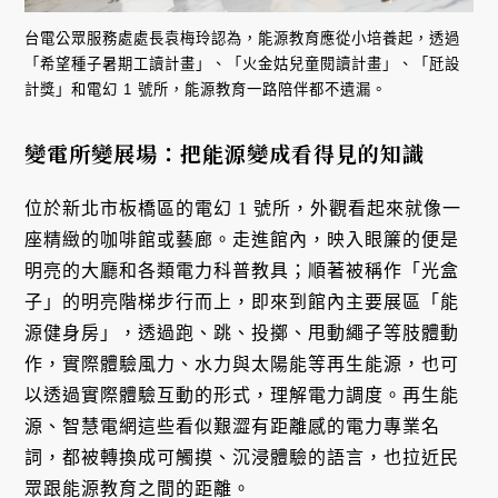
台電公眾服務處處長袁梅玲認為，能源教育應從小培養起，透過
「希望種子暑期工讀計畫」、「火金姑兒童閱讀計畫」、「瓩設
計獎」和電幻 1 號所，能源教育一路陪伴都不遺漏。
變電所變展場：把能源變成看得見的知識
位於新北市板橋區的電幻 1 號所，外觀看起來就像一
座精緻的咖啡館或藝廊。走進館內，映入眼簾的便是
明亮的大廳和各類電力科普教具；順著被稱作「光盒
子」的明亮階梯步行而上，即來到館內主要展區「能
源健身房」，透過跑、跳、投擲、甩動繩子等肢體動
作，實際體驗風力、水力與太陽能等再生能源，也可
以透過實際體驗互動的形式，理解電力調度。再生能
源、智慧電網這些看似艱澀有距離感的電力專業名
詞，都被轉換成可觸摸、沉浸體驗的語言，也拉近民
眾跟能源教育之間的距離。