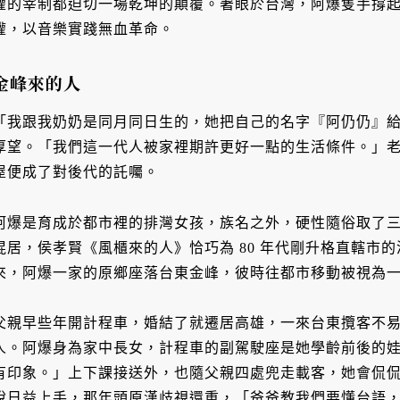
權的宰制都迫切一場乾坤的顛覆。著眼於台灣，阿爆隻手撐
權，以音樂實踐無血革命。
金峰來的人
「我跟我奶奶是同月同日生的，她把自己的名字『阿仍仍』
厚望。「我們這一代人被家裡期許更好一點的生活條件。」
屋便成了對後代的託囑。
阿爆是育成於都市裡的排灣女孩，族名之外，硬性隨俗取了
混居，侯孝賢《風櫃來的人》恰巧為 80 年代剛升格直轄市
來，阿爆一家的原鄉座落台東金峰，彼時往都市移動被視為
父親早些年開計程車，婚結了就遷居高雄，一來台東攬客不
人。阿爆身為家中長女，計程車的副駕駛座是她學齡前後的
有印象。」上下課接送外，也隨父親四處兜走載客，她會侃
說日益上手，那年頭原漢歧視還重，「爸爸教我們要懂台語