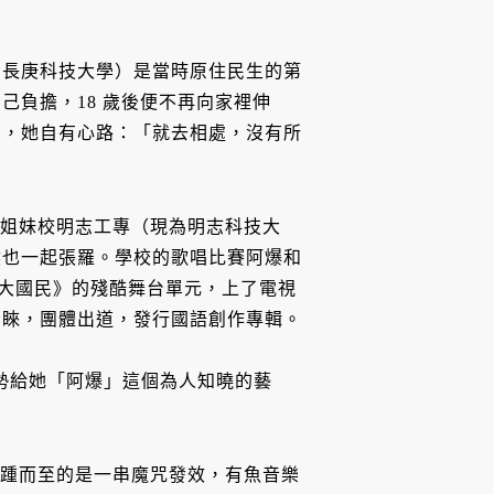
為長庚科技大學）是當時原住民生的第
己負擔，18 歲後便不再向家裡伸
少，她自有心路：「就去相處，沒有所
則是姐妹校明志工專（現為明志科技大
然也一起張羅。學校的歌唱比賽阿爆和
電視大國民》的殘酷舞台單元，上了電視
青睞，團體出道，發行國語創作專輯。
順勢給她「阿爆」這個為人知曉的藝
未果接踵而至的是一串魔咒發效，有魚音樂