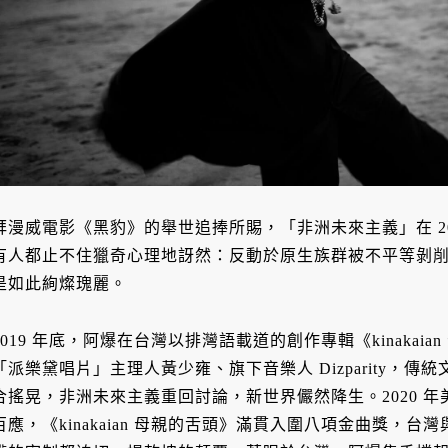
拜漫威電影《黑豹》的舉世追捧所賜，「非洲未來主義」在 2
有人都止不住獵奇心理地訝然：反動於原生族群被不平等剝
是如此絢燦瑰麗。
2019 年底，阿爆在台灣以排灣語載道的創作專輯《kinakai
「派樂黛唱片」主理人黃少雍、旗下音樂人 Dizparity，
合搖晃，非洲未來主義重回討論，新世界儼然降生。2020 年美國「#B
百應，《kinakaian 母親的舌頭》滿貫入圍八項金曲獎，