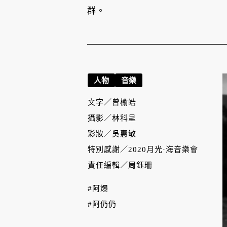
群。
人物
音樂
文字／
曾榆皓
攝影／
林科呈
彩妝／
吳惠敏
特別感謝／
2020月光·海音樂會
責任編輯／
周鈺珊
#阿爆
#阿仍仍