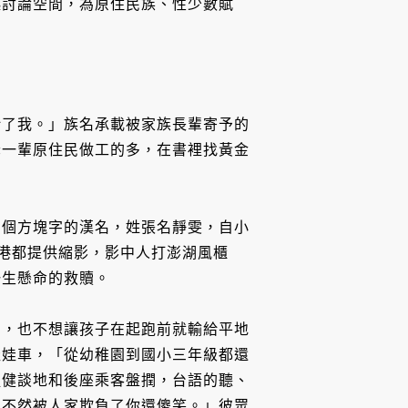
起討論空間，為原住民族、性少數賦
給了我。」族名承載被家族長輩寄予的
老一輩原住民做工的多，在書裡找黃金
三個方塊字的漢名，姓張名靜雯，自小
的港都提供縮影，影中人打澎湖風櫃
一生懸命的救贖。
易，也不想讓孩子在起跑前就輸給平地
娃娃車，「從幼稚園到國小三年級都還
侃健談地和後座乘客盤撋，台語的聽、
，不然被人家欺負了你還傻笑。」彼眾