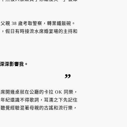
親 38 歲考取警察，轉業鐵飯碗。
管，假日有時接流水席婚宴場的主持和
深深影響我。
開幾桌就在公廳的卡拉 OK 同樂，
個年紀還識不得歌詞，耳濡之下先記住
時聽覺經驗混著母親的古謠和流行樂，