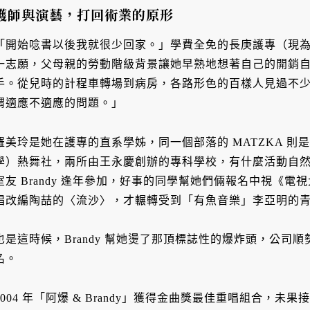
護師與演藝，打回術業的原形
「開始唸書以後我就很少回家。」學費全免的長庚護專（現
一志願，父母親的勞動階級背景讓她早熟地想著自己的開銷自
手。從兒時的計程車轉場到病房，各路形色的百樣人見過不
謂適應不適應的問題。」
羅美玲是她在護專的直系學姊，同一個部落的 MATZKA 
學）熱舞社，兩所由王永慶創辦的專科學校，有什麼活動自
室友 Brandy 逢年參加，好事的同學幫她們倆報名中視《
唱改編陶喆的〈流沙〉，才輾轉受到「有魚音樂」李亞明的
也是這時候，Brandy 幫她燙了那頂標誌性的爆炸頭，公司
名。
2004 年「阿爆 & Brandy」獲得金曲獎最佳重唱組合，