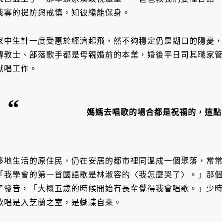
我寡的提防與戒慎，知彼纔能保身。
家中生計一度受惠於經濟起飛，然不夠穩定仍是糊口的隱憂，父
傳教士、部落歌手都是母親婚前的本業，婚後平日司其職家
獻唱工作。
媽媽去唱歌的場合都是祝福的，這點
移地生活的原住民，仍在安居的都市裡同溫成一個聚落，常常席
「我學會的第一首國語歌是林淑容的〈我怎麼哭了〉。」那
了發音，「大概五歲的時候開始有長輩覺得我會唱歌。」少
歌唱是入芝蘭之室，是蝴蝶自來。