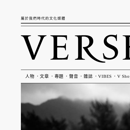
屬於我們時代的文化媒體
人物
文章
專題
聲音
雜誌
VIBES
V Sho