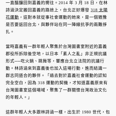
一直醞釀回到嘉義的嚮往。2014 年 3 月 18 日，在林
詩涵決定搬回嘉義的路途上，台北正好爆發
318 太陽
花運動
，這對本就從事社會運動的她來，是一個猶豫
是否要返回台北，與夥伴站在同一陣線抗爭的兩難掙
扎。
當時嘉義有一群年輕人聚集於台灣圖書室附近的嘉義
郡役所拆除後空地，以日本「素人之亂」非正規抗議
形式──吃火鍋、跳舞等，響應台北立法院的抗議行
動。林詩涵來到嘉義後也加入這場行動，進而結識一
群志同道合的夥伴。「過去對於嘉義社會運動的認知
完全空白，因為 318 運動的契機，才知道嘉義原來有
台灣圖書室這個場域，聚集了一群關懷台灣政治文化
的年輕人。」
這群年輕人大多跟林詩涵一樣，出生於 1980 世代，包