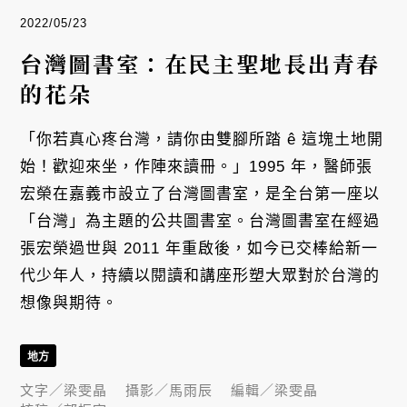
2022/05/23
台灣圖書室：在民主聖地長出青春
的花朵
「你若真心疼台灣，請你由雙腳所踏 ê 這塊土地開
始！歡迎來坐，作陣來讀冊。」1995 年，醫師張
宏榮在嘉義市設立了台灣圖書室，是全台第一座以
「台灣」為主題的公共圖書室。台灣圖書室在經過
張宏榮過世與 2011 年重啟後，如今已交棒給新一
代少年人，持續以閱讀和講座形塑大眾對於台灣的
想像與期待。
地方
文字／
梁雯晶
攝影／
馬雨辰
編輯／
梁雯晶