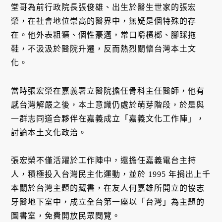
堂哥為前行政院長張俊雄、出生於醫生世家的張宏
榮，在社會地位崇高的醫界中，無疑是個特殊的存
在。他外表粗獷、個性豪邁，常口嚼檳榔、腳踩拖
鞋，不汲汲於醫院升遷，反而熱烈關懷台灣本土文
化。
當時張宏榮在嘉義署立醫院擔任骨科主任醫師，他有
感台灣解嚴之後，本土意識仍處於萌芽階段，於是與
一群志同道合夥伴在嘉義成立「嘉義文化工作陣」，
討論本土文化政治。
張宏榮不僅活躍於工作陣中，還擔任嘉義電台主持
人，積極投入台灣民主化運動，並於 1995 年捐出上千
本關於台灣主題的藏書，在友人何嘉雄所開立的協志
牙醫地下室中，成立全台第一座以「台灣」為主題的
圖書室，免費開放民眾閱覽。