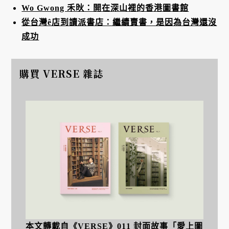
Wo Gwong 禾炚：開在深山裡的香港圖書館
從台灣ê店到讀派書店：繼續賣書，是因為台灣還沒
成功
購買 VERSE 雜誌
本文轉載自《VERSE》011 封面故事「愛上圖