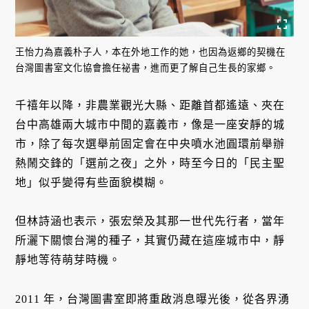
王怡力為嘉義朴子人，本在外地工作的她，也因為返鄉的契機在
台灣圖書室文化協會擔任祕書，進而更了解自己生長的家鄉。
千禧年以降，非農業觀光大縣、距離首都遙遠、夾在
台中高雄兩大城市中間的嘉義市，像是一座安靜的城
市，除了每次選舉前固定會在中央噴水池圓環前舉辦
熱鬧交鋒的「選前之夜」之外，時至今日的「民主聖
地」似乎變得有些面貌模糊。
但林詩涵也表示，張宏榮及其那一世代先行者，當年
所灑下關懷台灣的種子，其實仍藏在這座城市中，靜
靜地等待萌芽時機。
2011 年，台灣圖書室即將重啟消息曝光後，從各界湧