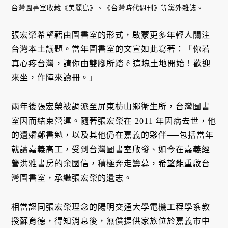
台灣圖書室收藏《美麗島》、《台灣時代週刊》等黨外雜誌。
張宏榮希望藉由圖書室的形式，啟蒙更多年輕人關注
台灣本土議題。當年圖書室的文宣如此寫著：「你若
真心疼台灣，請你由雙腳所踏 ê 這塊土地開始！歡迎
來坐，作陣來讀冊。」
兩年後張宏榮被調派至屏東枋山鄉衛生所，台灣圖書
室因而結束營運。隨著張宏榮在 2011 年因病去世，他
的遺孀鄭書勉，以及其他仍在嘉義的夥伴──包括當年
就讀嘉義高工，受到台灣圖書室啟發、如今在嘉義經
營洪雅書房的
余國信
，積極奔走籌募，希望能重啟台
灣圖書室，承繼張宏榮的遺志。
相當認同張宏榮理念的陽明交通大學電機工程學系教
授蘇育德，得知消息後，無償提供家族位於嘉義市中