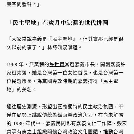
與空間發聲。」
「民主聖地」在歲月中缺漏的世代拼圖
「大家常說嘉義是『民主聖地』，但其實那已經是很
久以前的事了。」林詩涵感嘆道。
1968 年，無黨籍的
許世賢
當選嘉義市長，開創嘉義許
家班先聲，她是台灣第一位女性首長，也是台灣第一
位民選市長，為黨國專政時期的嘉義搏得「民主聖
地」的美名。
過往歷史淵源，形塑出嘉義獨特的民主政治氛圍，不
僅在局勢上跳脫傳統藍綠兩黨政治角力，在尚未解嚴
的 1980 年代中，嘉義民間也有嘉義文化工作陣、張宏
榮等有志之士組織關懷台灣政治文化團體，推動台灣