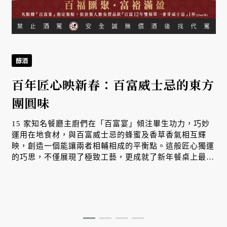
醇酒
百年匠心映新春：百富威士忌的東方
團圓味
15 家知名餐廳主廚們在「百富宴」傾注畢生功力，巧妙
運用在地食材，與百富威士忌的蜂蜜及香草香氣相互輝
映，創造一個能讓兩者相輔相成的平衡點。這般匠心獨運
的巧思，不僅展現了極致工藝，更成就了新年餐桌上最動
理
人的風景。