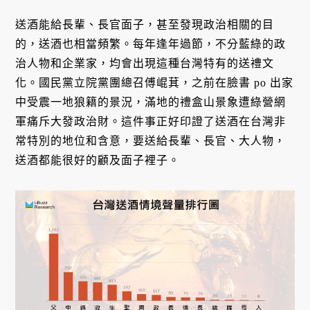
送酒能給長輩、長官面子，甚至發現政治相關的目
的，送酒也相當頻繁。每年逢年過節，不分藍綠的政
治人物和企業家，均會出現這種台灣特有的送禮文
化。國民黨立院黨團總召傅崐萁，之前在臉書 po 出家
中受震一地狼籍的景況，滿地的禮盒山景象遭綠營網
軍痛斥大發政治財。這件事正好印證了送酒在台灣非
常特別的地位和含意，要送給長輩、長官、大人物，
送酒都能很好的顧及面子裡子。