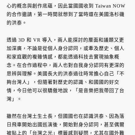
心的概念與創作底蘊，因此當國國收到 Taiwan NOW
的合作邀請，第一時間就想到了當時還在美國洛杉磯
的洪泰。
透過 3D 和 VR 導入，兩人能探討的層面和議題又更
加深廣，不論是從個人身分認同，或牽及歷史、個人
和家庭觀的複雜情感，都能透過科技去實現抽象概
念。在合作過程中，兩人也對自我身分認同有更深的
思辨與理解。美國長大的洪泰過往時常擔心自己「不
夠台灣人」，但隨著對歷史的認識、和國國的好交
情，今日他可以很驕傲地說，「是音樂把我帶回了台
灣」。
雖然在台灣土生土長，但國國也在認識洪泰、因為落
日飛車開始出國巡演後，開始對身分認同，甚至偶爾
被貼上的「台灣之光」標籤感到疑問，尤其在國外難