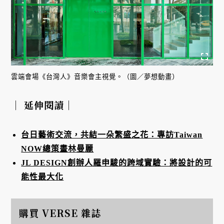
雲端會場《台灣人》音樂會主視覺。（圖／夢想動畫）
｜ 延伸閱讀｜
台日藝術交流，共結一朵繁盛之花：專訪Taiwan
NOW總策畫林曼麗
JL DESIGN創辦人羅申駿的跨域實驗：將設計的可
能性最大化
購買 VERSE 雜誌