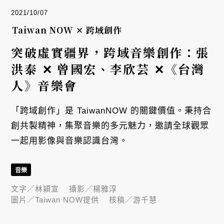
2021/10/07
Taiwan NOW ✕ 跨域創作
突破虛實疆界，跨域音樂創作：張
洪泰 ✕ 曾國宏、李欣芸 ✕《台灣
人》音樂會
「跨域創作」是 TaiwanNOW 的關鍵價值。秉持合
創共製精神，集聚音樂的多元魅力，邀請全球觀眾
一起用影像與音樂認識台灣。
音樂
文字／
林穎宣
攝影／
楊雅淳
圖片／
Taiwan NOW提供
核稿／
游千慧