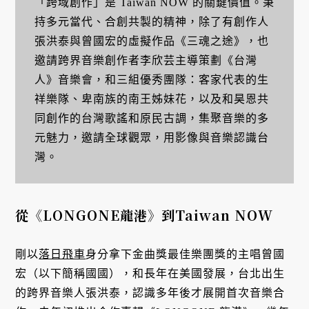
「跨域創作」是 Taiwan NOW 的關鍵價值。秉
持多元當代、合創共製的精神，除了有創作人
張洪泰與曾國宏的虛擬作品《三魂之途》，也
邀請跨界音樂創作者李欣芸主導策劃《台灣
人》音樂會，和三組優秀團隊：客家代表的生
祥樂隊、卑南族的南王姊妹花，以及和昊恩共
同創作的台灣歌謠和原民古調，集聚音樂的多
元魅力，邀請全球觀眾，用影像與音樂認識台
灣。
從《LONGONE龍港》到Taiwan NOW
剛以
落日飛車
身分拿下金曲獎最佳樂團獎的主唱曾國
宏（以下簡稱國國），和長年在美國發展，台北出生
的跨界音樂人張洪泰，認識多年後才展開首次音樂合