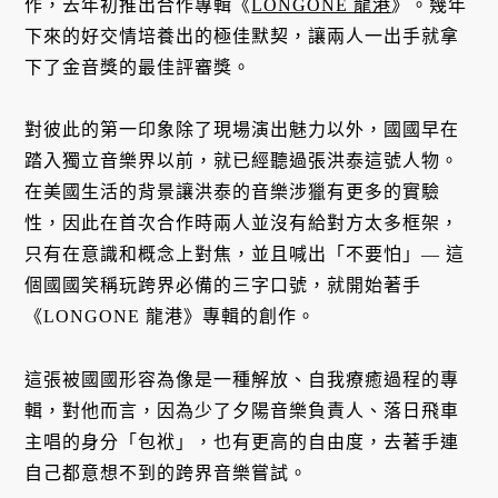
作，去年初推出合作專輯《
LONGONE 龍港
》。幾年
下來的好交情培養出的極佳默契，讓兩人一出手就拿
下了金音獎的最佳評審獎。
對彼此的第一印象除了現場演出魅力以外，國國早在
踏入獨立音樂界以前，就已經聽過張洪泰這號人物。
在美國生活的背景讓洪泰的音樂涉獵有更多的實驗
性，因此在首次合作時兩人並沒有給對方太多框架，
只有在意識和概念上對焦，並且喊出「不要怕」— 這
個國國笑稱玩跨界必備的三字口號，就開始著手
《LONGONE 龍港》專輯的創作。
這張被國國形容為像是一種解放、自我療癒過程的專
輯，對他而言，因為少了夕陽音樂負責人、落日飛車
主唱的身分「包袱」，也有更高的自由度，去著手連
自己都意想不到的跨界音樂嘗試。