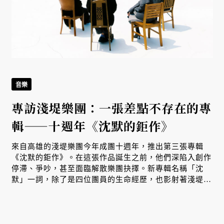
音樂
專訪淺堤樂團：一張差點不存在的專
輯——十週年《沈默的鉅作》
來自高雄的淺堤樂團今年成團十週年，推出第三張專輯
《沈默的鉅作》。在這張作品誕生之前，他們深陷入創作
停滯、爭吵，甚至面臨解散樂團抉擇。新專輯名稱「沈
默」一詞，除了是四位團員的生命經歷，也影射著淺堤走
過十年，重新理解彼此的過程。而我們也在其中，看見台
灣樂團邁向成熟、獨立經營的試煉之路。