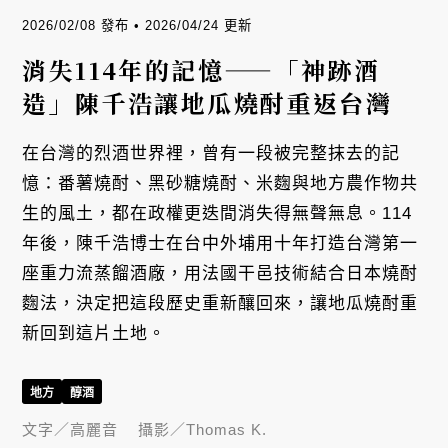
2026/02/08 發布 • 2026/04/24 更新
消失114年的記憶——「神跡酒
造」陳千浩讓地瓜燒酎重返台灣
在台灣的烈酒世界裡，曾有一段被完整抹去的記
憶：番薯燒酎、黑砂糖燒酎、米麴與地方農作物共
生的風土，都在政權更迭間消失得無聲無息。114
年後，陳千浩博士在台中外埔用十年打造台灣第一
座重力流蒸餾酒廠，用法國干邑技術結合日本燒酎
麴法，決定把這段歷史重新釀回來，讓地瓜燒酎重
新回到這片土地。
地方
醇酒
文字／
高麗音
攝影／
Thomas K.