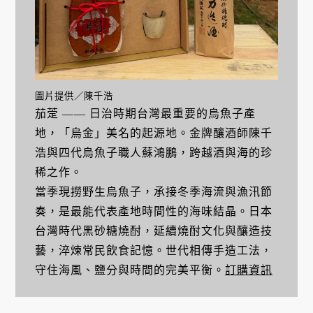
圖片提供／陳千浩
茄萣 —— 日治時期台灣最重要的烏魚子產
地，「烏金」美名的起源地。金牌釀酒師陳千
浩與四代烏魚子職人蘇鴻鵬，跨越酒與海的珍
稀之作。
當季現撈野生烏魚子，承接冬季海流與漁汛節
奏，是最能代表產地時間性的海味結晶。日本
台灣時代黑砂糖燒酎，延續燒酎文化與釀造技
藝，淬煉常民飲食記憶。世代相傳手造工法，
守住海風、鹽分與時間的完美平衡。
訂購資訊