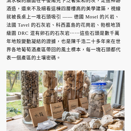
清水模的牆面在午後陽光下泛著柔和的灰，走進神跡
酒造，還來不及細看這棟四層樓高的美學建築，視線
就被長桌上一堆石頭吸引 —— 德國 Mosel 的片岩、
法國 Tavel 的石灰岩、科西嘉島的花崗岩、勃根地頂
級園 DRC 混有卵石的石灰岩⋯⋯這些石頭是數千萬
年地殼變動凝結的證據，也是陳千浩二十多年來在世
界各地葡萄酒產區帶回的風土標本，每一塊石頭都代
表一個產區的土壤密碼。