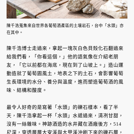
陳千浩蒐集來自世界各葡萄酒產區的土壤岩石，台中「水頭」亦
在其中。
陳千浩博士走過來，拿起一塊灰白色貝殼化石翻過來
給我們看，「你看這個，」他的語氣像在介紹老朋
友，「它以前都在海底，現在到了山坡上。」造山運
動造就了葡萄園風土，地表之下的土石，會影響葡萄
生長環境的水分、養分與溫度，進而塑造葡萄酒的風
味、結構和酸度。
最令人好奇的是寫著「水頭」的礫石樣本，看了半
天，陳千浩拿起一杯「水頭」水遞過來，清冽甘甜，
沒有一絲雜味。神跡酒造的水井藏在酒廠後方，514
尺深，穿透層層大安溪與大甲溪沖刷下來的礫石層，