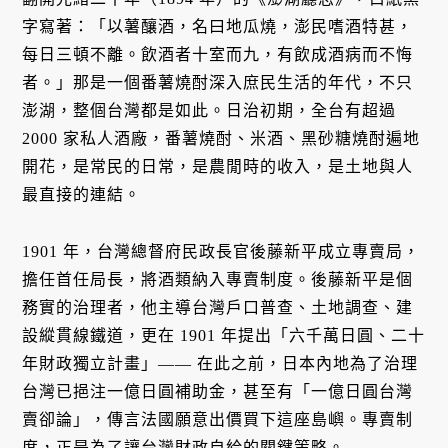
字寫著：「以薯釀酒，名曰地瓜燒，澎民嗜酒特甚，
每日三頓不離。飲酒者十室而九，有飲成酒病而不悔
者。」那是一個番薯燒酎深入庶民生活的年代，不只
澎湖，整個台灣都是如此。日治初期，全台有超過
2000 家私人酒廠，番薯燒酎、米酒、黑砂糖燒酎遍地
開花，是常民的日常，是農閒時的收入，是土地與人
最直接的連結。
1901 年，台灣總督府民政長官後藤新平成立專賣局，
擔任首任局長，將酒類納入專賣制度。後藤新平是個
務實的治理者，他主導台灣戶口普查、土地調查、建
設縱貫線鐵道，更在 1901 年提出「六千萬日圓、二十
年財政獨立計畫」—— 在此之前，日本內地為了治理
台灣已挹注一億日圓補助金，甚至有「一億日圓台灣
賣卻論」，傳言法國願意出價買下這座島嶼。專賣制
度，正是為了讓台灣財政自給的關鍵策略。