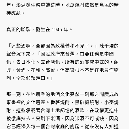
年）澎湖發生嚴重饑荒時，地瓜燒酎依然是島民的精
神慰藉。
真正的斷裂，發生在 1945 年。
「這些酒啊，全部因為政權轉移不見了，」陳千浩的
聲音沉下來，「國民政府來台灣，首要任務是中國
化、去日本化、去台灣化。所有的酒變成中式的，紹
興、黃酒、花雕、高粱。但高粱根本不是在地農作物
啊，全部仰賴進口。」
那一刻，在地農業的地酒文化突然一剎那之間變成故
事書裡的文化遺產。番薯燒酎、黑砂糖燒酎、小麥燒
酎，這些承載著台灣土地記憶的酒款，在政權更迭中
被徹底抹去。只剩下米酒，因為米酒不可或缺，因為
它已經滲入每一個台灣家庭的廚房。從來沒有人知道