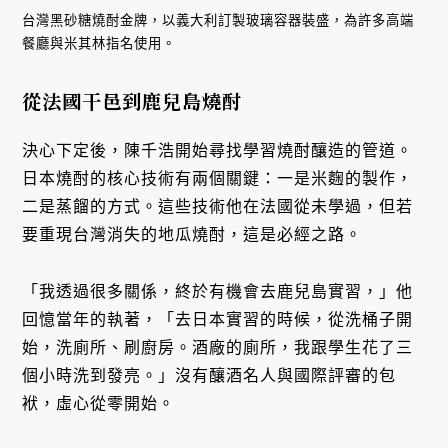
台灣黑砂糖燒酎金牌，以義大利訂製玻璃容器裝盛，為許多高端
餐廳與米其林指名使用。
從法國干邑到鹿兒島燒酎
決心下定後，陳千浩開始尋找學習燒酎釀造的管道。
日本燒酎的核心技術有兩個關鍵：一是米麴的製作，
二是蒸餾的方式。這些技術他在法國從未學過，但若
要重現台灣消失的地瓜燒酎，這是必經之路。
「我透過很多關係，終於有機會去鹿兒島實習，」他
回憶當年的執著，「去日本實習的時候，從洗桶子開
始，洗廁所、刷廚房。酒廠的廁所，我跟學生花了三
個小時洗到發亮。」沒有釀酒名人與國際評審的包
袱，虛心從零開始。