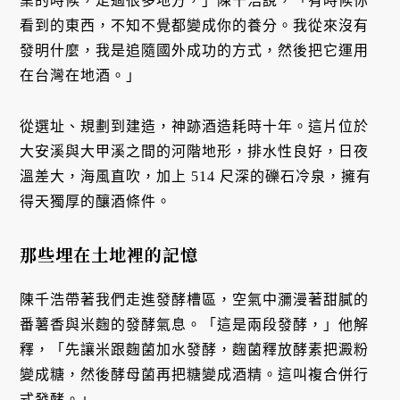
業的時候，走過很多地方，」陳千浩說，「有時候你
看到的東西，不知不覺都變成你的養分。我從來沒有
發明什麼，我是追隨國外成功的方式，然後把它運用
在台灣在地酒。」
從選址、規劃到建造，神跡酒造耗時十年。這片位於
大安溪與大甲溪之間的河階地形，排水性良好，日夜
溫差大，海風直吹，加上 514 尺深的礫石冷泉，擁有
得天獨厚的釀酒條件。
那些埋在土地裡的記憶
陳千浩帶著我們走進發酵槽區，空氣中瀰漫著甜膩的
番薯香與米麴的發酵氣息。「這是兩段發酵，」他解
釋，「先讓米跟麴菌加水發酵，麴菌釋放酵素把澱粉
變成糖，然後酵母菌再把糖變成酒精。這叫複合併行
式發酵。」