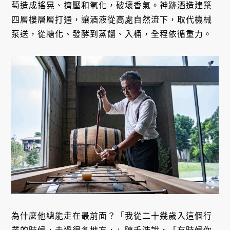
萄造成搖晃、擠壓和氧化，破壞香氣。神跡酒造建築
四層樓層層打通，讓酒液從高處自然流下，取代機械
泵送，從糖化、發酵到蒸餾、入桶，全程依循重力。
為什麼他總能走在最前面？「我從二十幾歲入這個行