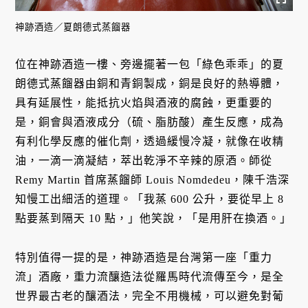
神跡酒造／夏朗德式蒸餾器
位在神跡酒造一樓、旁邊擺著一包「綠色乖乖」的夏
朗德式蒸餾器由銅和青銅製成，銅是良好的熱導體，
具有延展性，能抵抗火焰與酒液的腐蝕，更重要的
是，銅會與酒液成分（硫、脂肪酸）產生反應，成為
有利化學反應的催化劑，透過緩慢冷凝，就像在收精
油，一滴一滴凝結，萃出乾淨不辛辣的原酒。師從
Remy Martin 首席蒸餾師 Louis Nomdedeu，陳千浩深
知慢工出細活的道理。「我蒸 600 公升，要從早上 8
點要蒸到隔天 10 點，」他笑說，「是用肝在換酒。」
特別值得一提的是，神跡酒造是台灣第一座「重力
流」酒廠，重力流釀造法從羅馬時代流傳至今，是全
世界最古老的釀酒法，完全不用機械，可以避免對葡