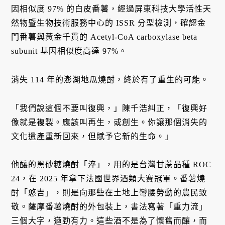
因相似度 97% 的白皮番薯，經過屏東科技大學活性天
然物暨生物技術服務中心的 ISSR 分型檢測，確認金
門番薯與黃金千貫的 Acetyl-CoA carboxylase beta
subunit 基因相似度高達 97%。
消失 114 年的澎湖地瓜燒酎，終於有了重生的可能。
「我們說這個不要叫復興，」陳千浩糾正，「復興好
像就是複製。應該叫再生，或創生。你讓那個消失的
文化遺產重新回來，但賦予它新的生命。」
他釀的黑砂糖燒酎「淬」，用的是台灣甘蔗品種 ROC
24，在 2025 年拿下法國世界酒類大賽冠軍。番薯燒
酎「憨吉」，則是向那些在土地上彎腰勞動的農民致
敬。薩摩番薯燒酎的外包裝上，書法寫著「重力流」
三個大字，遒勁有力。這些酒不是為了懷舊而釀，而