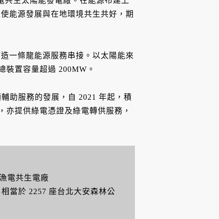
漁電共生太陽能發電廠。在能源布建上
促使能源發展與在地環境共生共好，期
打造一條龍能源服務串接。以太陽能來
裝置容量超過 200MW。
助服務的發展，自 2021 年起，積
力，亦提供綠電憑證及綠電轉供服務，
 漁電共生電廠
，相當於 2257 座台北大安森林公