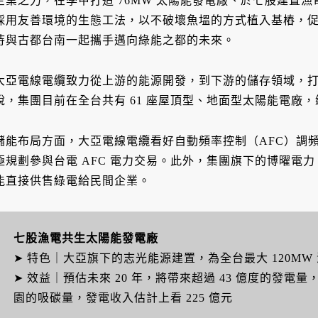
企業之力，在學甲打造 76MW 太陽能發電廠、於七股建置
採用友善環境的生態工法，以不破壞魚塭的方式植入基樁，
待與古都台南一起攜手邁向綠能之都的未來。
大亞電線電纜致力從上游的能源開發，到下游的儲存領域，
說，集團目前在全台共有 61 座屋頂型、地面型太陽能電廠，總
儲能布局方面，大亞電線電纜看好自動頻率控制（AFC）調頻輔
極規劃參與台電 AFC 電力交易。此外，集團旗下的博曜電
能直接供售綠電給民間企業。
七股漁電共生太陽能發電廠
➤ 特色｜大亞旗下的志光能源建置，為全台最大 120MW
➤ 效益｜預估未來 20 年，將帶來超過 43 億度的發電量
園的吸碳量，發電收入估計上看 225 億元