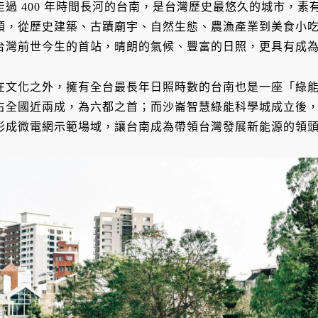
走過 400 年時間長河的台南，是台灣歷史最悠久的城市，
頭，從歷史建築、古蹟廟宇、自然生態、農漁產業到美食小
台灣前世今生的首站，晴朗的氣候、豐富的日照，更具有成
在文化之外，擁有全台最長年日照時數的台南也是一座「綠
占全國近兩成，為六都之首；而沙崙智慧綠能科學城成立後
形成微電網示範場域，讓台南成為帶領台灣發展新能源的領