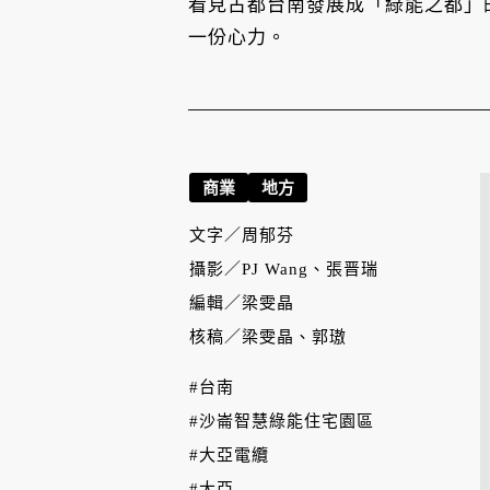
看見古都台南發展成「綠能之都」
一份心力。
商業
地方
文字／
周郁芬
攝影／
PJ Wang、張晋瑞
編輯／
梁雯晶
核稿／
梁雯晶、郭璈
#台南
#沙崙智慧綠能住宅園區
#大亞電纜
#大亞