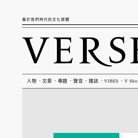
屬於我們時代的文化媒體
人物
文章
專題
聲音
雜誌
VIBES
V Sho