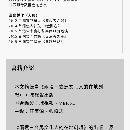
白沙羅表演藝術中心（DPAC） 藝術總監
廿四節令鼓協會副會長
演出製作（大馬）
2012 台灣雲門舞集《流浪者之歌》
2014 台灣優人神鼓 《金剛心》
2015 台灣朱宗慶打擊樂團亞洲巡演
2015 台灣雲門舞集《流浪者之歌》
2019 台灣雲門舞集《關於島嶼》
書籍介紹
本文摘錄自《
兩境－臺馬文化人的在地創
想
》，城視報出版
聯合編製：城視報、VERSE
主編：莊家源、張鐵志
《兩境－台馬文化人的在地創想》的出版，源