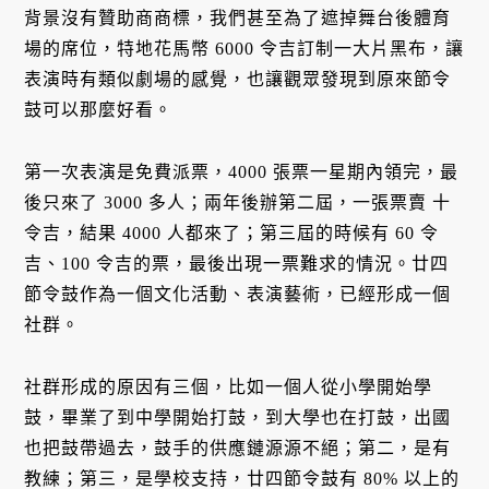
背景沒有贊助商商標，我們甚至為了遮掉舞台後體育
場的席位，特地花馬幣 6000 令吉訂制一大片黑布，讓
表演時有類似劇場的感覺，也讓觀眾發現到原來節令
鼓可以那麼好看。
第一次表演是免費派票，4000 張票一星期內領完，最
後只來了 3000 多人；兩年後辦第二屆，一張票賣 十
令吉，結果 4000 人都來了；第三屆的時候有 60 令
吉、100 令吉的票，最後出現一票難求的情況。廿四
節令鼓作為一個文化活動、表演藝術，已經形成一個
社群。
社群形成的原因有三個，比如一個人從小學開始學
鼓，畢業了到中學開始打鼓，到大學也在打鼓，出國
也把鼓帶過去，鼓手的供應鏈源源不絕；第二，是有
教練；第三，是學校支持，廿四節令鼓有 80% 以上的