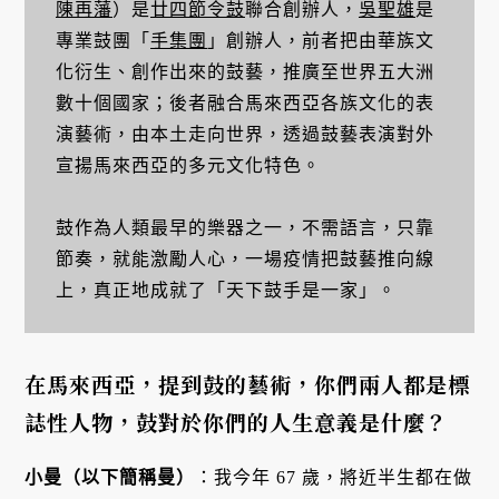
陳再藩
）是
廿四節令鼓
聯合創辦人，
吳聖雄
是
專業鼓團「
手集團
」創辦人，前者把由華族文
化衍生、創作出來的鼓藝，推廣至世界五大洲
數十個國家；後者融合馬來西亞各族文化的表
演藝術，由本土走向世界，透過鼓藝表演對外
宣揚馬來西亞的多元文化特色。
鼓作為人類最早的樂器之一，不需語言，只靠
節奏，就能激勵人心，一場疫情把鼓藝推向線
上，真正地成就了「天下鼓手是一家」。
在馬來西亞，提到鼓的藝術，你們兩人都是標
誌性人物，鼓對於你們的人生意義是什麼？
小曼（以下簡稱曼）
：我今年 67 歲，將近半生都在做