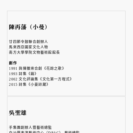
陳再藩（小曼）
廿四節令鼓聯合創辦人
馬來西亞國家文化人物
南方大學學院文物藝術館館長
創作
1991 與陳徽崇合創《花踪之歌》
1993 詩集《繭》
2002 文化評論集《文化第一方程式》
2015 詩集《小曼詩藏》
吳聖雄
手集團創辦人暨藝術總監