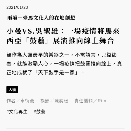
2021/01/23
兩境－臺馬文化人的在地創想
小曼VS.吳聖雄：一場疫情將馬來
西亞「鼓藝」展演推向線上舞台
鼓作為人類最早的樂器之一，不需語言，只靠節
奏，就能激勵人心，一場疫情把鼓藝推向線上，真
正地成就了「天下鼓手是一家」。
人物
作者／
卓衍豪
攝影／
陳奕松
責任編輯／
Rita
#文化再生
#鼓藝