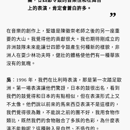
團，廿四節令鼓的音樂性和在舞台
上的表演，肯定會蒼白許多。
在音樂的創作上，聖雄是陳徽崇老師之後的另一座重
要的大山。我覺得他的貢獻很大。我也期待剛成立的
非洲鼓隊未來能讓廿四節令鼓產生何種新的樣貌，非
洲人在耍少林功夫時，健壯的體格使他們有一種華族
沒有的氣魄。
吳
：1996 年，我們在比利時表演，那是第一次踏足歐
洲。第一場表演讓他們驚訝，日本的鼓很出名，看到
我們的鼓覺得和日本的有點相似，但在表演形式上又
不太像。他們說以前來的馬來西亞表演不是這樣的，
我們覺得很為難，不能說之前的團不好，我用食物作
類比，既然我們的食物融合了多族的色彩，為什麼表
演不能夠呢？這種融入是自然、不造作的。