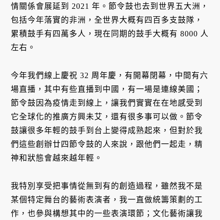
情關係會展延到 2021 年。節令鼓也去到世界五大洲，
包括今年落實的非洲，全世界大概有四百多支鼓隊，
累積鼓手有四萬多人，現在同期的鼓手大概有 8000 人
左右。
今年我們線上慶祝 32 周年慶，有開幕閉幕，中間有六
場直播，其中有些直播到中國，有一場是連線美國；
節令鼓因為疫情走到線上，讓我們實實在在地感受到
它全球化的推廣方興未艾，還有很多事可以做。節令
鼓讓很多年輕的鼓手到台上變得成熟起來，但對於我
們這些創辦廿四節令鼓的人來說，跟他們一起走，精
神和狀態會越來越年輕。
我特別享受把事情從無到有的創造過程，雖然我不是
某個特定舞台的藝術表演者，我一直做統籌策劃的工
作，也參與構想其中的一些表演環節；文化藝術讓我