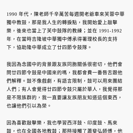
1990 年代，陳老師千辛萬苦每週開老爺車來芙蓉中華
獨中教鼓，那是我人生的轉捩點，我開始愛上敲擊
樂，後來也當上了芙中鼓隊的教練；並在 1991-1992
年，在當時吉隆坡中華獨中傅承得署理校長的支持
下，協助隆中華成立了廿四節令鼓隊。
我因為念國中的背景跟友族同胞關係很密切，他們會
問廿四節令鼓是中國來的嗎，我都會費一番唇舌跟他
們解釋。鼓不像戲劇，有語言限制，鼓可以用來團結
人們；有人會覺得廿四節令鼓只屬於華人，我覺得那
是不限族群的，我一直要讓友族朋友知道這個東西，
也讓他們引以為榮。
因為喜歡敲擊樂，我也學習西洋鼓、印度鼓、馬來
鼓，也在全國各地教鼓；那時接觸了蕭斐弘師傅，他