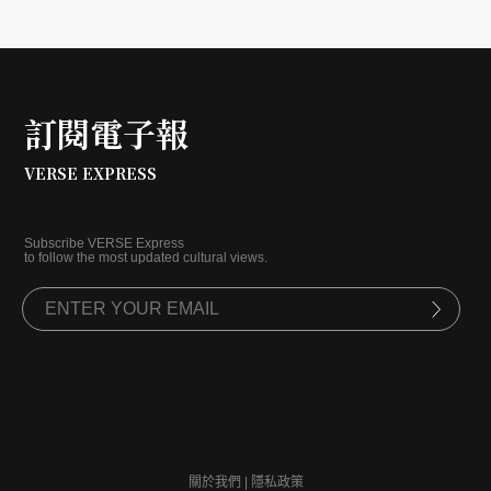
訂閱電子報
VERSE EXPRESS
Subscribe VERSE Express
to follow the most updated cultural views.
關於我們
|
隱私政策