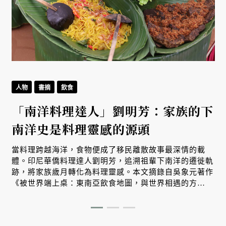
人物
書摘
飲食
「南洋料理達人」劉明芳：家族的下
南洋史是料理靈感的源頭
當料理跨越海洋，食物便成了移民離散故事最深情的載
體。印尼華僑料理達人劉明芳，追溯祖輩下南洋的遷徙軌
跡，將家族歲月轉化為料理靈感。本文摘錄自吳象元著作
《被世界端上桌：東南亞飲食地圖，與世界相遇的方
式》，帶您從故事出發，探索南洋飲食文化在世界深耕與
交融的原因。