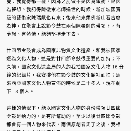
曼
：我覺得都一樣，因為之前做不是因為頭銜，是因
為夢想。我記得陳徽崇老師過世的時候，新加坡國寶
級的藝術家陳瑞獻也有來；後來他來柔佛新山看古廟
遊神，在聚會上說節令鼓在兩個陳老師的帶領下，有
夢想、有熱情，能夠堅持走下去。
廿四節令鼓會成為國家非物質文化遺產，和我被國家
選為文化人物，這是對廿四節令鼓很重要的加持；不
久前，國家文化遺產局的人約我拍國家文化人物 16 分
鐘的紀錄片，我安排他在節令鼓的文化館裡面拍；馬
來西亞國家文化人物宣佈的時候是二十多人，現在剩
下 18 個人。
這樣的情況下，能以國家文化人物的身份帶領廿四節
令鼓是給力的，是有所幫助的。至少以後廿四節令鼓
都會有一個人物來代表，兩個原創者走了之後，我相