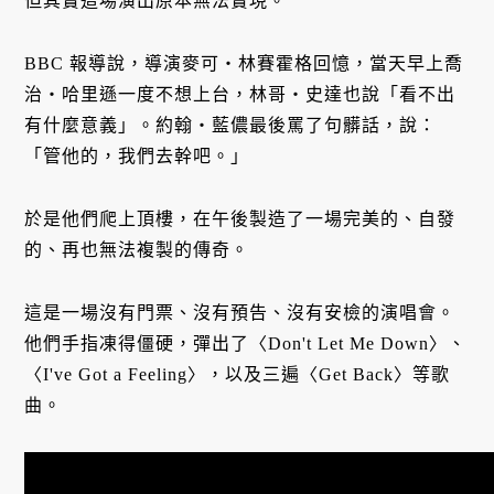
但其實這場演出原本無法實現。
BBC 報導說，導演麥可・林賽霍格回憶，當天早上喬
治・哈里遜一度不想上台，林哥・史達也說「看不出
有什麼意義」。約翰・藍儂最後罵了句髒話，說：
「管他的，我們去幹吧。」
於是他們爬上頂樓，在午後製造了一場完美的、自發
的、再也無法複製的傳奇。
這是一場沒有門票、沒有預告、沒有安檢的演唱會。
他們手指凍得僵硬，彈出了〈Don't Let Me Down〉、
〈I've Got a Feeling〉，以及三遍〈Get Back〉等歌
曲。