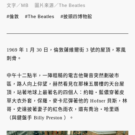
文字／
MB
圖片來源／
The Beatles
#倫敦
#The Beatles
#披頭四博物館
1969 年 1 月 30 日，倫敦薩維爾街 3 號的屋頂，寒風
刺骨。
中午十二點半，一陣粗糙的電吉他聲音突然劃破市
區，路人向上仰望，赫然看見在那棟五層樓的天台屋
頂，站著地球上最著名的四個人：約翰・藍儂穿著皮
草大衣外套，保羅・麥卡尼彈著他的 Hofner 貝斯，林
哥・史達披著妻子的紅色雨衣，還有喬治・哈里遜
（與鍵盤手 Billy Preston ）。