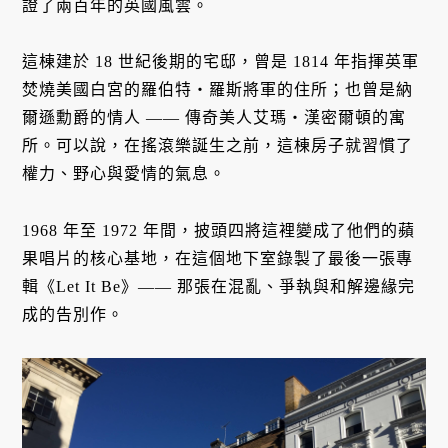
證了兩百年的英國風雲。
這棟建於 18 世紀後期的宅邸，曾是 1814 年指揮英軍
焚燒美國白宮的羅伯特・羅斯將軍的住所；也曾是納
爾遜勳爵的情人 —— 傳奇美人艾瑪・漢密爾頓的寓
所。可以說，在搖滾樂誕生之前，這棟房子就習慣了
權力、野心與愛情的氣息。
1968 年至 1972 年間，披頭四將這裡變成了他們的蘋
果唱片的核心基地，在這個地下室錄製了最後一張專
輯《Let It Be》—— 那張在混亂、爭執與和解邊緣完
成的告別作。