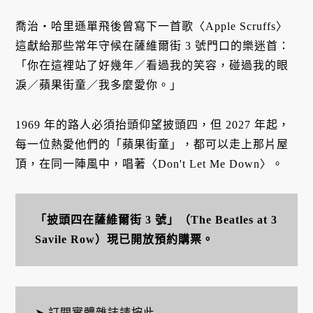
喬治・哈里遜單飛後曾寫下一首歌〈Apple Scruffs〉
這獻給那些常年守候在薩維爾街 3 號門口的樂迷首：
「你在這裡站了好幾年／看過我的笑容，碰過我的眼
淚／蘋果街童／我多麼愛你。」
1969 年的路人必須抬頭仰望披頭四，但 2027 年起，
每一位熱愛他們的「蘋果街童」，都可以走上那片屋
頂，在同一陣風中，唱著〈Don't Let Me Down〉。
「披頭四在薩維爾街 3 號」（The Beatles at 3
Savile Row）現已開放預約購票。
➤ 訂閱實體雜誌
請按此