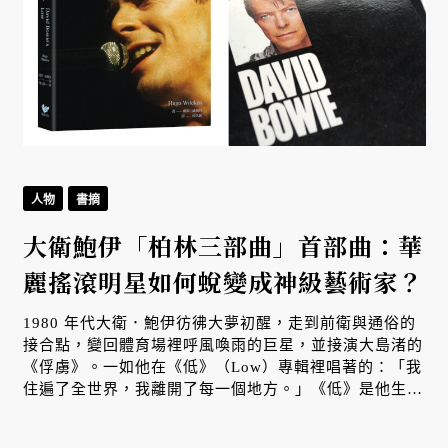
人物
書摘
大衛鮑伊「柏林三部曲」首部曲：華
麗搖滾明星如何蛻變成神級藝術家？
1980 年代大衛．鮑伊彷彿大夢初醒，走到前衛與通俗的
接合點，變回體育場裡呼風喚雨的巨星，並接演大島渚的
《俘虜》。一如他在《低》（Low）專輯裡唱著的：「我
住遍了全世界，我離開了每一個地方。」《低》是他生涯
最重要的一次過場，也是那趟柏林旅程的負片 —— 只有
出發和到達，沒有途中。