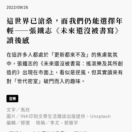
2022/09/26
這世界已滄桑，而我們仍能選擇年
輕——張鐵志《未來還沒被書寫》
讀後感
在這許多人都處於「更新都來不及」的焦慮氣氛
中，張鐵志的《未來還沒被書寫：搖滾樂及其所創
造的》出現在市面上，看似是逆風，但其實讀來有
對「世代密室」破門而入的趣味。
音樂
文字／
馬欣
圖片／
INK印刻文學生活雜誌出版提供、Unsplash
編輯／
郭璈
核稿／
李尤、郭振宇