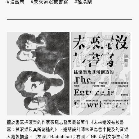
#張鐵志
#未來還沒被書寫
#搖滾樂
擅於書寫搖滾樂的作家張鐵志發表最新著作《未來還沒有被書
寫：搖滾樂及其所創造的》，邀請設計師朱疋為書中提及的音樂
人繪製插畫。（左圖／Radiohead；右圖／INK 印刻文學生活雜