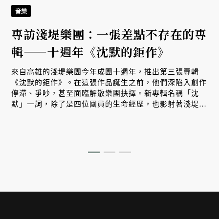
音樂
專訪淺堤樂團：一張差點不存在的專
輯——十週年《沈默的鉅作》
來自高雄的淺堤樂團今年成團十週年，推出第三張專輯
《沈默的鉅作》。在這張作品誕生之前，他們深陷入創作
停滯、爭吵，甚至面臨解散樂團抉擇。新專輯名稱「沈
默」一詞，除了是四位團員的生命經歷，也影射著淺堤走
過十年，重新理解彼此的過程。而我們也在其中，看見台
灣樂團邁向成熟、獨立經營的試煉之路。