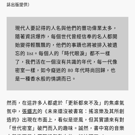
誌出版提供）
現代人要記得的人名與他們的豐功偉業太多，
隨著資訊爆炸，每個世代曾經信奉的名人都開
始變得輕飄飄的，他們的事蹟也將被排入被遺
忘的 list。每個人的「時代眼淚」都不一樣
了，我們活在一個沒有共識的年代，每一代像
密室一樣，如今癡迷的 80 年代時尚回歸，也
是一種香水般的情調而已。
然而，在這許多人都處於「更新都來不及」的焦慮氣
氛中，
張鐵志
的《未來還沒被書寫：搖滾樂及其所創
造的》出現在市面上，看似是逆風，但其實讀來有對
「世代密室」破門而入的趣味。誠然，書中寫的音樂