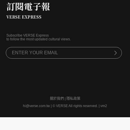
訂閱電子報
VERSE EXPRESS
Subscribe VERSE Express
to follow the most updated cultural views.
關於我們
|
隱私政策
hi@verse.com.tw
|
© VERSE All rights reserved. | vm2