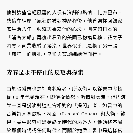
他對這些曾經風雲的人保有冷靜的熱情，比方巴布．
狄倫在經歷了瘋狂的被封神歷程後，他曾選擇回歸家
庭生活八年，張鐵志書寫他的心境，則有如日本的
「浦島太郎」再復出看到的美國已物換星移，花之子
凋零，商業收編了搖滾，世界似乎只是換了另一張
「瘋狂」的臉孔，良知與荒謬總結伴而行。
青春是永不停止的反叛與探索
由於張鐵志也是社會觀察者，所以你可以從書中爬梳
從 60 年代到現在，即便從憤怒、激情到虛無，但搖滾
樂一直是扮演對這社會相對的「提問」者，如書中的
音樂詩人李歐納．柯恩（Leonard Cohen）與大衛．鮑
伊，書中形容柯恩始終是時代的局外人，他始終不屬
於那個時代或任何時代。而關於鮑伊，書中是這樣寫