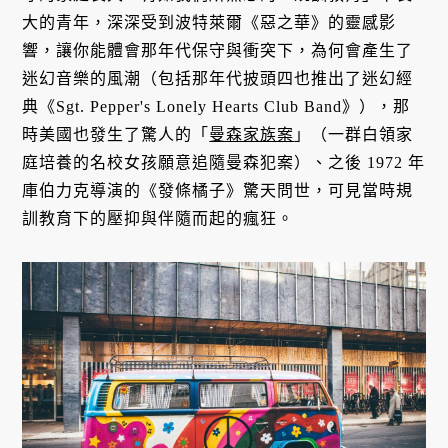
大的青年，深深受到波特萊爾《惡之華》的靈感影
響，讓你能體會那年代保守與衝突下，為何會產生了
迷幻音樂的風潮（包括那年代披頭四也推出了迷幻經
典《Sgt. Pepper's Lonely Hearts Club Band》），那
時美國也發生了驚人的「
曼森家族案
」（一群白領家
庭培養的名校女孩願意追隨曼森犯案）、之後 1972 年
庫伯力克導演的《發條橘子》驚天問世，可見當時規
訓教育下的壓抑與伴隨而起的瘋狂。