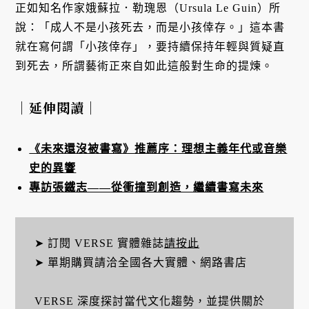
正如知名作家娥蘇拉．勒瑰恩（Ursula Le Guin）所
說：「成人不是小孩死去，而是小孩倖存。」這本書
就在寫何謂「小孩倖存」，要持續保持年輕與質疑直
到死去，所謂藝術正來自如此這般對生命的提煉。
｜延伸閱讀｜
《未來還沒被書寫》推薦序：理想主義年代或音樂
史的異響
專訪張鐵志——從衝撞到創造，繼續書寫未來
➤ 訂閱 VERSE 實體雜誌
請按此
➤ 單期購買請洽全國各大實體、網路書店
VERSE 深度探討當代文化趨勢，並提供關於