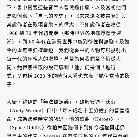
下，書中寫著這些音樂人曾做過什麼，以及當初他們
是如何寫下「自己的歷史」，《未來還沒被書寫》與
其說作者在歌頌音樂人的偉大，不如說作者在寫從
1968 到 70 年代初開始（那時世界各地都爆發學運
潮），到 80 年代在消費世界中感到徬徨與無聊，及如
今的虛無與強權壓迫，我們從書中的人物可以投射出
每一代的年輕人的處境，甚至為何我們至今仍從大
衛．鮑伊無標籤的設定感到「他」仍是個「進行
式」？包括 2023 年的時尚大秀也充滿了鮑伊當時的影
子。
大衛．鮑伊的「無法被定義」，破解安迪．沃荷
（Andy Warhol）口中「每人成名十五分鐘」的普普宿
命，成為跨越時空的謬思。他的歌曲〈Heroes〉、
〈Space Oddity〉從柏林圍牆倒下到如今極權興起仍
是自由的代表。Nirvana 在高速成長的 80 年代中看到