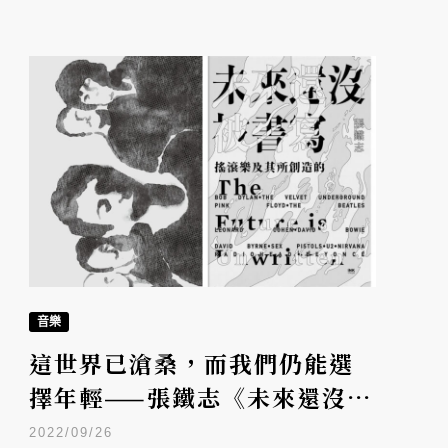
音樂
這世界已滄桑，而我們仍能選
擇年輕——張鐵志《未來還沒被
書寫》讀後感
2022/09/26