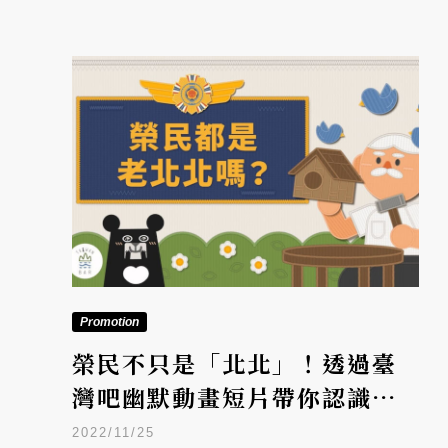
Promotion
榮民不只是「北北」！透過臺
灣吧幽默動畫短片帶你認識
「榮譽國民」真實的一面
2022/11/25