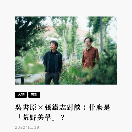
人物
設計
吳書原×張鐵志對談：什麼是
「荒野美學」？
2022/11/19