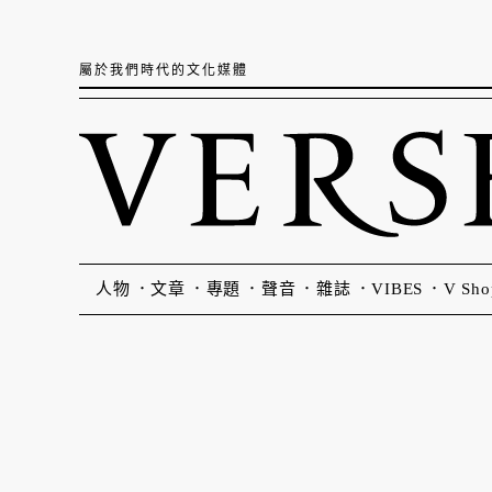
屬於我們時代的文化媒體
人物
文章
專題
聲音
雜誌
VIBES
V Sho