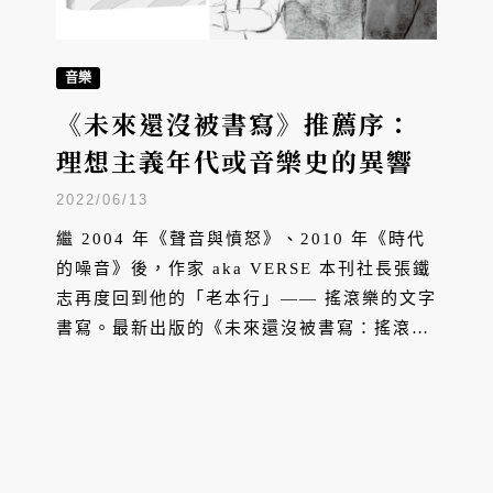
音樂
《未來還沒被書寫》推薦序：
理想主義年代或音樂史的異響
2022/06/13
繼 2004 年《聲音與憤怒》、2010 年《時代
的噪音》後，作家 aka VERSE 本刊社長張鐵
志再度回到他的「老本行」—— 搖滾樂的文字
書寫。最新出版的《未來還沒被書寫：搖滾樂
及其所創造的》將許多「還沒被好好說過、但
應該被知道的搖滾故事」紀錄成冊，橫跨多方
領域的香港作家廖偉棠特別為此書寫推薦序，
並回應作家「搖滾樂就是要 take risks」的核
心精神。