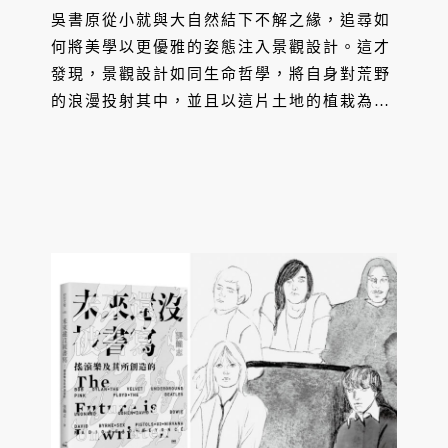
吳書原從小就與大自然結下不解之緣，追尋如
何將美學以更優雅的姿態注入景觀設計。這才
發現，景觀設計如同生命哲學，將自身對荒野
的浪漫投射其中，並且以這片土地的植栽為媒
介，創造看似「無為」的庭園景觀，實則是島
嶼生命精華的濃縮，讓每件景觀作品，都是獻
給土地最美的詩歌。