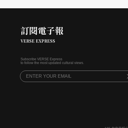
訂閱電子報
VERSE EXPRESS
Subscribe VERSE Express
to follow the most updated cultural views.