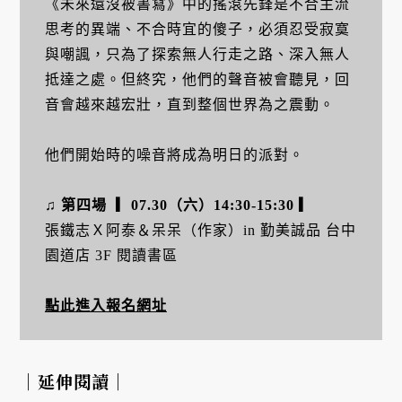
《未來還沒被書寫》中的搖滾先鋒是不合主流
思考的異端、不合時宜的傻子，必須忍受寂寞
與嘲諷，只為了探索無人行走之路、深入無人
抵達之處。但終究，他們的聲音被會聽見，回
音會越來越宏壯，直到整個世界為之震動。
他們開始時的噪音將成為明日的派對。
♫ 第四場 ▎07.30（六）14:30-15:30 ▎
張鐵志Ｘ阿泰＆呆呆（作家）in 勤美誠品 台中
園道店 3F 閱讀書區
點此進入報名網址
｜延伸閱讀｜