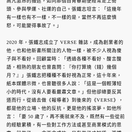
高亢激昂的描述，如同那個自青春期便經常走上街
頭、參與學運、社運的自己。張鐵志坦言：「這幾年
有一樣也有不一樣，不一樣的是，當然不再這麼憤
怒，可能變得事故了。」
2020 年，張鐵志成立了 VERSE 雜誌，成為創業者的
他，也和他新書所關注的人物一樣，被不少人視為傻
子與不看好。回顧當時：「遇過各種不看好、酸言酸
語，相熟的朋友也曾直問：『你打算燒（錢）幾個
月？』」張鐵志把種種不看好視為正常，這十年來，
紙本媒體示微，也曾聽很多人說：「這是一個輕薄短
小的時代，沒有人要看嚴肅文章。」但他卻總要反其
道而行。從過去做《報導者》到後來的《VERSE》，
都是他的立場、他的反抗，更是他的搖滾夢。如他所
言：「要 50 歲了，再不衝就來不及，既然有一些從前
的經驗累積，有一些對工作方法或甚至商業模式的思