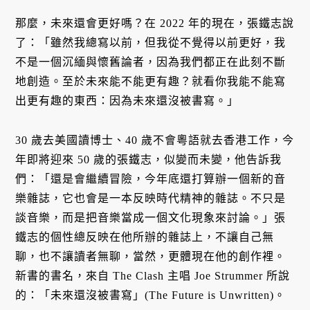
那麼，未來還會更好嗎？在 2022 年的現在，張鐵志說
了：「雖然我總寫以前，但我從不覺得以前更好，我
不是一個沉緬與懷舊論者，因為我們都正在此刻不斷
地創造。至於未來能不能更有趣？就看你我能不能寫
出更有趣的東西：因為未來還沒被書寫。」
30 歲去美國讀博士、40 歲不會粵語就去香港工作，今
年即將迎來 50 歲的張鐵志，似變而未變，他告訴我
們：「還是會繼續冒險，今年底還打算辦一個新的音
樂雜誌，它也會是一本反映時代精神的雜誌。不只是
談音樂，而是把音樂當成一個文化現象來討論。」張
鐵志的個性總反映在他所辦的雜誌上，不讓自己無
聊，也不讓讀者無聊，當然，更體現在他的創作裡。
新書的書名，來自 The Clash 主唱 Joe Strummer 所說
的：「未來還沒被書寫」(The Future is Unwritten)。