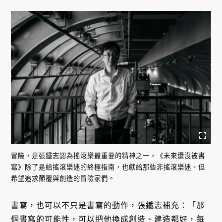
冒險，是張鐵志認為搖滾樂最重要的精神之一，《未來還沒被書
寫》除了是給搖滾樂迷的終極指南，也獻給那些非搖滾樂迷、但
希望追求顛覆與創造的冒險家們。
書寫，也可以不只是書寫的動作，張鐵志補充：「那
個書寫的可能性，可以把他換成創造、建造都好，每