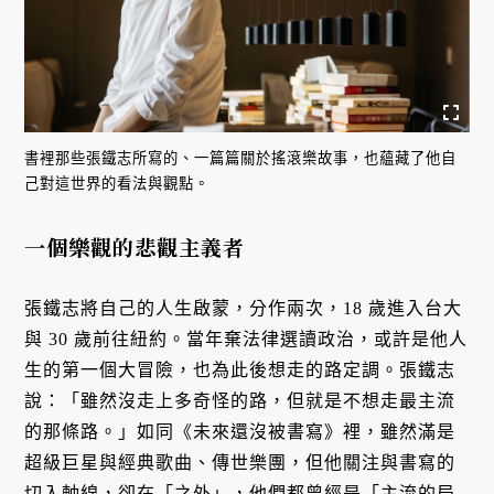
書裡那些張鐵志所寫的、一篇篇關於搖滾樂故事，也蘊藏了他自
己對這世界的看法與觀點。
一個樂觀的悲觀主義者
張鐵志將自己的人生啟蒙，分作兩次，18 歲進入台大
與 30 歲前往紐約。當年棄法律選讀政治，或許是他人
生的第一個大冒險，也為此後想走的路定調。張鐵志
說：「雖然沒走上多奇怪的路，但就是不想走最主流
的那條路。」如同《未來還沒被書寫》裡，雖然滿是
超級巨星與經典歌曲、傳世樂團，但他關注與書寫的
切入軸線，卻在「之外」，他們都曾經是「主流的局