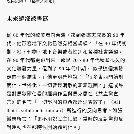
貌與思辨。（插畫／朱疋）
未來還沒被書寫
從 60 年代的歐美看向台灣，來到張鐵志成長的 90 年
代，他形容地下文化已然有相當規模。「在 90 年代初
期，地下刊物、地下音樂或者性別和各種社會議題，
在 90 年代都更跳出來，那是 70、80 年代積蓄很久的
文化爆發力量，但到了 90 年代中期， 似乎這個爆發
走向一個結束。」他更明確地說：「很多東西開始制
度化、世俗化，一切曾經消散的漸漸凝固。」這或許
是對馬歇爾伯曼的經典作品與馬克思在《共產黨宣
言》的名言「一切堅固的東西都煙消雲散了」（All
that is solid melts into air）所進行的反向思考。如張
鐵志所言：「更不用說民主化過，當時的反對黨與反
對運動也在那時候開始體制化。」