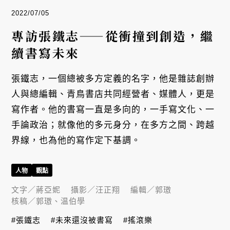
2022/07/05
專訪張鐵志——從衝撞到創造，繼
續書寫未來
張鐵志，一個總被多方定義的名字，他是雜誌創辦
人與總編輯、青鳥書店共同經營者、媒體人，更是
寫作者。他的書寫一直是多向的，一手寫文化、一
手論政治；就像他的多元身分，在多方之間、跨越
界線，也為他的寫作定下基調。
人物
觀點
文字／
蔣亞妮
攝影／
汪正翔
編輯／
郭璈
核稿／
郭璈、温伯學
#張鐵志
#未來還沒被書寫
#搖滾樂