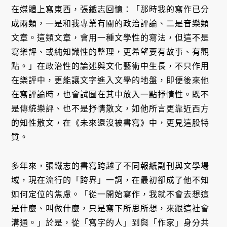
在媒體上寫東西，張鐵志回憶：「那時我的寫作已分
成兩類，一是和我專業有關的政治評論、二是音樂類
文章。這類文章，會用一種文學性的寫法，但這不是
寫樂評、或純知識性的整理，更希望要有故事、有觀
點。」在政治性的論述與文化藝術中生長，不只作用
在樂評中，更能讓文字進入文學的地盤，即便後來他
在寫評論時，也會試圖在其中放入一點抒情性。既不
是傳統樂評、也不是抒情散文，如他所言更靠近西方
的知性散文，在《未來還沒被書寫》中，更見這股特
質。
多年來，張鐵志的書寫跨越了不同報紙副刊與文學場
域，現在流行的「跨界」一詞，在最初卻成了他不知
如何定位的焦慮。「從一開始寫作，我就不會去想這
是什麼、叫做什麼，只是寫下所思所想，來跟這社會
溝通。」於是，從「寫字的人」到與「作家」身分共