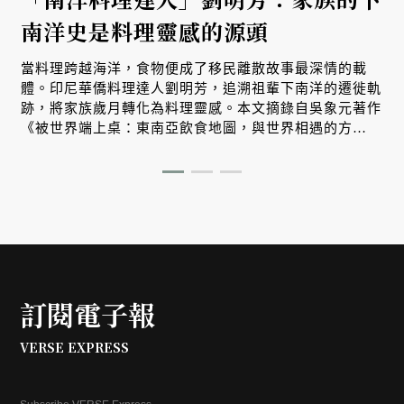
南洋史是料理靈感的源頭
當料理跨越海洋，食物便成了移民離散故事最深情的載
體。印尼華僑料理達人劉明芳，追溯祖輩下南洋的遷徙軌
跡，將家族歲月轉化為料理靈感。本文摘錄自吳象元著作
《被世界端上桌：東南亞飲食地圖，與世界相遇的方
式》，帶您從故事出發，探索南洋飲食文化在世界深耕與
交融的原因。
訂閱電子報
VERSE EXPRESS