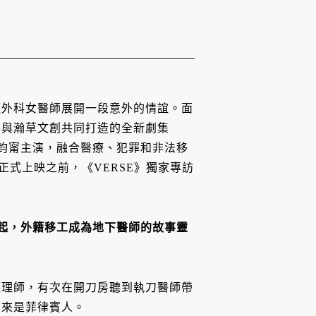
經外科女醫師展開一段意外的情誼。面
信與瀚草文創共同打造的全新劇集
炳發和張鈞甯主演，融合醫療、犯罪和非法移
天正式上映之前，《VERSE》獨家專訪
》創作緣起，外籍移工成為地下醫師的故事靈
護理師，有次在開刀房聽到執刀醫師帶
原來是菲律賓人。