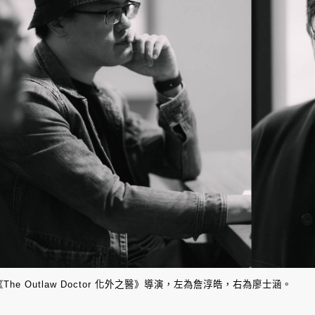
《The Outlaw Doctor 化外之醫》導演，左為詹淳皓，右為廖士涵。