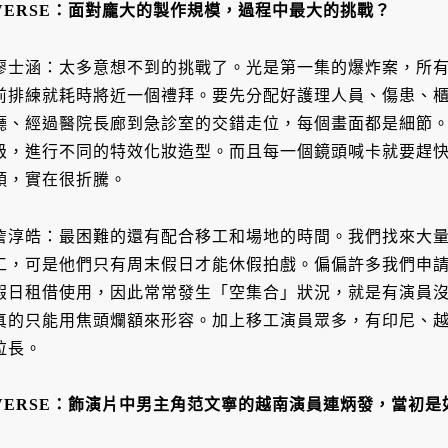
VERSE：
面對龐大的製作規模，過程中最大的挑戰？
廖士涵：太多意想不到的挑戰了。光是第一集的爆炸案，所
前排練就耗時將近一個禮拜。要先分配好護理人員、傷患、
廳、經過醫院長廊到急診室的交錯走位，每個畫面都是細節。病
級，進行不同的特效化妝造型。而且每一個鏡頭喊卡就要趕
頭，實在很折騰。
詹淳皓：最困難的還有配合移工和場地的時間。我們找來大
工，可是他們只有周末假日才能休假拍戲。偏偏許多我們申
假日租借使用，因此常常發生「空集合」狀況，就是有演員
真的只能用焦頭爛額來形容。加上移工演員眾多，有印尼、
拉長。
VERSE：
飾演片中男主角范文寧的越南演員連炳發，當初是