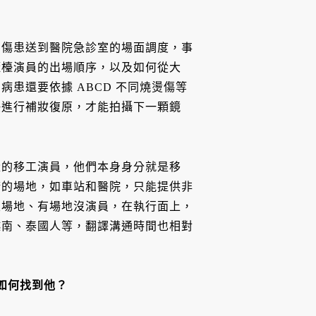
有傷患送到醫院急診室的場面調度，事
櫃檯演員的出場順序，以及如何從大
患還要依據 ABCD 不同燒燙傷等
快進行補妝復原，才能拍攝下一顆鏡
量的移工演員，他們本身身分就是移
請的場地，如車站和醫院，只能提供非
沒場地、有場地沒演員，在執行面上，
越南、泰國人等，翻譯溝通時間也相對
如何找到他？