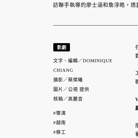
訪聯手執導的廖士涵和詹淳皓，透
影劇
文字、編輯／
DOMINIQUE
CHIANG
攝影／
蔡傑曦
圖片／
公視 提供
核稿／
高麗音
#導演
#越南
#移工