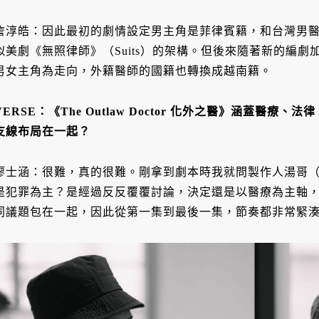
詹淳皓：因此最初的劇情設定男主角是菲律賓籍，和台灣男
似美劇《無照律師》（Suits）的架構。但後來隨著新的編
男女主角為走向，外籍醫師的國籍也轉換成越南籍。
VERSE：
《The Outlaw Doctor 化外之醫》涵蓋醫
支線布局在一起？
廖士涵：很難，真的很難。剛拿到劇本時我就問製作人湯哥
是犯罪為主？是經過反反覆覆討論，決定還是以醫療為主軸
同議題包在一起，因此從第一集到最後一集，節奏都非常緊