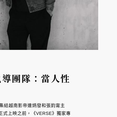
醫》執導團隊：當人性
醫》，集結越南影帝連炳發和張鈞甯主
正式上映之前，《VERSE》獨家專