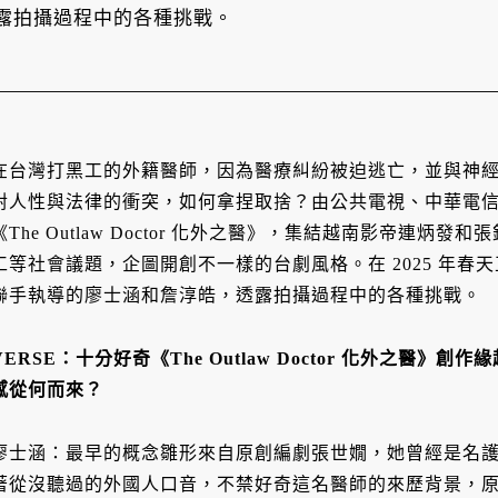
露拍攝過程中的各種挑戰。
在台灣打黑工的外籍醫師，因為醫療糾紛被迫逃亡，並與神
對人性與法律的衝突，如何拿捏取捨？由公共電視、中華電
《The Outlaw Doctor 化外之醫》，集結越南影帝連
工等社會議題，企圖開創不一樣的台劇風格。在 2025 年春
聯手執導的廖士涵和詹淳皓，透露拍攝過程中的各種挑戰。
VERSE：十分好奇《The Outlaw Doctor 化外之醫
感從何而來？
廖士涵：最早的概念雛形來自原創編劇張世嫺，她曾經是名
著從沒聽過的外國人口音，不禁好奇這名醫師的來歷背景，