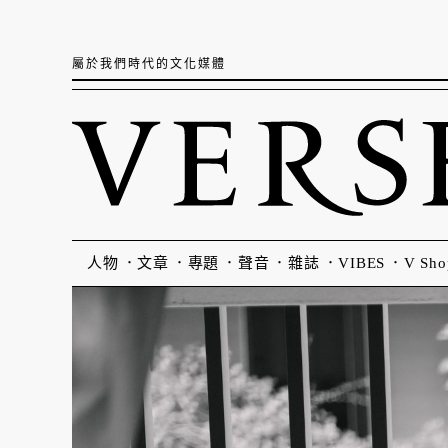
屬於我們時代的文化媒體
人物
文章
專題
聲音
雜誌
VIBES
V Sho