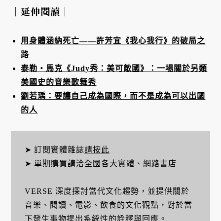
｜延伸閱讀｜
用身體涵納死亡——許芳宜《我心我行》的破局之
路
泰勒‧馬克《Judy秀：美可敵國》：一場關於另類
美國史的音樂歌舞秀
劉若瑀：要讓自己成為國際，而不是成為可以出國
的人
➤ 訂閱實體雜誌
請按此
➤ 單期購買請洽全國各大實體、網路書店
VERSE 深度探討當代文化趨勢，並提供關於
音樂、閱讀、電影、飲食的文化觀點，對於當
下發生事物提出系統性的詮釋與回應。