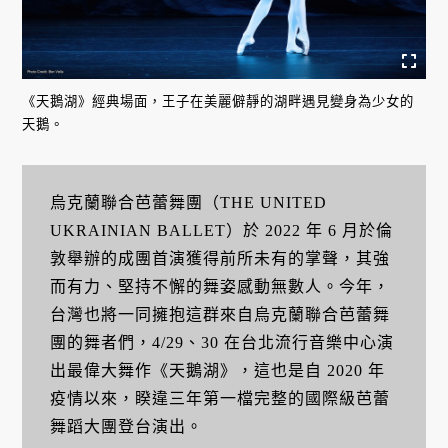
《天鵝湖》經典場面，王子在美麗僻靜的湖畔遇見變身為少女的
天鵝。
烏克蘭聯合芭蕾舞團（THE UNITED
UKRAINIAN BALLET）於 2022 年 6 月於倫
敦舉辦的成團首演獲得前所未有的掌聲，其強
而有力、堅持不懈的舞姿感動無數人。今年，
台灣也將一同擁抱這群來自烏克蘭聯合芭蕾舞
團的舞者們，4/29、30 在台北流行音樂中心演
出最偉大舞作《天鵝湖》，這也是自 2020 年
疫情以來，睽違三年第一檔完整的國際級芭蕾
舞蹈大團登台演出。