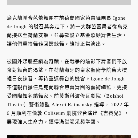
烏克蘭聯合芭蕾舞團在前荷蘭國家芭蕾舞團長 Igone
de Jongh 的號召與奔走下，將一大群芭蕾舞者從烏克
蘭接送至荷蘭安頓，並募款設立基金照顧舞者生活，
讓他們重拾舞鞋回歸練舞，維持正常演出。
被國外媒體盛讚為奇蹟，在戰爭的陰影下舞者們不放
棄對舞台的渴望，在荷蘭海牙的皇家藝術學院舊大樓
裡日夜練習、等待重返舞台的機會。Igone de Jongh
不僅親自擔任烏克蘭聯合芭蕾舞團的藝術總監，更接
受國際知名編舞家、前莫斯科波修瓦劇院（Bolshoi
Theatre）藝術總監 Alexei Ratmansky 指導， 2022 年
6 月順利在倫敦 Coliseum 劇院登台演出《吉賽兒》，
展現強大生命力，獲得滿堂喝采與掌聲。