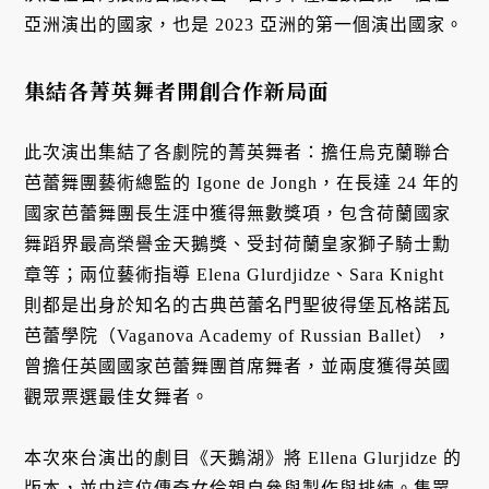
亞洲演出的國家，也是 2023 亞洲的第一個演出國家。
集結各菁英舞者開創合作新局面
此次演出集結了各劇院的菁英舞者：擔任烏克蘭聯合
芭蕾舞團藝術總監的 Igone de Jongh，在長達 24 年的
國家芭蕾舞團長生涯中獲得無數獎項，包含荷蘭國家
舞蹈界最高榮譽金天鵝獎、受封荷蘭皇家獅子騎士勳
章等；兩位藝術指導 Elena Glurdjidze、Sara Knight
則都是出身於知名的古典芭蕾名門聖彼得堡瓦格諾瓦
芭蕾學院（Vaganova Academy of Russian Ballet），
曾擔任英國國家芭蕾舞團首席舞者，並兩度獲得英國
觀眾票選最佳女舞者。
本次來台演出的劇目《天鵝湖》將 Ellena Glurjidze 的
版本，並由這位傳奇女伶親自參與製作與排練。集眾