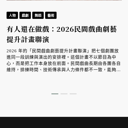
人物
戲劇
舞蹈
藝術
有人還在做戲：2026民間戲曲劇藝
提升計畫聯演
2026 年的「民間戲曲劇藝提升計畫聯演」把七個劇團放
進同一段訓練與演出的安排裡。這個計畫不以節目為中
心，而是把工作本身放在前面。民間戲曲長期由各團各自
維持，排練時間、技術傳承與人力條件都不一致，能夠站
上舞台往往來自長期經驗的累積，而不是穩定的制度支
持。當這些劇團被放進同一個訓練架構，彼此之間的差異
開始變得具體，工作方式也因此被重新檢視。