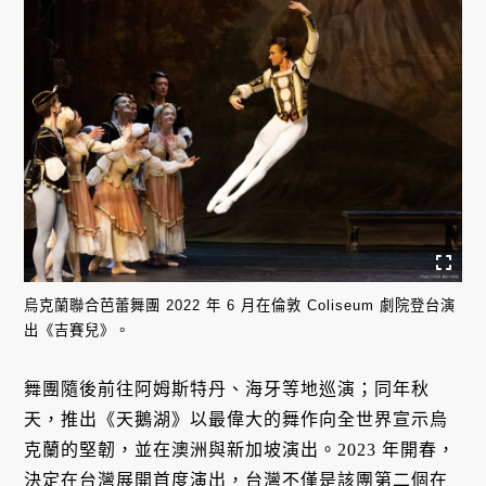
烏克蘭聯合芭蕾舞團 2022 年 6 月在倫敦 Coliseum 劇院登台演
出《吉賽兒》。
舞團隨後前往阿姆斯特丹、海牙等地巡演；同年秋
天，推出《天鵝湖》以最偉大的舞作向全世界宣示烏
克蘭的堅韌，並在澳洲與新加坡演出。2023 年開春，
決定在台灣展開首度演出，台灣不僅是該團第二個在