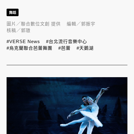
舞蹈
圖片／
聯合數位文創 提供
編輯／
郭振宇
核稿／
郭璈
#VERSE News
#台北流行音樂中心
#烏克蘭聯合芭蕾舞團
#芭蕾
#天鵝湖