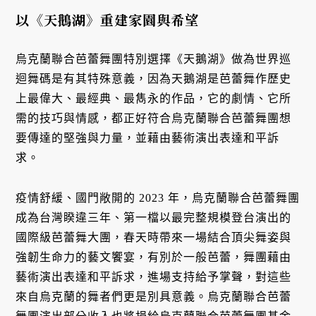
以《天鵝湖》
重建家園與希望
烏克蘭聯合芭蕾舞團特別選擇《天鵝湖》做為世界巡
迴舞碼是有其特殊意義，因為天鵝湖是芭蕾舞作歷史
上最偉大、最經典、最雋永的作品，它的劇情、它所
需的技巧與情感，都正好符合烏克蘭聯合芭蕾舞團想
要傳達的堅強與力量，並藉由藝術演出表達和平訴
求。
疫情舒緩、國門敞開的 2023 年，烏克蘭聯合芭蕾舞團
成為台灣睽違三年、第一檔以最完整規模登台演出的
國際級芭蕾舞大團，春天時帶來一場結合頂尖舞姿與
強韌生命力的藝文饗宴，有別於一般芭蕾，舞團藉由
藝術演出表達和平訴求，進場支持給予掌聲，對這些
來自烏克蘭的舞者們更是別具意義。烏克蘭聯合芭蕾