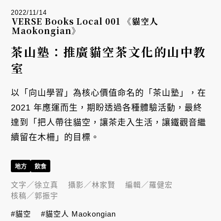
2022/11/14
VERSE Books Local 001 《貓空人
Maokongian》
茶山塾：推廣貓空茶文化的山中教
室
以「向山學習」為核心價值命名的「茶山塾」，在
2021 年應運而生，期盼透過各種體驗活動，最終
達到「把人帶往貓空，讓茶走入生活，讓鐵觀音繼
續留在木柵」的目標。
地方
飲食
文字／
徐立真
攝影／
林家賢
編輯／
羅健宏
核稿／
郭振宇
#貓空
#貓空人 Maokongian