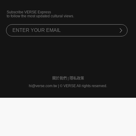
Subscribe VERSE Express
to follow the most updated cultural views.
關於我們
|
隱私政策
hi@verse.com.tw
|
© VERSE All rights reserved.