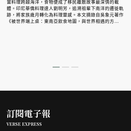
生
當料理跨越海洋，食物便成了移民離散故事最深情的載
體。印尼華僑料理達人劉明芳，追溯祖輩下南洋的遷徙軌
跡，將家族歲月轉化為料理靈感。本文摘錄自吳象元著作
、
《被世界端上桌：東南亞飲食地圖，與世界相遇的方
式》，帶您從故事出發，探索南洋飲食文化在世界深耕與
交融的原因。
訂閱電子報
VERSE EXPRESS