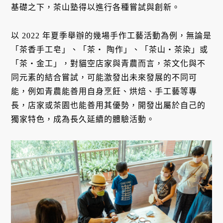
基礎之下，茶山塾得以進行各種嘗試與創新。
以 2022 年夏季舉辦的幾場手作工藝活動為例，無論是
「茶香手工皂」、「茶・ 陶作」、「茶山・茶染」或
「茶・金工」，對貓空店家與青農而言，茶文化與不
同元素的結合嘗試，可能激發出未來發展的不同可
能，例如青農能善用自身烹飪、烘焙、手工藝等專
長，店家或茶園也能善用其優勢，開發出屬於自己的
獨家特色，成為長久延續的體驗活動。