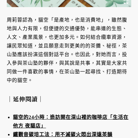
周莉蓉認為，貓空「是產地，也是消費地」，雖然腹
地與人力有限，但便捷的交通優勢，能串連的生態、
人文、產業風景，也更加多元。如何結合纜車資源，
讓民眾知道，並且願意走到更美的的茶攤、祕徑，茶
山塾應該扮演這個對話平台。也因此，對她而言，投
入參與茶山塾的夥伴，與其說是共事，其實是大家共
同做一件喜歡的事情，在茶山塾一起尋找、打造期待
中的貓空。
｜延伸閱讀｜
貓空的24小時：造訪開在深山裡的咖啡店「生活在
他方 夜貓店」
鐵觀音碳培工法：用不滅碳火悶出深遠茶韻