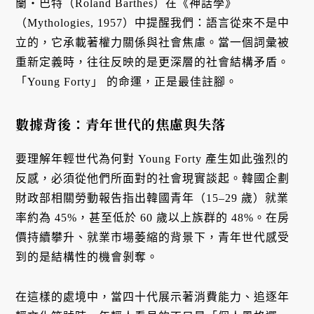
蘭・巴特（Roland Barthes）在《神話學》
（Mythologies, 1957）中提醒我們：語言從來不是中
立的，它承載著權力關係與社會焦慮。當一個詞彙被
重新定義時，往往反映的是更深層的社會結構矛盾。
「Young Forty」 的命運，正是最佳註腳。
數據背後：青年世代的焦慮與失落
要理解年輕世代為何對 Young Forty 產生如此強烈的
反感，必須從他們所面對的社會現實談起。韓國企劃
財政部相關勞動報告指出韓國青年（15–29 歲）就業
率約為 45%，甚至低於 60 歲以上族群的 48%。在房
價持續攀升、就業市場萎縮的背景下，青年世代感受
到的是結構性的機會剝奪。
在這樣的處境中，當四十代展示著消費能力、追逐年