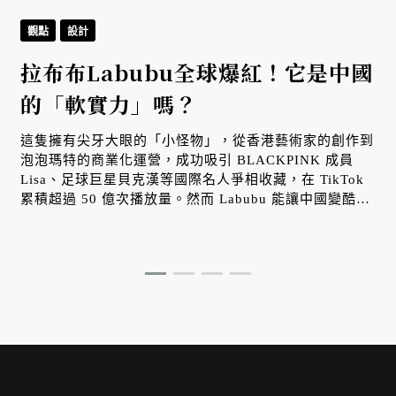
觀點
設計
拉布布Labubu全球爆紅！它是中國
的「軟實力」嗎？
這隻擁有尖牙大眼的「小怪物」，從香港藝術家的創作到
泡泡瑪特的商業化運營，成功吸引 BLACKPINK 成員
Lisa、足球巨星貝克漢等國際名人爭相收藏，在 TikTok
累積超過 50 億次播放量。然而 Labubu 能讓中國變酷
嗎？還是這只會是一時的潮流，而不能變成一個文化宇
宙？