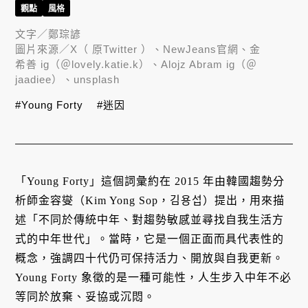
觀點
風格
文字／
鄭琮諺
圖片來源／
X（ 原Twitter ）、NewJeans官網、金
希善 ig（＠lovely.katie.k）、Alojz Abram ig（＠
jaadiee）、unsplash
#Young Forty
#迷因
「Young Forty」這個詞彙約在 2015 年由韓國趨勢分
析師金容燮（Kim Yong Sop，김용섭）提出，用來描
述「不同於傳統中年、對趨勢敏感並尋找自我生活方
式的中年世代」。當時，它是一個正面而具代表性的
概念，強調四十代仍可保持活力、開放與自我更新。
Young Forty 象徵的是一種可能性，人生步入中年不必
等同於放棄、妥協或沉悶。