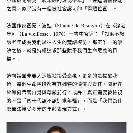
不願被嘲諷為「裝年輕的虛偽中年」。在這兩個極端
之間，似乎沒有一個被社會認可的「得體位置」。
法國作家西蒙・波娃（Simone de Beauvoir）在《論老
年》（La vieillesse , 1970）一書中寫道：「如果不想
讓老年成為我們過往人生的荒謬模仿，那麼唯一的解
決之道，就是持續追求那些賦予我們生命意義的目
標。」
這句話並非要人消極地接受衰老，更多的是提醒我
們：每個生命階段都有其獨特的價值與責任，關鍵在
於如何帶著自覺與尊嚴前行。或許，真正需要被檢視
的不是「四十代該不該追求年輕」，而是「我們為什
麼無法接受多元的年齡表現方式」。