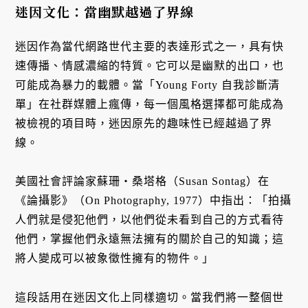
迷因文化：當幽默越過了界線
迷因作為當代網路世代主要的表達形式之一，具有快
速傳播、情感濃縮的特質。它可以是幽默的出口，也
可能成為暴力的載體。當「Young Forty 自我診斷清
單」在社群媒體上瘋傳，每一個風格選擇都可能成為
被檢視的項目時，迷因原先的趣味性已經越過了界
線。
美國社會評論家蘇珊・桑塔格（Susan Sontag）在
《論攝影》（On Photography, 1977）中指出：「拍攝
人們就是侵犯他們，以他們從未看到自己的方式看待
他們，掌握他們永遠無法擁有的關於自己的知識；這
將人變成可以被象徵性擁有的物件。」
這段話用在迷因文化上同樣適切。當我們將一整個世