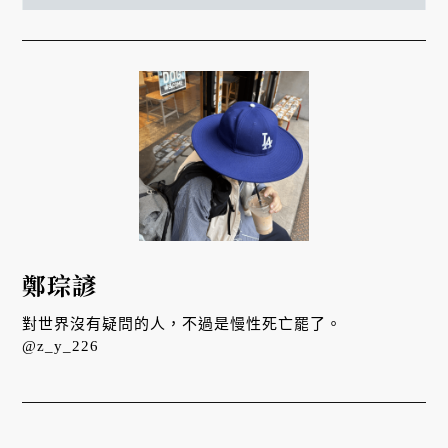
鄭琮諺
對世界沒有疑問的人，不過是慢性死亡罷了。
@z_y_226