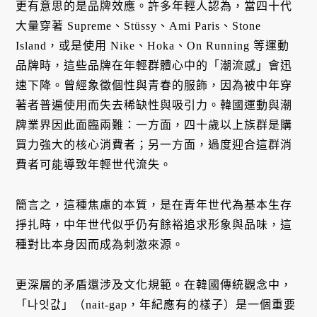
更有意思的是品牌效應。許多年輕人認為，當四十代
大量穿著 Supreme、Stüssy、Ami Paris、Stone
Island，或是使用 Nike、Hoka、On Running 等運動
品牌時，這些品牌在年輕群體心中的「潮流感」會迅
速下降。曾經象徵個性與青春的服飾，因為被中年穿
著者普遍使用而失去稀缺性與吸引力。韓國運動與潮
牌業界因此面臨兩難：一方面，四十歲以上族群是購
買力強大的核心消費者；另一方面，過度迎合這群消
費者可能導致年輕世代流失。
簡言之，這種焦慮的本質，是在青年世代為基本生存
掙扎時，中年世代似乎仍有餘裕追求形象與品味，這
種對比本身因而成為刺激來源。
更深層的矛盾還涉及文化規範。在韓國傳統觀念中，
「나잇값」（nait-gap，年紀應有的樣子）是一個重要