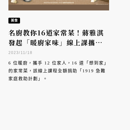
美食
名廚教你16道家常菜！蔣雅淇
發起「暖廚家味」線上課攜手
江振誠、AKAME、飛花落
2023/11/18
院、Sinasera 24、陳耀訓一
6 位暖廚，攜手 12 位家人，16 道「想到家」
同做公益
的家常菜，該線上課程全額捐助「1919 急難
家庭救助計劃」。