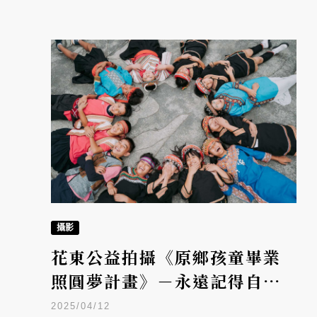
攝影
花東公益拍攝《原鄉孩童畢業
照圓夢計畫》－永遠記得自己
來自哪裡，並引以為傲
2025/04/12