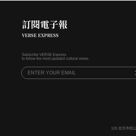
訂閱電子報
VERSE EXPRESS
Subscribe VERSE Express
to follow the most updated cultural views.
105 台北市松山區富