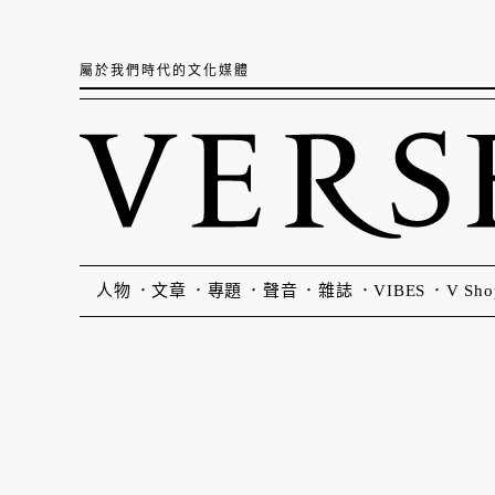
屬於我們時代的文化媒體
人物
文章
專題
聲音
雜誌
VIBES
V Sho