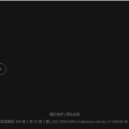
關於我們
|
隱私政策
錦街 359 巷 2 弄 20 號 1 樓 | (02) 2550 0065 |
hi@verse.com.tw
|
© VERSE All r