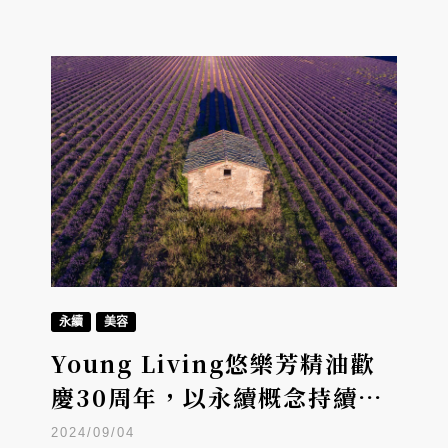
永續
美容
Young Living悠樂芳精油歡
慶30周年，以永續概念持續推
廣公益
2024/09/04