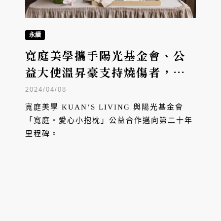
永續
寬庭美學攜手陽光基金會、公
益大使溫昇豪支持燒傷者，創
造愛的永續價值
2024/04/08
寬庭美學 KUAN’S LIVING 與陽光基金會
「寬庭・愛心小抱枕」公益合作邁向第二十年
里程碑。