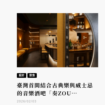
設計
飲食
臺灣首間結合古典樂與威士忌
的音樂酒吧「奏ZOU
Listening Bar」，空間由質
2026/02/03