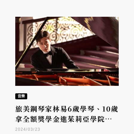
音樂
旅美鋼琴家林易6歲學琴、10歲
拿全額獎學金進茱莉亞學院，
往返台美奏出浪漫樂派
2024/03/23