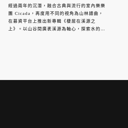
經過兩年的沉潛，融合古典與流行的室內樂樂
團 Cicada，再度用不同的視角為山林譜曲，
在募資平台上推出新專輯《棲居在溪源之
上》。以山谷間廣袤溪源為軸心，探索水的旅
程，記錄下山的另外一種富含深厚歷史的生態
面貌。