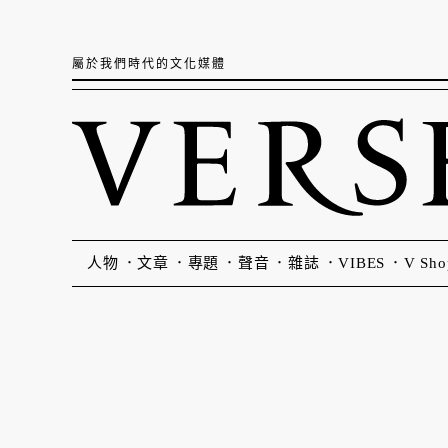
屬於我們時代的文化媒體
人物
文章
專題
聲音
雜誌
VIBES
V Sho