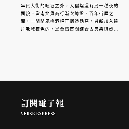
型設計操刀，以居家視聽室為
年貨大街的喧囂之外，大稻埕還有另一種夜的
靈感，樂迷與酒客的大稻埕內
面貌。當南北貨商行漸次熄燈，百年街屋之
間，一間間風格酒吧正悄然點亮。最新加入這
行新熱點
片老城夜色的，是台灣首間結合古典樂與威士
忌的聆聽酒吧「奏 ZOU Listening Bar」，為
迪化街帶來一處能讓人靜下來、自在聆聽的文
化場域。
訂閱電子報
VERSE EXPRESS