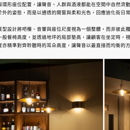
與環形座位配置，讓聲音、人群與酒液都能在空間中自然流
於外的姿態，而是以通透的開窗與柔和光色，回應迪化街日
質型設計將吧檯、音響與座位尺度視為一個整體，而非彼此
一般餐椅高度，並透過地坪的局部墊高，讓顧客在坐定時，
度亦精準對齊聆聽時的耳朵高度，讓聲音以最直接而均衡的