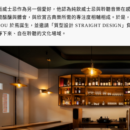
而威士忌作為另一個愛好，他認為純飲威士忌與聆聽音樂在
間醞釀與體會，與欣賞古典樂所需的專注度相輔相成。於是
ZOU 於焉誕生，並邀請「質型設計 STRAIGHT DESI
靜下來、自在聆聽的文化場域。