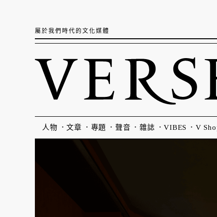
屬於我們時代的文化媒體
人物
文章
專題
聲音
雜誌
VIBES
V Sho