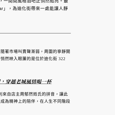
，一間間風格酒吧正悄然點亮。最
 Bar」，為迪化街帶來一處能讓人靜
，隨著市場叫賣聲漸弱，周圍的寧靜開
然映入眼簾的是位於迪化街 322
圖，穿越老城風情喝一杯
，則來自店主周郁然姓氏的拼音，讓此
便成為精神上的陪伴，在人生不同階段