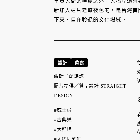
年貨大街的喧囂之外，大稻埕還有
新加入這片老城夜色的，是台灣首間結
下來、自在聆聽的文化場域。
設計
飲食
編輯／
鄭琮諺
圖片提供／
質型設計 STRAIGHT
DESIGN
#威士忌
#古典樂
#大稻埕
#大稻埕酒吧