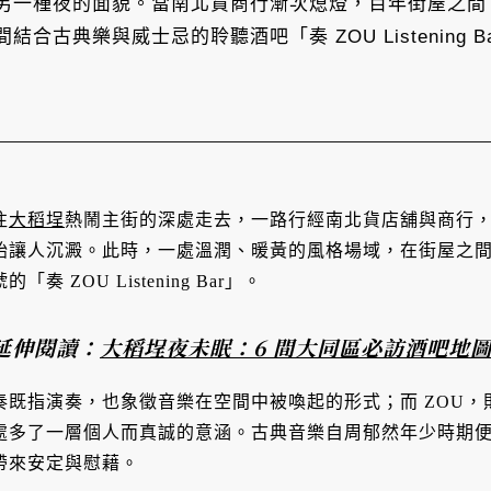
另一種夜的面貌。當南北貨商行漸次熄燈，百年街屋之間
合古典樂與威士忌的聆聽酒吧「奏 ZOU Listening
往
大稻埕
熱鬧主街的深處走去，一路行經南北貨店舖與商行
始讓人沉澱。此時，一處溫潤、暖黃的風格場域，在街屋之間悄
號的「奏 ZOU Listening Bar」。
延伸閱讀：
大稻埕夜未眠：6 間大同區必訪酒吧地
奏既指演奏，也象徵音樂在空間中被喚起的形式；而 ZOU
處多了一層個人而真誠的意涵。古典音樂自周郁然年少時期
帶來安定與慰藉。