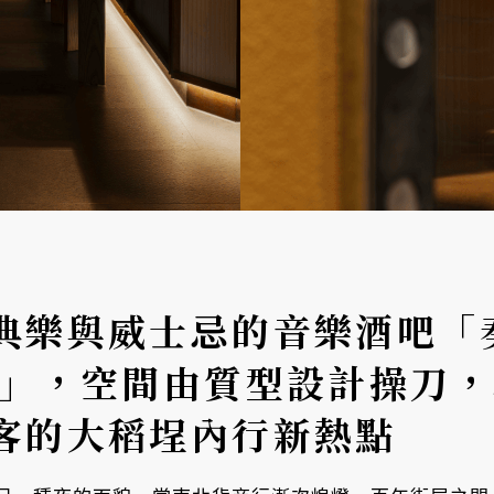
典樂與威士忌的音樂酒吧「
g Bar」，空間由質型設計操
客的大稻埕內行新熱點