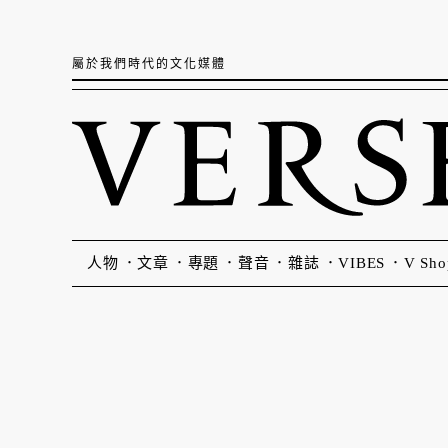
屬於我們時代的文化媒體
人物
文章
專題
聲音
雜誌
VIBES
V Sho