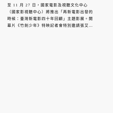
至 11 月 27 日，國家電影及視聽文化中心
（國家影視聽中心）將推出「再新電影出發的
時候：臺灣新電影四十年回顧」主題影展。開
幕片《竹劍少年》特映記者會特別邀請張艾
嘉、杜篤之、林文錦等金馬影人們共襄盛舉。