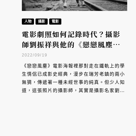
人物
攝影
電影
電影劇照如何記錄時代？攝影
師劉振祥與他的《戀戀風塵》
劇照
2022/09/19
《戀戀風塵》電影海報裡那對走在鐵軌上的學
生情侶已成影史經典，漫步在瑞芳老鎮的兩小
無猜，傳遞著一種未經世事的純真。但少人知
道，這張照片的攝影師，其實是攝影名家劉振
祥第一次的劇照拍攝。這位總是在第一線捕捉
台灣文化的攝影師，如何讓服務於電影的劇
照，昇華為紀錄台灣時代切片的媒介？