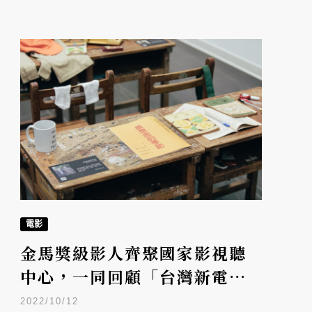
電影
金馬獎級影人齊聚國家影視聽
中心，一同回顧「台灣新電
影」40年
2022/10/12