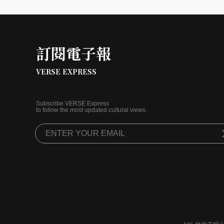
訂閱電子報
VERSE EXPRESS
Subscribe VERSE Express
to follow the most updated cultural views.