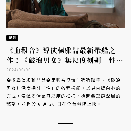
影劇
《血觀音》導演楊雅喆最新暈船之
作！《破浪男女》無尺度刻劃「性」
的各種模樣
2024/06/05
金獎導演楊雅喆與金馬影帝吳慷仁強強聯手，《破浪
男女》深度探討「性」的各種樣態，以最直搗內心的
方式，演繹愛情毫無尺度的模樣，撩起觀眾最深層的
慾望，並將於 6 月 28 日在全台戲院上映。