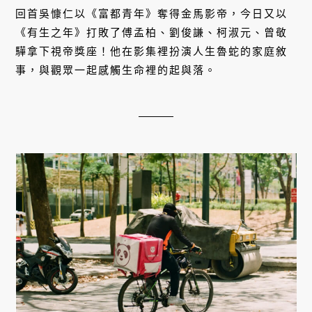
回首吳慷仁以《富都青年》奪得金馬影帝，今日又以
《有生之年》打敗了傅孟柏、劉俊謙、柯淑元、曾敬
驊拿下視帝獎座！他在影集裡扮演人生魯蛇的家庭敘
事，與觀眾一起感觸生命裡的起與落。