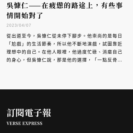
吳慷仁——在疲憊的路途上，有些事
情開始對了
2023/04/07
從出道至今，吳慷仁從未停下腳步。他崇尚的是每日
「尬戲」的生活節奏，所以他不斷地演戲，試圖靠近
理想中的自己。在他人眼裡，他過度忙碌、消磨自己
的身心，但吳慷仁說，那是他的選擇，「一點反骨，
但沒有什麼不好。」他知道自己的目標在哪，深信自
己會停在某個「點」，而在出演《模仿犯》後，他感
受到，那個點正在靠近。
訂閱電子報
VERSE EXPRESS