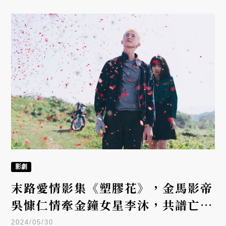
影劇
末路愛情影集《塑膠花》，金馬影帝
吳慷仁情牽金鐘女星李沐，共譜亡命
虐戀
2024/05/30