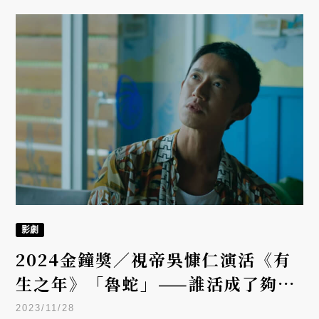
影劇
2024金鐘獎／視帝吳慷仁演活《有
生之年》「魯蛇」——誰活成了夠成
熟的大人？
2023/11/28