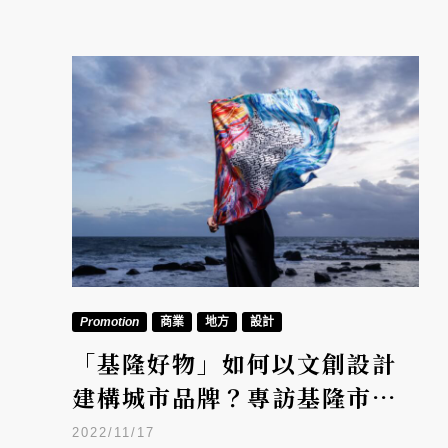
Promotion
商業
地方
設計
「基隆好物」如何以文創設計
建構城市品牌？專訪基隆市文
化局長陳靜萍
2022/11/17