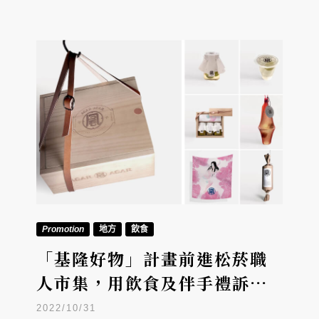
Promotion
地方
飲食
「基隆好物」計畫前進松菸職
人市集，用飲食及伴手禮訴說
雨都文創魅力！
2022/10/31