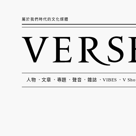
屬於我們時代的文化媒體
人物
文章
專題
聲音
雜誌
VIBES
V Sho