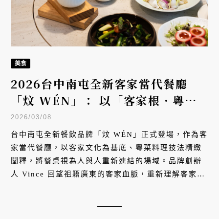
美食
2026台中南屯全新客家當代餐廳
「炆 WÉN」： 以「客家根．粵技
法」重新定義好好吃飯的日常儀式
2026/03/08
台中南屯全新餐飲品牌「炆 WÉN」正式登場，作為客
家當代餐廳，以客家文化為基底、粵菜料理技法精緻
闡釋，將餐桌視為人與人重新連結的場域。品牌創辦
人 Vince 回望祖籍廣東的客家血脈，重新理解客家與
廣東族群長年交織的飲食歷史，提出「客家根．粵技
法」的料理方向。在新時代與文化底蘊的交會中，炆
WÉN 期許成為新客家文化的代表品牌與生活風格的據