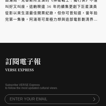
由湯姆．克魯斯所主演的《捍衛戰士：獨行俠》不僅
叫好又叫座，這齣睽違 36 年的續集更創下巨星演員
從影以來生涯最佳開票紀錄，但你可曾知道，當年拍
完第一集後，阿湯哥可是極力想與這部電影劃清界
線，甚至直言「這可能會造成第三次世界大戰」？
訂閱電子報
VERSE EXPRESS
Subscribe VERSE Express
to follow the most updated cultural views.