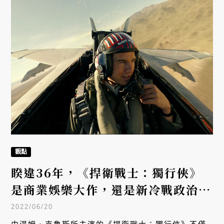
觀點
睽違36年，《捍衛戰士：獨行俠》
是商業娛樂大作，還是新冷戰政治宣
示？
2022/06/20