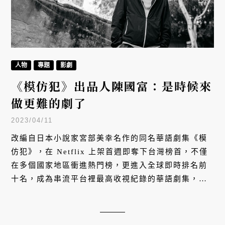
人物
專題
影劇
《模仿犯》出品人陳國富：是時候來
做更難的劇了
2023/04/11
改編自日本小說家宮部美幸名作的同名華語劇集《模
仿犯》，在 Netflix 上架首週即奪下台灣榜首，不僅
在多個國家地區衝進熱門榜，更進入全球即時排名前
十名，成為串流平台裡最高收視紀錄的華語劇集，為
產業立下新標竿。片頭名單中的出品人欄位，陳國富
的名字喚起許多影迷記憶，這位影評出身的電影人是
亞洲影視圈最重要的導演暨監製之一。他認為，《模