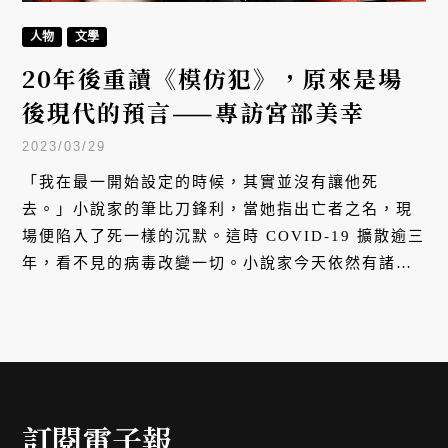
人物
文學
20年後重讀《模仿犯》，原來是場
後現代的預言——專訪宮部美幸
2023/03/29
「我在最一開始設定的時候，其實並沒有讓他死
去。」小說家的筆比刀鋒利，當她指出亡者之名，現
場便陷入了死一樣的沉默。這時 COVID-19 擴散逾三
年，看不見的病毒改變一切。小說家今天依然有諸多
行程，點頭寒暄，親切問候，一桌之隔，其實是透過
螢幕，以遠端視訊完成。高清鏡頭下觀察她 —— 我是
不是也被她不著痕跡觀察著，有一瞬間心底忽然閃過
刀刃一樣的恐懼 —— 插嘴問，「新冠肺炎改變了創作
了嗎？」
訂閱電子報