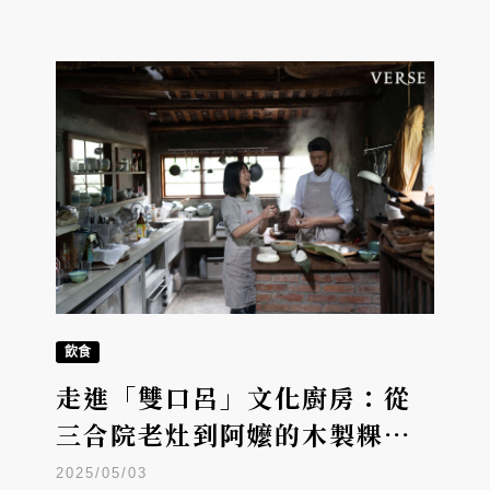
飲食
走進「雙口呂」文化廚房：從
三合院老灶到阿嬤的木製粿
模，重現台灣米食文化的溫度
2025/05/03