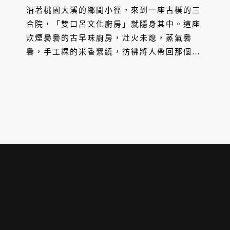
沿著桃園大溪的鄉間小徑，來到一座古樸的三
合院，「雙口呂文化廚房」就隱身其中。這座
炊煙裊裊的古早味廚房，灶火未熄，蒸氣裊
裊，手工粿的米香縈繞，彷彿將人帶回那個圍
爐揉米、捏粿模的舊時光。