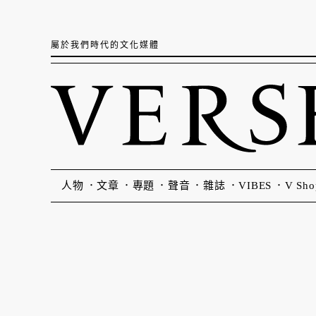
屬於我們時代的文化媒體
人物
文章
專題
聲音
雜誌
VIBES
V Sho