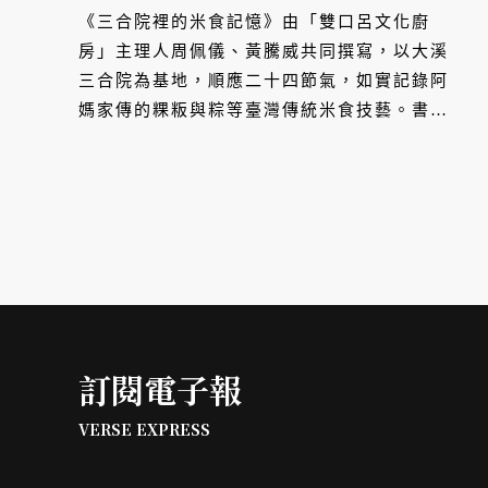
土地之味
《三合院裡的米食記憶》由「雙口呂文化廚
房」主理人周佩儀、黃騰威共同撰寫，以大溪
三合院為基地，順應二十四節氣，如實記錄阿
媽家傳的粿粄與粽等臺灣傳統米食技藝。書中
收錄了阿媽口述的家傳做法、年節點滴，蘊藏
著珍貴的惜食之心、先人的料理智慧、虔誠信
仰、為兒孫祈福的心願，還有屬於臺灣獨有的
米之味。透過溫暖的圖文與小食譜，將本土米
食文化與情感記憶傳遞給讀者。
訂閱電子報
VERSE EXPRESS