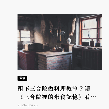
飲食
租下三合院做料理教室？讀
《三合院裡的米食記憶》看
「雙口呂文化廚房」如何延續
2026/05/25