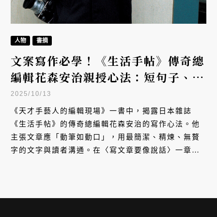
人物
書摘
文案寫作必學！《生活手帖》傳奇總
編輯花森安治親授心法：短句子、零
贅字、動筆如動口
2025/10/13
《天才手藝人的編輯現場》一書中，揭露日本雜誌
《生活手帖》的傳奇總編輯花森安治的寫作心法。他
主張文章應「動筆如動口」，用最簡潔、精煉、無贅
字的文字與讀者溝通。在〈寫文章要像說話〉一章
中，作者分享花森安治如何將這份對文字的偏執，打
造成雜誌獨有的風格，用以改變戰後日本人的生活。