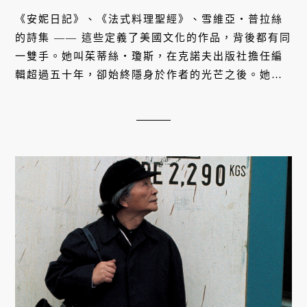
《安妮日記》、《法式料理聖經》、雪維亞・普拉絲
的詩集 —— 這些定義了美國文化的作品，背後都有同
一雙手。她叫茱蒂絲・瓊斯，在克諾夫出版社擔任編
輯超過五十年，卻始終隱身於作者的光芒之後。她不
只是編輯，而是整個時代文學風景的塑造者。在百花
齊放又劇烈騷動的二十世紀美國，她以一生的眼光與
品味，悄悄改變了人們閱讀與生活的方式。