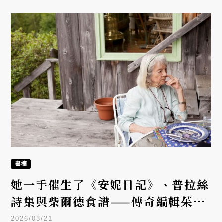
主流媒體所忽略的日常。2012 年起，他每週自己發行
付費電子報「ROADSIDERS' weekly」，從未間斷。
你說他是攝影師、是編輯，說他做的是次文化，他卻
說，自己呈現的才是真正的「多數人」。
書摘
她一手催生了《安妮日記》、普拉絲
詩集與柴爾德食譜——傳奇編輯茱蒂
絲・瓊斯
2026/03/21