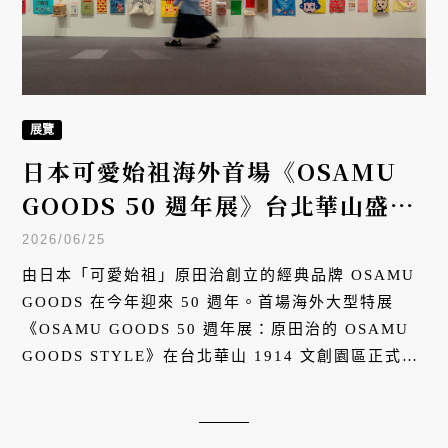
展覽
日本可愛始祖海外首場《OSAMU
GOODS 50 週年展》台北華山盛大
開幕！專屬客製 T 恤工作坊、50 週
2026/06/25
年展覽限定商品搶先看
由日本「可愛始祖」原田治創立的經典品牌 OSAMU
GOODS 在今年迎來 50 週年。首場海外大型特展
《OSAMU GOODS 50 週年展：原田治的 OSAMU
GOODS STYLE》在台北華山 1914 文創園區正式揭
幕！本次展覽集結超過 300 件歷年經典作品與珍貴原
稿，呈現原田治跨越半世紀的創作軌跡，讓台灣觀眾
近距離感受席捲昭和、跨越世代的「大人味可愛」生