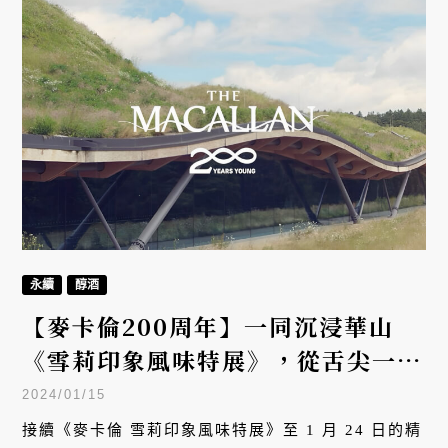
永續
醇酒
【麥卡倫200周年】一同沉浸華山
《雪莉印象風味特展》，從舌尖一站
抵達永續蘇格蘭
2024/01/15
接續《麥卡倫 雪莉印象風味特展》至 1 月 24 日的精