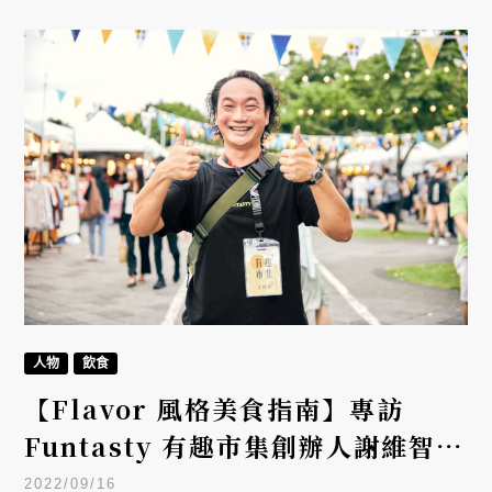
人物
飲食
【Flavor 風格美食指南】專訪
Funtasty 有趣市集創辦人謝維智｜
市集裡的餐飲體驗設計——「不有
2022/09/16