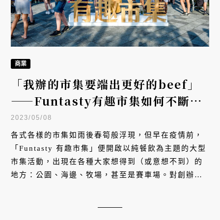
商業
「我辦的市集要端出更好的beef」
——Funtasty有趣市集如何不斷創
造美食市集的新面貌？
2023/05/08
各式各樣的市集如雨後春筍般浮現，但早在疫情前，
「Funtasty 有趣市集」便開啟以純餐飲為主題的大型
市集活動，出現在各種大家想得到（或意想不到）的
地方：公園、海邊、牧場，甚至是賽車場。對創辦人
謝維智而言，滿足口腹之慾、大啖美食不分時空，哪
裡有趣、就在哪裡吃，至於有趣與否，則是由我們來
創造。