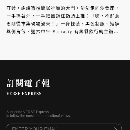
趣，毋寧死。」
叮鈴，謝維智推開咖啡廳的大門，匆匆走向沙發座，
一手擦著汗，一手把墨鏡往額頭上推：「嗨，不好意
思剛從市集現場過來！」一身輕裝、黑色制服、短褲
與側背包，週六中午 Funtasty 有趣餐飲行銷主辦的
「有趣市集：酒肉好友醺然美食節」正如火如荼地在
圓山花博準備中。
訂閱電子報
VERSE EXPRESS
Subscribe VERSE Express
to follow the most updated cultural views.