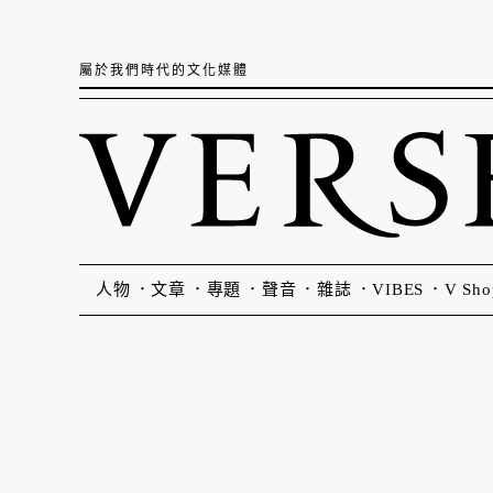
屬於我們時代的文化媒體
人物
文章
專題
聲音
雜誌
VIBES
V Sho