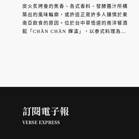
塑南洋餐酒新深度
炭火炙烤後的焦香、各式香料、發酵醬汁所構
築出的風味輪廓，或許這正是許多人鍾情於東
南亞飲食的原因。位於台中草悟道的南洋餐酒
館「CHĂN CHĂN 嬋潹」，以泰式料理為核
心，將這樣的味覺經驗延伸至餐酒文化之中。
2026 年夏季菜單，嬋潹以炭火、椰香與辛辣
層次作為主軸，展開一場從餐桌延伸至感官的
夏日旅行，試圖將東南亞那份「自然流露於日
常」的風土氣息，精準轉譯為當代的餐酒詞
彙。
訂閱電子報
VERSE EXPRESS