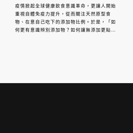
疫情掀起全球健康飲食意識革命，更讓人開始
重視自體免疫力提升，從而關注天然原型食
物、在意自己吃下的添加物比例。於是，「如
何更有意識辨別添加物？如何讓無添加更貼近
生活？」便成為了長期議題；與此同時，長期
專注四季飲食，並投入無添加食品研發倡議的
品牌「酸女孩」，與堅持十五年在地友善食材
研發品牌「樸實工作室」，一起以四季策展、
結合在地友善品牌，在全台展開「王道好生
活，美味無添加」展覽，期望透過在地品牌聯
合選品與餐飲體驗活動，引領參與者學習辨識
無添加食品。