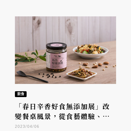
飲食
「春日辛香好食無添加展」改
變餐桌風景，從食藝體驗、品
牌選物呈現食物真味
2023/04/06