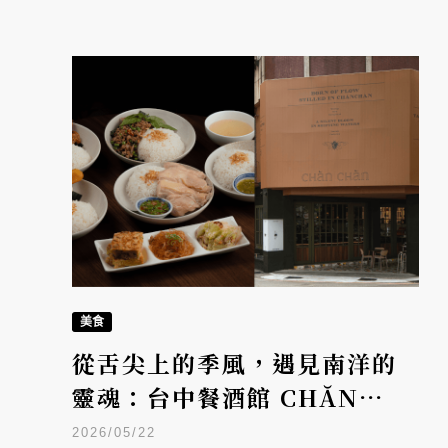
美食
從舌尖上的季風，遇見南洋的
靈魂：台中餐酒館 CHĂN
CHĂN 嬋潹夏季菜單登場，重
2026/05/22