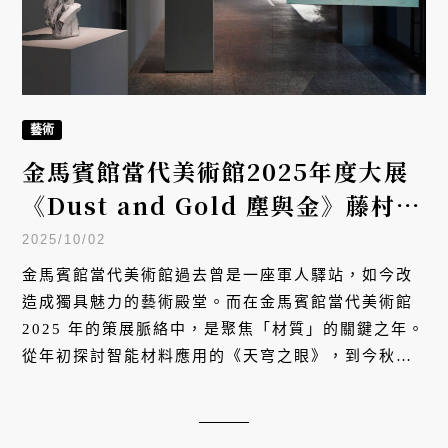
藝術
金馬賓館當代美術館2025年度大展
《Dust and Gold 塵與金》藤村
真、道川省三 雙個展，用材質詮釋
2025/10/02
時間與修復的詩性對話
金馬賓館當代美術館過去曾是一座軍人驛站，如今改
造成獨具魅力的藝術殿堂。而在金馬賓館當代美術館
2025 年的策展脈絡中，是聚焦「材質」的關鍵之年。
從年初探討智能材料應用的《天穹之眼》，到今秋登
場的《Dust & Gold 塵與金 — 藤村真、道川省三雙
個展》，美術館持續關注當代藝術形態的發展，從即
日起至 2026 年 8 月 30 日，以長達一年的展期、兩