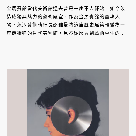
金馬賓館當代美術館過去曾是一座軍人驛站，如今改
造成獨具魅力的藝術殿堂。作為金馬賓館的靈魂人
物，永添藝術執行長邵雅曼將這座歷史建築轉變為一
座最獨特的當代美術館，見證從廢墟到藝術重生的蛻
變，並以獨到的策展定位引領著金馬賓館邁向國際舞
台。