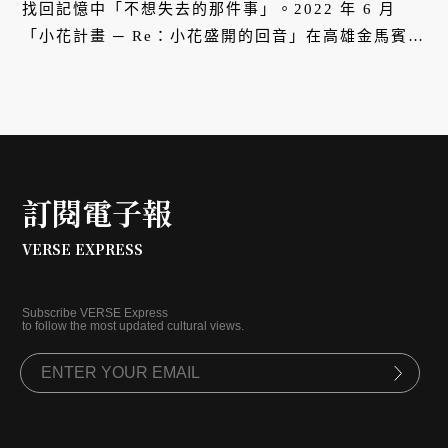
找回記憶中「不想失去的那件事」。2022 年 6 月
「小花計畫 ─ Re：小花盛開的回音」在高雄金馬賓館
當代美術館開展，VERSE 邀請小花計畫的發起人方序
中和負責現地藝術概念的執行長邵雅曼，詳談移展的
經過與金馬賓館的故事。
訂閱電子報
VERSE EXPRESS
Subscribe VERSE Express
to follow the most updated cultural views.