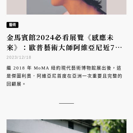
藝術
金馬賓館2024必看展覽《感應未
來》：歐普藝術大師阿維亞尼近70
件作品重磅登台，同場加映「可食用
2023/12/18
藝術」
繼 2018 年 MoMA 紐約現代藝術博物館展出後，這
是傑圖利奧．阿維亞尼首度在亞洲一次重要且完整的
回顧展。