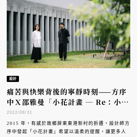
設計
痛苦與快樂背後的寧靜時刻——方序
中Ｘ邵雅曼「小花計畫 ─ Re：小花
盛開的回音」
2022/08/31
2015 年，有感於故鄉屏東東港新村的拆遷，設計師方
序中發起「小花計畫」希望以溫柔的提醒，讓更多人