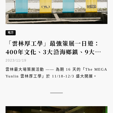
地方
「雲林厚工學」最強策展一日遊：
400年文化、3大沿海鄉鎮、9大倉
庫展覽、8大衛星場館一次看
2023/11/19
雲林最大場策展活動 —— 為期 16 天的「The MEGA
Yunlin 雲林厚工學」於 11/18-12/3 盛大開展。