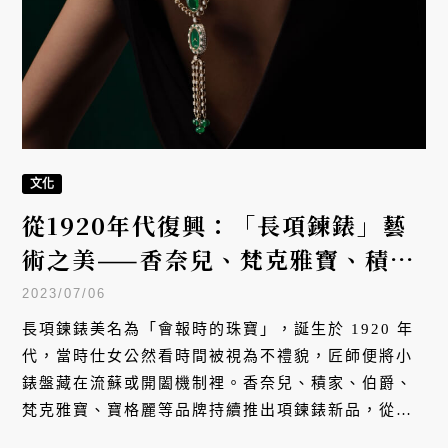
文化
從1920年代復興：「長項鍊錶」藝
術之美——香奈兒、梵克雅寶、積家
的報時美學
2023/07/06
長項鍊錶美名為「會報時的珠寶」，誕生於 1920 年
代，當時仕女公然看時間被視為不禮貌，匠師便將小
錶盤藏在流蘇或開闔機制裡。香奈兒、積家、伯爵、
梵克雅寶、寶格麗等品牌持續推出項鍊錶新品，從獅
首鈕扣、翻轉錶殼、金珠工藝到古幣鑲嵌，展現兼具