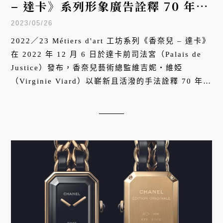
– 達卡》系列形象廣告詮釋 70 年代
文化氛圍
2023/05/26
2022／23 Métiers d'art 工坊系列《香奈兒 – 達卡》
在 2022 年 12 月 6 日於達卡前司法宮（Palais de
Justice）發布，香奈兒藝術總監維吉妮・維婭
（Virginie Viard）以嶄新且活潑的手法詮釋 70 年代
流行－靈魂－放克－迪斯可－龐克曲風互相碰撞的時
代氛圍呈現於此系列作品。