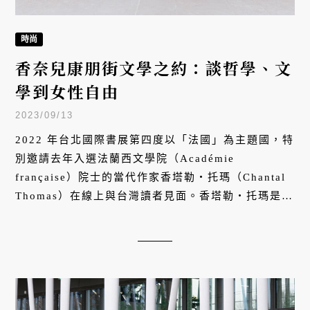
時尚
香奈兒康朋街文學之約：談哲學、文
學到女性自由
2023/09/13
2022 年台北國際書展第四度以「法國」為主題國，特
別邀請去年入選法蘭西文學院（Académie
française）院士的當代作家香塔勒・托瑪（Chantal
Thomas）在線上與台灣讀者見面。香塔勒・托瑪是法
國當代重要的文學作家與思想史學家，也是今年香奈
兒康朋街文學之約的重要嘉賓。