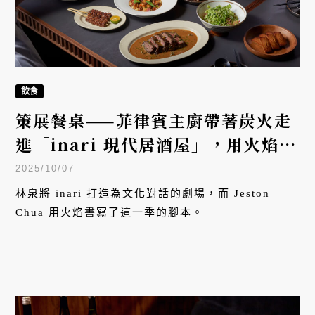
飲食
策展餐桌——菲律賓主廚帶著炭火走
進「inari 現代居酒屋」，用火焰翻
譯台灣風土
2025/10/07
林泉將 inari 打造為文化對話的劇場，而 Jeston
Chua 用火焰書寫了這一季的腳本。