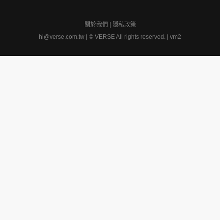
關於我們
|
隱私政策
hi@verse.com.tw
|
© VERSE All rights reserved. | vm2