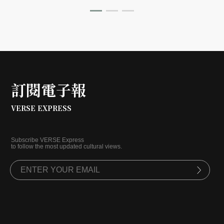
深夜食堂。
訂閱電子報
VERSE EXPRESS
Subscribe VERSE Express
to follow the most updated cultural views.